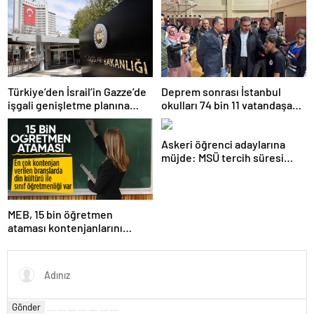
Türkiye’den İsrail’in Gazze’de
Deprem sonrası İstanbul
işgali genişletme planına
okulları 74 bin 11 vatandaşa
tepki
kapısını açtı
Askeri öğrenci adaylarına
müjde: MSÜ tercih süresi
uzatıldı
MEB, 15 bin öğretmen
ataması kontenjanlarını
açıkladı
Gönder