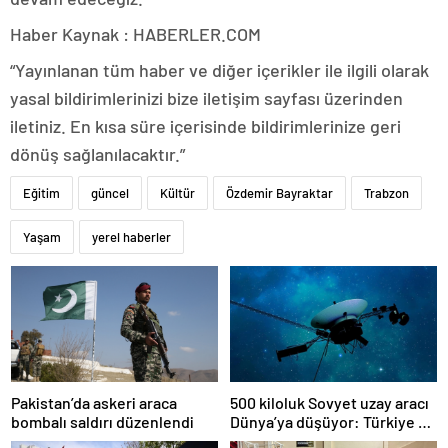
Haber Kaynak : HABERLER.COM
“Yayınlanan tüm haber ve diğer içerikler ile ilgili olarak
yasal bildirimlerinizi bize iletişim sayfası üzerinden
iletiniz. En kısa süre içerisinde bildirimlerinize geri
dönüş sağlanılacaktır.”
Eğitim
güncel
Kültür
Özdemir Bayraktar
Trabzon
Yaşam
yerel haberler
Pakistan’da askeri araca
500 kiloluk Sovyet uzay aracı
bombalı saldırı düzenlendi
Dünya’ya düşüyor: Türkiye de
risk altında