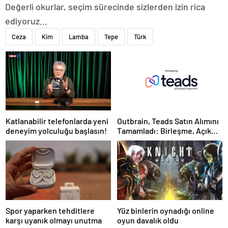
Değerli okurlar, seçim sürecinde sizlerden izin rica
ediyoruz…
Ceza
Kim
Lamba
Tepe
Türk
Katlanabilir telefonlarda yeni
Outbrain, Teads Satın Alımını
deneyim yolculuğu başlasın!
Tamamladı: Birleşme, Açık
İnternet için Tüm Kanallarda
Sonuç Odaklı Bir Platform
Oluşturuyor
Spor yaparken tehditlere
Yüz binlerin oynadığı online
karşı uyanık olmayı unutma
oyun davalık oldu