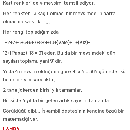
Kart renkleri de 4 mevsimi temsil ediyor.
Her renkten 13 kâğıt olması bir mevsimde 13 hafta
olmasına karşılıktır…
Her rengi topladığımızda
1+2+3+4+5+6+7+8+9+10+(Vale)+11+(Kız)+
12+(Papaz)+13 = 91 eder. Bu da bir mevsimdeki gün
sayıları toplamı, yani 91’dir.
Yılda 4 mevsim olduğuna göre 91 x 4 = 364 gün eder ki,
bu da bir yıla karşılıktır.
2 tane jokerden birisi yılı tamamlar.
Birisi de 4 yılda bir gelen artık sayısını tamamlar.
Görüldüğü gibi… İskambil destesinin kendine özgü bir
matematiği var.
LAMBA