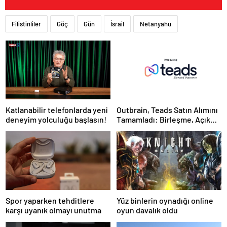
Filistinliler
Göç
Gün
İsrail
Netanyahu
Katlanabilir telefonlarda yeni
Outbrain, Teads Satın Alımını
deneyim yolculuğu başlasın!
Tamamladı: Birleşme, Açık
İnternet için Tüm Kanallarda
Sonuç Odaklı Bir Platform
Oluşturuyor
Spor yaparken tehditlere
Yüz binlerin oynadığı online
karşı uyanık olmayı unutma
oyun davalık oldu