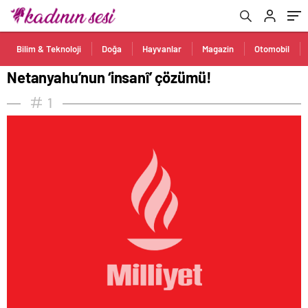
Bilim & Teknoloji
Doğa
Hayvanlar
Magazin
Otomobil
Netanyahu’nun ‘insanî’ çözümü!
1