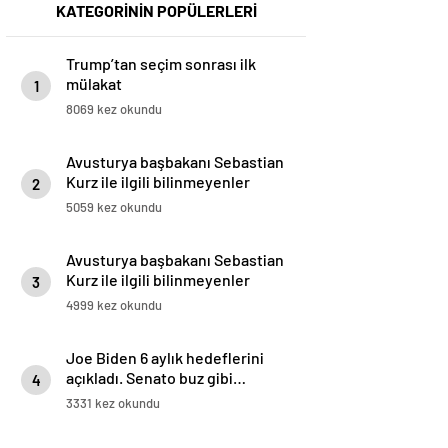
KATEGORİNİN POPÜLERLERİ
Trump’tan seçim sonrası ilk
mülakat
1
8069 kez okundu
Avusturya başbakanı Sebastian
Kurz ile ilgili bilinmeyenler
2
5059 kez okundu
Avusturya başbakanı Sebastian
Kurz ile ilgili bilinmeyenler
3
4999 kez okundu
Joe Biden 6 aylık hedeflerini
açıkladı. Senato buz gibi…
4
3331 kez okundu