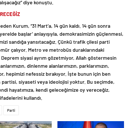
lışacağız” diye konuştu.
ERECEĞİZ
eden Kurum, “31 Mart’a, 14 gün kaldı. 14 gün sonra
yerelde başlar’ anlayışıyla, demokrasimizin güçlenmesi,
emizi sandığa yansıtacağız. Çünkü trafik çilesi parti
mür çalıyor. Metro ve metrobüs duraklarındaki
r. Deprem siyasi ayrım gözetmiyor, Allah göstermesin
lanlarımızın, dinlenme alanlarımızın, parklarımızın,
, hepimizi nefessiz bırakıyor. İşte bunun için ben
partisi, siyaseti veya ideolojisi yoktur. Bu seçimde,
endi hayatımıza, kendi geleceğimize oy vereceğiz,
ifadelerini kullandı.
Parti