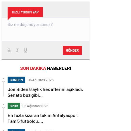
HIZLI YORUM YAP
GÖNDER
SON DAKİKA
HABERLERİ
GÜNDEM
06 Ağustos 2026
Joe Biden 6 aylık hedeflerini açıkladı.
Senato buz gibi…
SPOR
06 Ağustos 2026
En fazla kızaran takım Antalyaspor!
Tam 5 futbolcu….