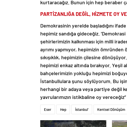
kurtaracağız. Bunun için hep beraber ça
PARTİZANLIĞA DEĞİL, HİZMETE OY V
Demokrasinin yerelde başladığını ifade 
hepimiz sandığa gideceğiz. ‘Demokrasi 
şehirlerimizin kalkınması için milli irad
ayrımı yapmıyor, hepimizin ömründen ö
sıkışıklık, hepimizin çilesine dönüşüyo
hepimizi enkaz altında bırakıyor. Yeşil a
bahçelerimizin yokluğu hepimizi boğuyor
İstanbullulara şunu söylüyorum. Bu işin 
herhangi bir adaya veya partiye değil k
yavrularımızın istikbaline oy vereceğiz” 
Eser
Hep
İstanbul’
Kentsel Dönüşüm