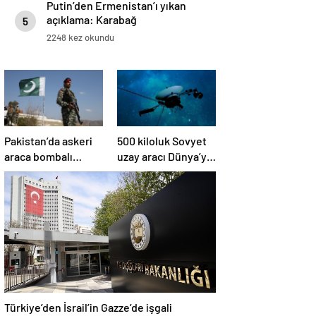
Putin’den Ermenistan’ı yıkan
açıklama: Karabağ
5
Azerbaycan’ın ayrılmaz bir
2248 kez okundu
parçasıdır!
Pakistan’da askeri
500 kiloluk Sovyet
araca bombalı
uzay aracı Dünya’ya
saldırı düzenlendi
düşüyor: Türkiye de
risk altında
Türkiye’den İsrail’in Gazze’de işgali