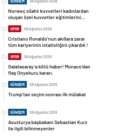
GÜNDEM
06 Ağustos 2026
Norweç silahlı kuvvetleri kadınlardan
oluşan özel kuvvetler eğitimlerini
başlattı.
SPOR
06 Ağustos 2026
Cristiano Ronaldo’nun akıllara zarar
tüm kariyerinin istatistiğini çıkardık !
SPOR
06 Ağustos 2026
Galatasaray’a kötü haber! Monaco’dan
flaş Onyekuru kararı.
GÜNDEM
06 Ağustos 2026
Trump’tan seçim sonrası ilk mülakat
GÜNDEM
06 Ağustos 2026
Avusturya başbakanı Sebastian Kurz
ile ilgili bilinmeyenler