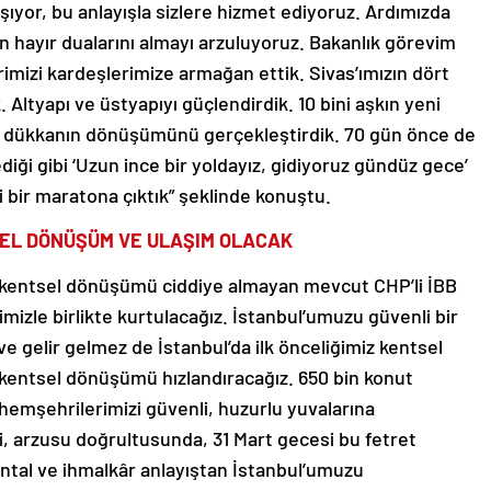
ışıyor, bu anlayışla sizlere hizmet ediyoruz. Ardımızda
in hayır dualarını almayı arzuluyoruz. Bakanlık görevim
imizi kardeşlerimize armağan ettik. Sivas’ımızın dört
. Altyapı ve üstyapıyı güçlendirdik. 10 bini aşkın yeni
 ve dükkanın dönüşümünü gerçekleştirdik. 70 gün önce de
ediği gibi ‘Uzun ince bir yoldayız, gidiyoruz gündüz gece’
 bir maratona çıktık” şeklinde konuştu.
SEL DÖNÜŞÜM VE ULAŞIM OLACAK
n, kentsel dönüşümü ciddiye almayan mevcut CHP’li İBB
mizle birlikte kurtulacağız. İstanbul’umuzu güvenli bir
ve gelir gelmez de İstanbul’da ilk önceliğimiz kentsel
kentsel dönüşümü hızlandıracağız. 650 bin konut
 hemşehrilerimizi güvenli, huzurlu yuvalarına
mi, arzusu doğrultusunda, 31 Mart gecesi bu fetret
antal ve ihmalkâr anlayıştan İstanbul’umuzu