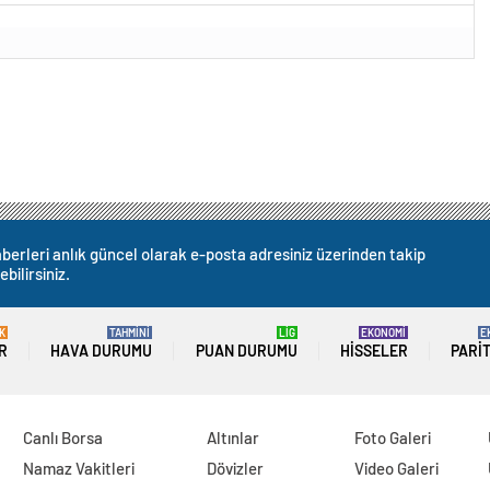
berleri anlık güncel olarak e-posta adresiniz üzerinden takip
ebilirsiniz.
K
TAHMİNİ
LİG
EKONOMİ
E
R
HAVA DURUMU
PUAN DURUMU
HISSELER
PARI
Canlı Borsa
Altınlar
Foto Galeri
Namaz Vakitleri
Dövizler
Video Galeri