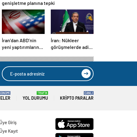
genişletme planına tepki
İran’dan ABD’nin
İran: Nükleer
yeni yaptırımlarına
görüşmelerde adil
ve saldırı
bir anlaşmaya
tehditlerine tepki
varmak için
kararlıyız
KONOMİ
TRAFİK
CANLI
TELER
YOL DURUMU
KRIPTO PARALAR
Üye Giriş
Üye Kayıt