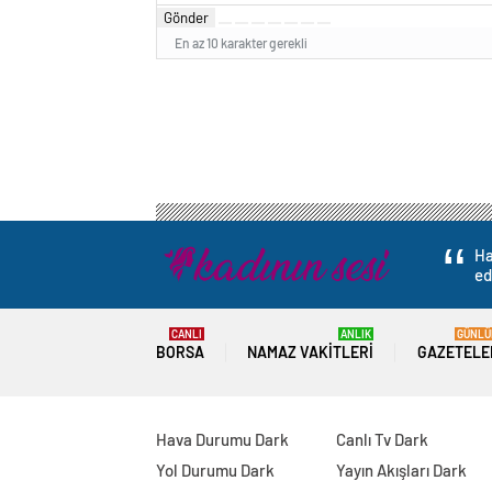
Gönder
En az 10 karakter gerekli
Ha
ed
CANLI
ANLIK
GÜNLÜ
BORSA
NAMAZ VAKITLERI
GAZETELE
Hava Durumu Dark
Canlı Tv Dark
Yol Durumu Dark
Yayın Akışları Dark