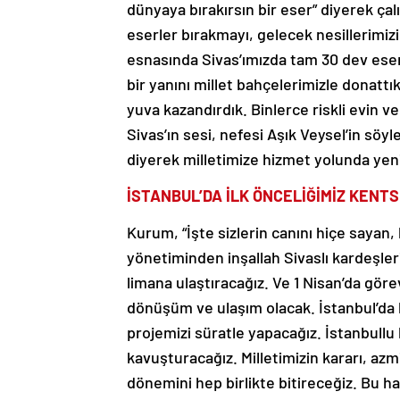
dünyaya bırakırsın bir eser” diyerek çal
eserler bırakmayı, gelecek nesillerimiz
esnasında Sivas’ımızda tam 30 dev eser
bir yanını millet bahçelerimizle donattık
yuva kazandırdık. Binlerce riskli evin
Sivas’ın sesi, nefesi Aşık Veysel’in söyl
diyerek milletimize hizmet yolunda yeni
İSTANBUL’DA İLK ÖNCELİĞİMİZ KENT
Kurum, “İşte sizlerin canını hiçe saya
yönetiminden inşallah Sivaslı kardeşleri
limana ulaştıracağız. Ve 1 Nisan’da göre
dönüşüm ve ulaşım olacak. İstanbul’da 
projemizi süratle yapacağız. İstanbullu
kavuşturacağız. Milletimizin kararı, az
dönemini hep birlikte bitireceğiz. Bu h