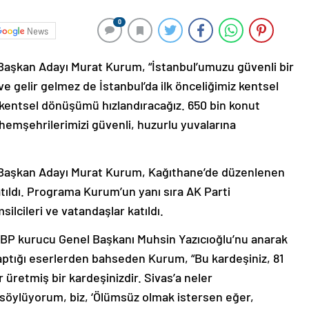
0
News
Başkan Adayı Murat Kurum, “İstanbul’umuzu güvenli bir
ve gelir gelmez de İstanbul’da ilk önceliğimiz kentsel
kentsel dönüşümü hızlandıracağız. 650 bin konut
 hemşehrilerimizi güvenli, huzurlu yuvalarına
 Başkan Adayı Murat Kurum, Kağıthane’de düzenlenen
ıldı. Programa Kurum’un yanı sıra AK Parti
silcileri ve vatandaşlar katıldı.
P kurucu Genel Başkanı Muhsin Yazıcıoğlu’nu anarak
aptığı eserlerden bahseden Kurum, “Bu kardeşiniz, 81
 üretmiş bir kardeşinizdir. Sivas’a neler
Hep söylüyorum, biz, ‘Ölümsüz olmak istersen eğer,