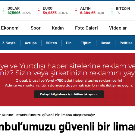
DOLAR
EURO
ALTIN
BITCOIN
47,5996
54,9835
6.484,65
%
0.05%
-0.07%
-0,18
Ekonomi
Spor
Kadın
Foto Galeri
Videolar
3.Sayfa
Avrupa
Bülten
Din
Eğitim
Hayat
Politika
 Kurum: İstanbul’umuzu güvenli bir limana ulaştıracağız
bul’umuzu güvenli bir lima