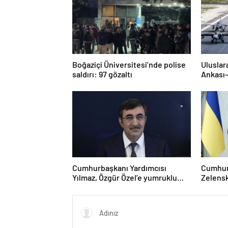
Boğaziçi Üniversitesi’nde polise
Uluslar
saldırı: 97 gözaltı
Ankası-
Cumhurbaşkanı Yardımcısı
Cumhur
Yılmaz, Özgür Özel’e yumruklu
Zelensk
saldırıyı kınadı