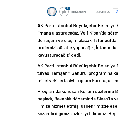
0
BEĞENDİM
ABONE OL
AK Parti İstanbul Büyükşehir Belediye 
limana ulaştıracağız. Ve 1 Nisan’da göre
dönüşüm ve ulaşım olacak. İstanbul’da 
projemizi süratle yapacağız. İstanbullu
kavuşturacağız” dedi.
AK Parti İstanbul Büyükşehir Belediye
‘Sivas Hemşehri Sahuru’ programına kat
milletvekilleri, sivil toplum kuruluşu tem
Programda konuşan Kurum sözlerine BB
başladı. Bakanlık döneminde Sivas’ta y
ilimize hizmet etmiş, 81 şehrimizde eser
kazandırdığımızı sizler iyi bilirsiniz. 