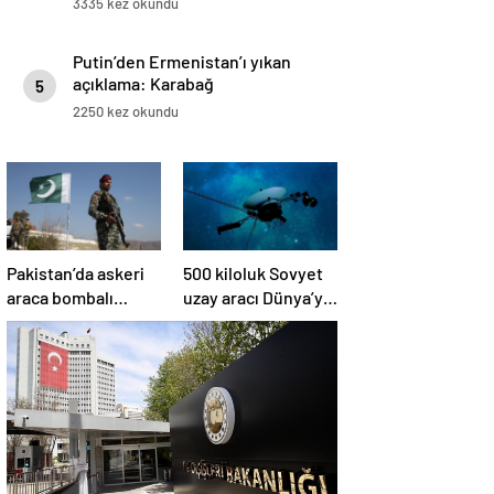
3335 kez okundu
Putin’den Ermenistan’ı yıkan
açıklama: Karabağ
5
Azerbaycan’ın ayrılmaz bir
2250 kez okundu
parçasıdır!
Pakistan’da askeri
500 kiloluk Sovyet
araca bombalı
uzay aracı Dünya’ya
saldırı düzenlendi
düşüyor: Türkiye de
risk altında