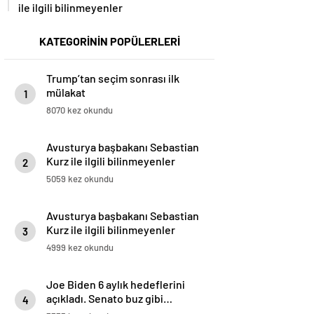
ile ilgili bilinmeyenler
KATEGORİNİN POPÜLERLERİ
Trump’tan seçim sonrası ilk
mülakat
1
8070 kez okundu
Avusturya başbakanı Sebastian
Kurz ile ilgili bilinmeyenler
2
5059 kez okundu
Avusturya başbakanı Sebastian
Kurz ile ilgili bilinmeyenler
3
4999 kez okundu
Joe Biden 6 aylık hedeflerini
açıkladı. Senato buz gibi…
4