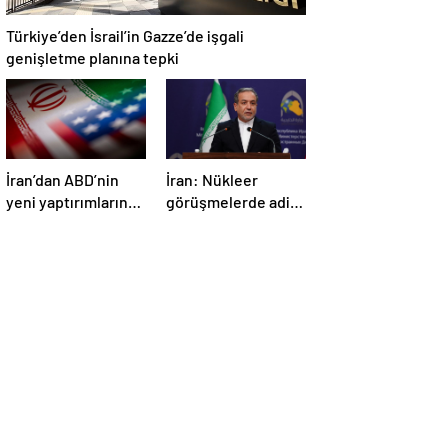
Türkiye’den İsrail’in Gazze’de işgali
genişletme planına tepki
İran’dan ABD’nin
İran: Nükleer
yeni yaptırımlarına
görüşmelerde adil
ve saldırı
bir anlaşmaya
tehditlerine tepki
varmak için
kararlıyız