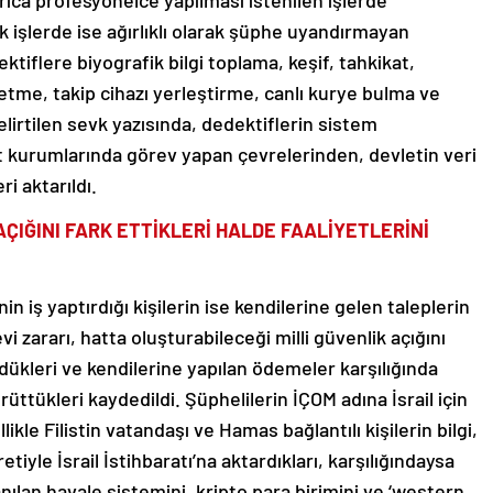
yrıca profesyonelce yapılması istenilen işlerde
ik işlerde ise ağırlıklı olarak şüphe uyandırmayan
ektiflere biyografik bilgi toplama, keşif, tahkikat,
p etme, takip cihazı yerleştirme, canlı kurye bulma ve
belirtilen sevk yazısında, dedektiflerin sistem
et kurumlarında görev yapan çevrelerinden, devletin veri
ri aktarıldı.
AÇIĞINI FARK ETTİKLERİ HALDE FAALİYETLERİNİ
nin iş yaptırdığı kişilerin ise kendilerine gelen taleplerin
zararı, hatta oluşturabileceği milli güvenlik açığını
ürdükleri ve kendilerine yapılan ödemeler karşılığında
ttükleri kaydedildi. Şüphelilerin İÇOM adına İsrail için
ikle Filistin vatandaşı ve Hamas bağlantılı kişilerin bilgi,
iyle İsrail İstihbaratı’na aktardıkları, karşılığındaysa
anılan havale sistemini, kripto para birimini ve ‘western