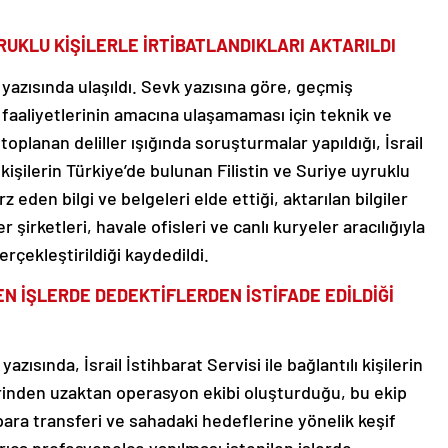
YRUKLU KİŞİLERLE İRTİBATLANDIKLARI AKTARILDI
 yazısında ulaşıldı. Sevk yazısına göre, geçmiş
n faaliyetlerinin amacına ulaşamaması için teknik ve
 toplanan deliller ışığında soruşturmalar yapıldığı, İsrail
a kişilerin Türkiye’de bulunan Filistin ve Suriye uyruklu
rz eden bilgi ve belgeleri elde ettiği, aktarılan bilgiler
r şirketleri, havale ofisleri ve canlı kuryeler aracılığıyla
erçekleştirildiği kaydedildi.
N İŞLERDE DEDEKTİFLERDEN İSTİFADE EDİLDİĞİ
zısında, İsrail İstihbarat Servisi ile bağlantılı kişilerin
rinden uzaktan operasyon ekibi oluşturduğu, bu ekip
 para transferi ve sahadaki hedeflerine yönelik keşif