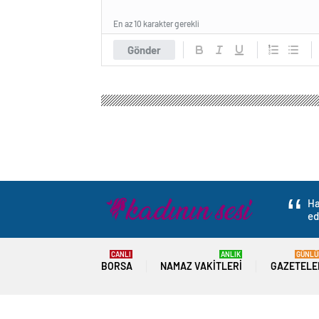
En az 10 karakter gerekli
Gönder
Ha
ed
CANLI
ANLIK
GÜNLÜ
BORSA
NAMAZ VAKITLERI
GAZETELE