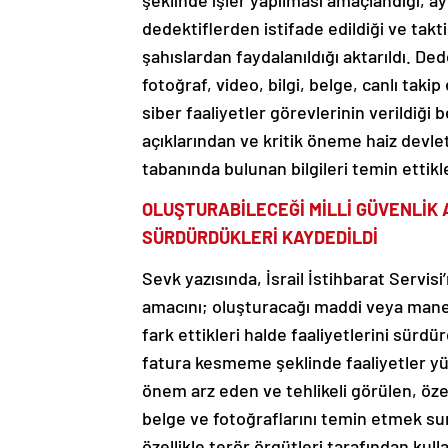
şeklinde işler yapılması amaçlandığı, a
dedektiflerden istifade edildiği ve takt
şahıslardan faydalanıldığı aktarıldı. Ded
fotoğraf, video, bilgi, belge, canlı taki
siber faaliyetler görevlerinin verildiği 
açıklarından ve kritik öneme haiz devl
tabanında bulunan bilgileri temin ettikle
OLUŞTURABİLECEĞİ MİLLİ GÜVENLİK 
SÜRDÜRDÜKLERİ KAYDEDİLDİ
Sevk yazısında, İsrail İstihbarat Servisi’
amacını; oluşturacağı maddi veya manevi 
fark ettikleri halde faaliyetlerini sürd
fatura kesmeme şeklinde faaliyetler yürü
önem arz eden ve tehlikeli görülen, özell
belge ve fotoğraflarını temin etmek suret
özellikle terör örgütleri tarafından kull