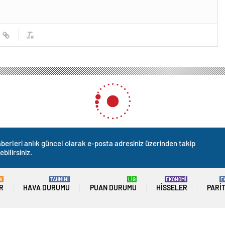
berleri anlık güncel olarak e-posta adresiniz üzerinden takip
ebilirsiniz.
K
TAHMİNİ
LİG
EKONOMİ
E
R
HAVA DURUMU
PUAN DURUMU
HISSELER
PARI