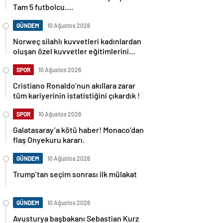
Tam 5 futbolcu….
GÜNDEM
10 Ağustos 2026
Norweç silahlı kuvvetleri kadınlardan
oluşan özel kuvvetler eğitimlerini
başlattı.
SPOR
10 Ağustos 2026
Cristiano Ronaldo’nun akıllara zarar
tüm kariyerinin istatistiğini çıkardık !
SPOR
10 Ağustos 2026
Galatasaray’a kötü haber! Monaco’dan
flaş Onyekuru kararı.
GÜNDEM
10 Ağustos 2026
Trump’tan seçim sonrası ilk mülakat
GÜNDEM
10 Ağustos 2026
Avusturya başbakanı Sebastian Kurz