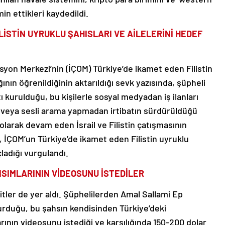
in ettikleri kaydedildi.
LİSTİN UYRUKLU ŞAHISLARI VE AİLELERİNİ HEDEF
asyon Merkezi’nin (İÇOM) Türkiye’de ikamet eden Filistin
ağının öğrenildiğinin aktarıldığı sevk yazısında, şüpheli
ntı kurulduğu, bu kişilerle sosyal medyadan iş ilanları
 veya sesli arama yapmadan irtibatın sürdürüldüğü
olarak devam eden İsrail ve Filistin çatışmasının
 İÇOM’un Türkiye’de ikamet eden Filistin uyruklu
çladığı vurgulandı.
KISIMLARININ VİDEOSUNU İSTEDİLER
itler de yer aldı. Şüphelilerden Amal Sallami Ep
e kurduğu, bu şahsın kendisinden Türkiye’deki
rının videosunu istediği ve karşılığında 150-200 dolar