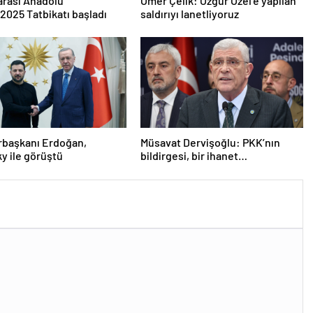
arası Anadolu
Ömer Çelik: Özgür Özel’e yapılan
2025 Tatbikatı başladı
saldırıyı lanetliyoruz
başkanı Erdoğan,
Müsavat Dervişoğlu: PKK’nın
y ile görüştü
bildirgesi, bir ihanet
açıklamasıdır