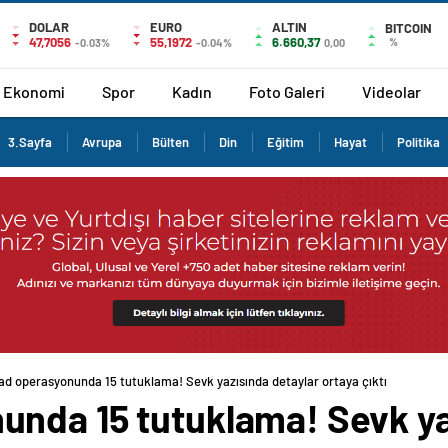
DOLAR
EURO
ALTIN
BITCOIN
47,7056
55,1972
6.660,37
%
-0.03%
-0.04%
0,00
Ekonomi
Spor
Kadın
Foto Galeri
Videolar
3.Sayfa
Avrupa
Bülten
Din
Eğitim
Hayat
Politika
d operasyonunda 15 tutuklama! Sevk yazısında detaylar ortaya çıktı
nda 15 tutuklama! Sevk ya