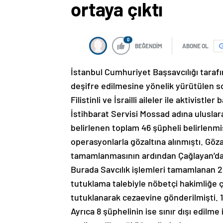
ortaya çıktı
0
BEĞENDİM
ABONE OL
İstanbul Cumhuriyet Başsavcılığı tarafın
deşifre edilmesine yönelik yürütülen 
Filistinli ve İsrailli aileler ile aktivist
İstihbarat Servisi Mossad adına uluslara
belirlenen toplam 46 şüpheli belirlenmi
operasyonlarla gözaltına alınmıştı. Göza
tamamlanmasının ardından Çağlayan’da b
Burada Savcılık işlemleri tamamlanan 26
tutuklama talebiyle nöbetçi hakimliğe çı
tutuklanarak cezaevine gönderilmişti. 11 
Ayrıca 8 şüphelinin ise sınır dışı edilme 