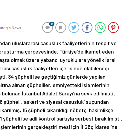
0
News
dan uluslararası casusluk faaliyetlerinin tespit ve
soruşturma çerçevesinde, Türkiye’de ikamet eden
ler başta olmak üzere yabancı uyruklulara yönelik İsrail
rası casusluk faaliyetleri içerisinde olabileceği
şti. 34 şüpheli ise geçtiğimiz günlerde yapılan
ltına alınan şüpheliler, emniyetteki işlemlerinin
ulunan İstanbul Adalet Sarayı’na sevk edilmişti.
 şüpheli, ‘askeri ve siyasal casusluk’ suçundan
karılmış, 15 şüpheli çıkarıldığı nöbetçi hakimlikçe
şüpheli ise adli kontrol şartıyla serbest bırakılmıştı.
işlemlerinin gerçekleştirilmesi için İl Göç İdaresi’ne