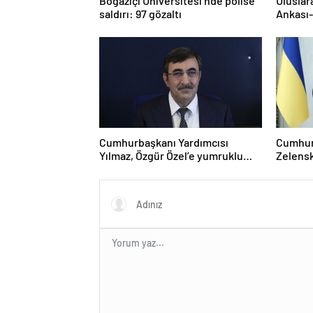
Boğaziçi Üniversitesi’nde polise
Uluslar
saldırı: 97 gözaltı
Ankası-
Cumhurbaşkanı Yardımcısı
Cumhur
Yılmaz, Özgür Özel’e yumruklu
Zelensk
saldırıyı kınadı