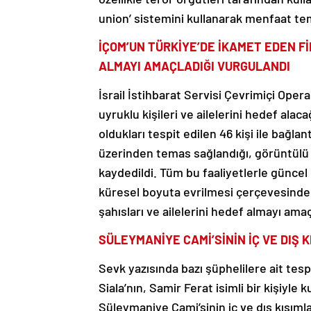
union’ sistemini kullanarak menfaat tem
İÇOM’UN TÜRKİYE’DE İKAMET EDEN Fİ
ALMAYI AMAÇLADIĞI VURGULANDI
İsrail İstihbarat Servisi Çevrimiçi Oper
uyruklu kişileri ve ailelerini hedef alac
oldukları tespit edilen 46 kişi ile bağla
üzerinden temas sağlandığı, görüntülü
kaydedildi. Tüm bu faaliyetlerle güncel 
küresel boyuta evrilmesi çerçevesinde,
şahısları ve ailelerini hedef almayı ama
SÜLEYMANİYE CAMİ’SİNİN İÇ VE DIŞ 
Sevk yazısında bazı şüphelilere ait tesp
Siala’nın, Samir Ferat isimli bir kişiyl
Süleymaniye Cami’sinin iç ve dış kısımla