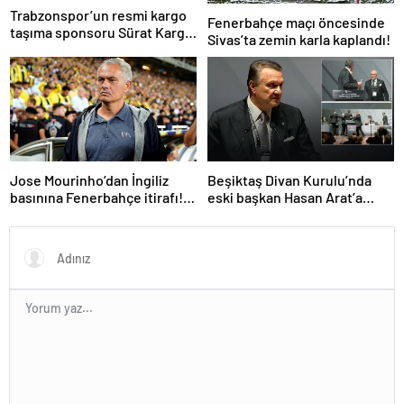
Trabzonspor’un resmi kargo
Fenerbahçe maçı öncesinde
taşıma sponsoru Sürat Kargo
Sivas’ta zemin karla kaplandı!
oldu
Jose Mourinho’dan İngiliz
Beşiktaş Divan Kurulu’nda
basınına Fenerbahçe itirafı!
eski başkan Hasan Arat’a
‘Bunu yapamam’
yumruklu saldırı! Toplantı
ertelendi