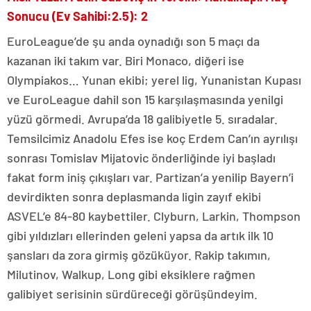
Sonucu (Ev Sahibi:2.5): 2
EuroLeague’de şu anda oynadığı son 5 maçı da
kazanan iki takım var. Biri Monaco, diğeri ise
Olympiakos… Yunan ekibi; yerel lig, Yunanistan Kupası
ve EuroLeague dahil son 15 karşılaşmasında yenilgi
yüzü görmedi. Avrupa’da 18 galibiyetle 5. sıradalar.
Temsilcimiz Anadolu Efes ise koç Erdem Can’ın ayrılışı
sonrası Tomislav Mijatovic önderliğinde iyi başladı
fakat form iniş çıkışları var. Partizan’a yenilip Bayern’i
devirdikten sonra deplasmanda ligin zayıf ekibi
ASVEL’e 84-80 kaybettiler. Clyburn, Larkin, Thompson
gibi yıldızları ellerinden geleni yapsa da artık ilk 10
şansları da zora girmiş gözüküyor. Rakip takımın,
Milutinov, Walkup, Long gibi eksiklere rağmen
galibiyet serisinin sürdüreceği görüşündeyim.