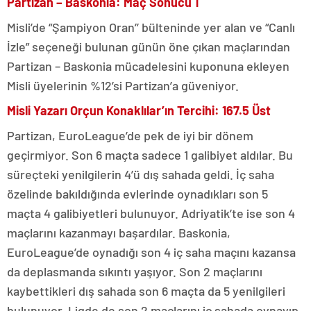
Partizan – Baskonia: Maç Sonucu 1
Misli’de “Şampiyon Oran’’ bülteninde yer alan ve “Canlı
İzle” seçeneği bulunan günün öne çıkan maçlarından
Partizan – Baskonia mücadelesini kuponuna ekleyen
Misli üyelerinin %12’si Partizan’a güveniyor.
Misli Yazarı Orçun Konaklılar’ın Tercihi: 167.5 Üst
Partizan, EuroLeague’de pek de iyi bir dönem
geçirmiyor. Son 6 maçta sadece 1 galibiyet aldılar. Bu
süreçteki yenilgilerin 4’ü dış sahada geldi. İç saha
özelinde bakıldığında evlerinde oynadıkları son 5
maçta 4 galibiyetleri bulunuyor. Adriyatik’te ise son 4
maçlarını kazanmayı başardılar. Baskonia,
EuroLeague’de oynadığı son 4 iç saha maçını kazansa
da deplasmanda sıkıntı yaşıyor. Son 2 maçlarını
kaybettikleri dış sahada son 6 maçta da 5 yenilgileri
bulunuyor. Ligde de son 2 maçlarını iç sahada oynayıp