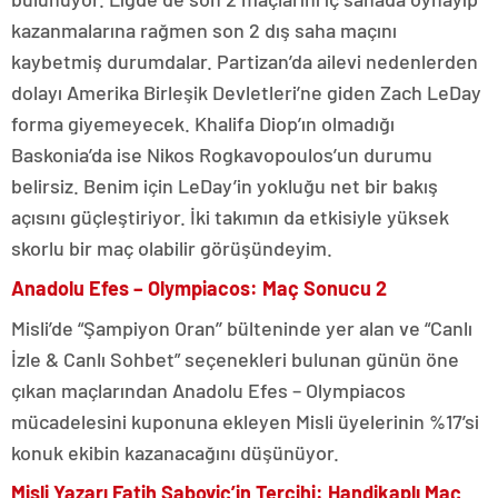
kazanmalarına rağmen son 2 dış saha maçını
kaybetmiş durumdalar. Partizan’da ailevi nedenlerden
dolayı Amerika Birleşik Devletleri’ne giden Zach LeDay
forma giyemeyecek. Khalifa Diop’ın olmadığı
Baskonia’da ise Nikos Rogkavopoulos’un durumu
belirsiz. Benim için LeDay’in yokluğu net bir bakış
açısını güçleştiriyor. İki takımın da etkisiyle yüksek
skorlu bir maç olabilir görüşündeyim.
Anadolu Efes – Olympiacos: Maç Sonucu 2
Misli’de “Şampiyon Oran’’ bülteninde yer alan ve “Canlı
İzle & Canlı Sohbet” seçenekleri bulunan günün öne
çıkan maçlarından Anadolu Efes – Olympiacos
mücadelesini kuponuna ekleyen Misli üyelerinin %17’si
konuk ekibin kazanacağını düşünüyor.
Misli Yazarı Fatih Saboviç’in Tercihi: Handikaplı Maç