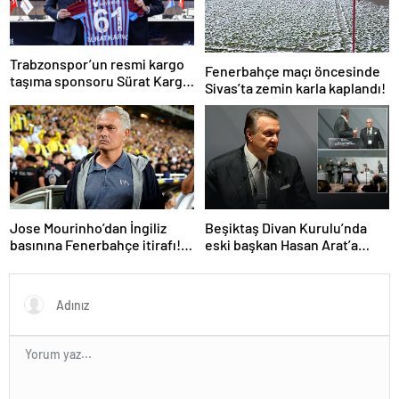
Trabzonspor’un resmi kargo
Fenerbahçe maçı öncesinde
taşıma sponsoru Sürat Kargo
Sivas’ta zemin karla kaplandı!
oldu
Jose Mourinho’dan İngiliz
Beşiktaş Divan Kurulu’nda
basınına Fenerbahçe itirafı!
eski başkan Hasan Arat’a
‘Bunu yapamam’
yumruklu saldırı! Toplantı
ertelendi