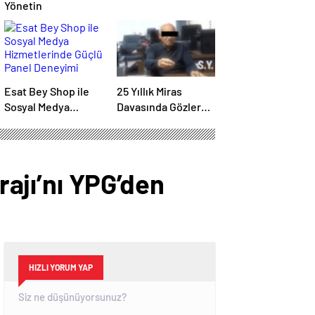
Yönetin
Esat Bey Shop ile
25 Yıllık Miras
Sosyal Medya
Davasında Gözler
Hizmetlerinde
Temmuz Ayındaki
Güçlü Panel
Karar Duruşmasına
Deneyimi
Çevrildi
rajı’nı YPG’den
HIZLI YORUM YAP