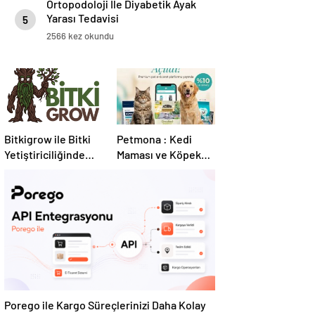
Ortopodoloji İle Diyabetik Ayak
Yarası Tedavisi
5
2566 kez okundu
Bitkigrow ile Bitki
Petmona : Kedi
Yetiştiriciliğinde
Maması ve Köpek
Doğru Ekipman ve
Maması İle Tüm
Ürün Seçimi
Evcil Hayvan
Ürünleri
Porego ile Kargo Süreçlerinizi Daha Kolay