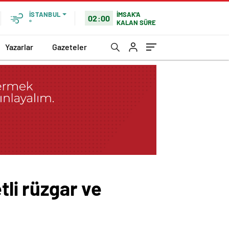
İMSAK'A
İSTANBUL
02:00
KALAN SÜRE
°
Yazarlar
Gazeteler
tli rüzgar ve