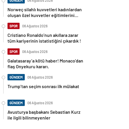
GÜNDEM
06 Ağustos 2026
Norweç silahlı kuvvetleri kadınlardan
oluşan özel kuvvetler eğitimlerini
başlattı.
SPOR
06 Ağustos 2026
Cristiano Ronaldo’nun akıllara zarar
tüm kariyerinin istatistiğini çıkardık !
SPOR
06 Ağustos 2026
Galatasaray’a kötü haber! Monaco’dan
flaş Onyekuru kararı.
GÜNDEM
06 Ağustos 2026
Trump’tan seçim sonrası ilk mülakat
GÜNDEM
06 Ağustos 2026
Avusturya başbakanı Sebastian Kurz
ile ilgili bilinmeyenler