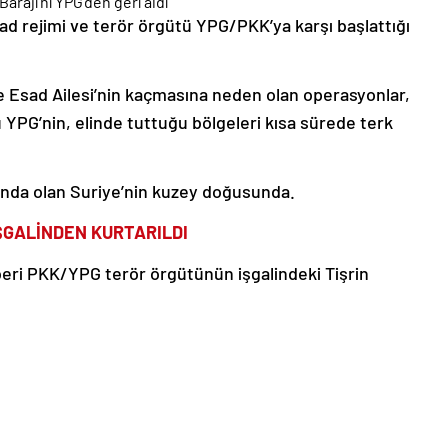
ad rejimi ve terör örgütü YPG/PKK’ya karşı başlattığı
e Esad Ailesi’nin kaçmasına neden olan operasyonlar,
 YPG’nin, elinde tuttuğu bölgeleri kısa sürede terk
tında olan Suriye’nin kuzey doğusunda.
ŞGALİNDEN KURTARILDI
ri PKK/YPG terör örgütünün işgalindeki Tişrin
’te araçların girebileceği büyüklükte tüneller bulundu
KARŞILIYOR
Fırat Nehri üzerindeki önemli barajlardan biri olan