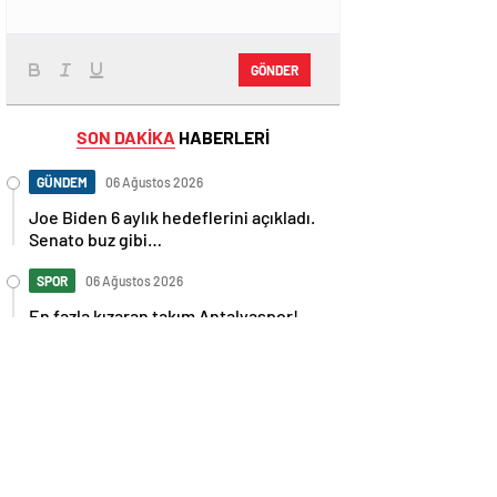
GÖNDER
SON DAKİKA
HABERLERİ
GÜNDEM
06 Ağustos 2026
Joe Biden 6 aylık hedeflerini açıkladı.
Senato buz gibi…
SPOR
06 Ağustos 2026
En fazla kızaran takım Antalyaspor!
Tam 5 futbolcu….
GÜNDEM
06 Ağustos 2026
Norweç silahlı kuvvetleri kadınlardan
oluşan özel kuvvetler eğitimlerini
başlattı.
SPOR
06 Ağustos 2026