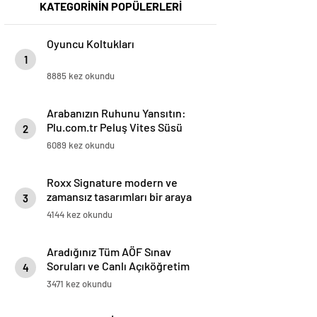
KATEGORİNİN POPÜLERLERİ
Oyuncu Koltukları
1
8885 kez okundu
Arabanızın Ruhunu Yansıtın:
Plu.com.tr Peluş Vites Süsü
2
Modelleri
6089 kez okundu
Roxx Signature modern ve
zamansız tasarımları bir araya
3
getiriyor
4144 kez okundu
Aradığınız Tüm AÖF Sınav
Soruları ve Canlı Açıköğretim
4
Forumu Burada
3471 kez okundu