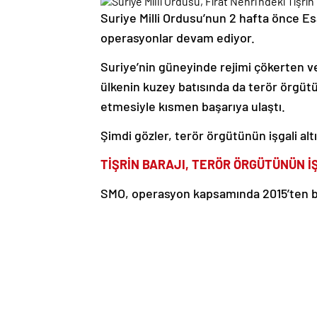
Suriye Milli Ordusu’nun 2 hafta önce Es
operasyonlar devam ediyor.
Suriye’nin güneyinde rejimi çökerten v
ülkenin kuzey batısında da terör örgütü
etmesiyle kısmen başarıya ulaştı.
Şimdi gözler, terör örgütünün işgali al
TİŞRİN BARAJI, TERÖR ÖRGÜTÜNÜN İ
SMO, operasyon kapsamında 2015’ten be
Barajı’nın kontrolünü sağladı.
İLGİLİ HABER
PKK’dan kurtarılan Münbiç
ELEKTRİK İHTİYACININ YÜZDE 70’İNİ 
Münbiç ilçesinin güneyinde yer alan ve 