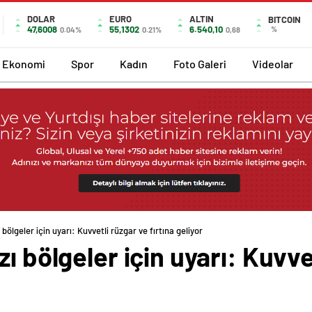
DOLAR
EURO
ALTIN
BITCOIN
47,6008
55,1302
6.540,10
%
0.04%
0.21%
0,68
Ekonomi
Spor
Kadın
Foto Galeri
Videolar
 bölgeler için uyarı: Kuvvetli rüzgar ve fırtına geliyor
ı bölgeler için uyarı: Kuvve