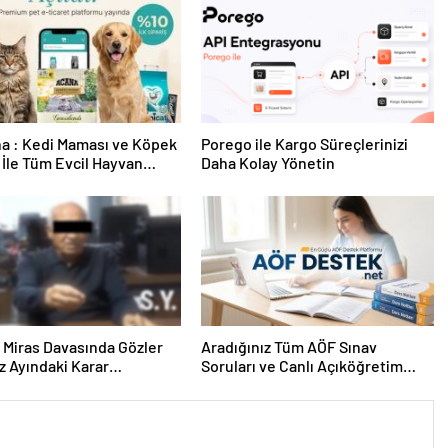
a : Kedi Maması ve Köpek
Porego ile Kargo Süreçlerinizi
İle Tüm Evcil Hayvan
Daha Kolay Yönetin
i
ık Miras Davasında Gözler
Aradığınız Tüm AÖF Sınav
 Ayındaki Karar
Soruları ve Canlı Açıköğretim
sına Çevrildi
Forumu Burada