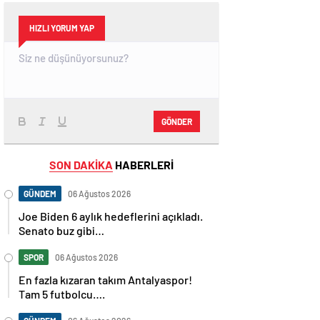
HIZLI YORUM YAP
GÖNDER
SON DAKİKA
HABERLERİ
GÜNDEM
06 Ağustos 2026
Joe Biden 6 aylık hedeflerini açıkladı.
Senato buz gibi…
SPOR
06 Ağustos 2026
En fazla kızaran takım Antalyaspor!
Tam 5 futbolcu….