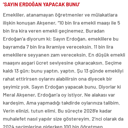
‘SAYIN ERDOĞAN YAPACAK BUNU’
Emekliler, atanamayan öğretmenler ve mülakatlara
ilişkin konuşan Akşener, “10 bin lira emekli maaşı ile 5
bin lira kira veren emekli geçinemez. Buradan
Erdoğan’a diyorum ki; Sayın Erdoğan, emeklilere bu
bayramda 7 bin lira ikramiye vereceksin. 11 bin lira
emeklilere seyyanen zam vereceksin. En düşük emekli
maaşını asgari ücret seviyesine çıkaracaksın. Seçime
kaldı 13 gün; bunu yaptın, yaptın. Şu 13 günde emekliyi
rahat ettirirsen oylarını alabilirsin ona diyecek bir
şeyimiz yok. Sayın Erdoğan yapacak bunu. Diyorlar ki
Meral Akşener, Erdoğan’a oy istiyor. Ne alakası var
kardeşim. Ama yapmadığı takdirde oylarınıza talibim.
Verin elinizi, tutun elimi. Bu süreçte 2028’e kadar
muhalefet nasıl yapılır size göstereyim. 2’nci olarak da
2024 seçimlerine giderken 100 bin öğretmen