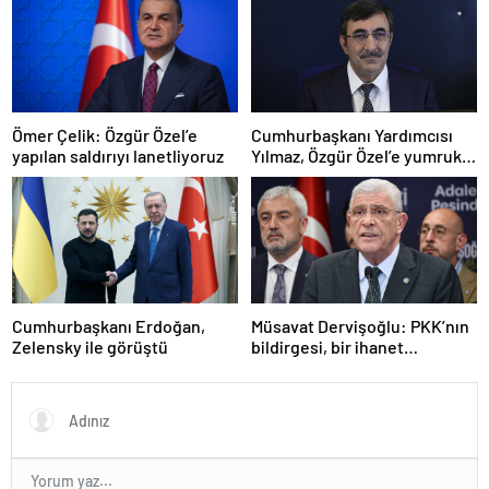
Ömer Çelik: Özgür Özel’e
Cumhurbaşkanı Yardımcısı
yapılan saldırıyı lanetliyoruz
Yılmaz, Özgür Özel’e yumruklu
saldırıyı kınadı
Cumhurbaşkanı Erdoğan,
Müsavat Dervişoğlu: PKK’nın
Zelensky ile görüştü
bildirgesi, bir ihanet
açıklamasıdır