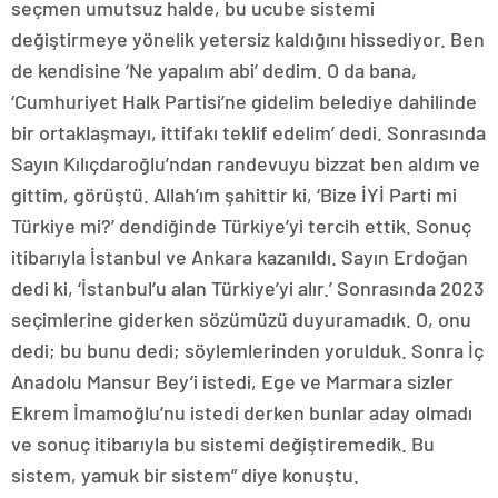
seçmen umutsuz halde, bu ucube sistemi
değiştirmeye yönelik yetersiz kaldığını hissediyor. Ben
de kendisine ‘Ne yapalım abi’ dedim. O da bana,
‘Cumhuriyet Halk Partisi’ne gidelim belediye dahilinde
bir ortaklaşmayı, ittifakı teklif edelim’ dedi. Sonrasında
Sayın Kılıçdaroğlu’ndan randevuyu bizzat ben aldım ve
gittim, görüştü. Allah’ım şahittir ki, ‘Bize İYİ Parti mi
Türkiye mi?’ dendiğinde Türkiye’yi tercih ettik. Sonuç
itibarıyla İstanbul ve Ankara kazanıldı. Sayın Erdoğan
dedi ki, ‘İstanbul’u alan Türkiye’yi alır.’ Sonrasında 2023
seçimlerine giderken sözümüzü duyuramadık. O, onu
dedi; bu bunu dedi; söylemlerinden yorulduk. Sonra İç
Anadolu Mansur Bey’i istedi, Ege ve Marmara sizler
Ekrem İmamoğlu’nu istedi derken bunlar aday olmadı
ve sonuç itibarıyla bu sistemi değiştiremedik. Bu
sistem, yamuk bir sistem” diye konuştu.