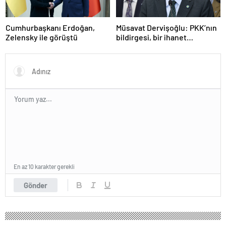
Cumhurbaşkanı Erdoğan,
Müsavat Dervişoğlu: PKK’nın
Zelensky ile görüştü
bildirgesi, bir ihanet
açıklamasıdır
En az 10 karakter gerekli
Gönder