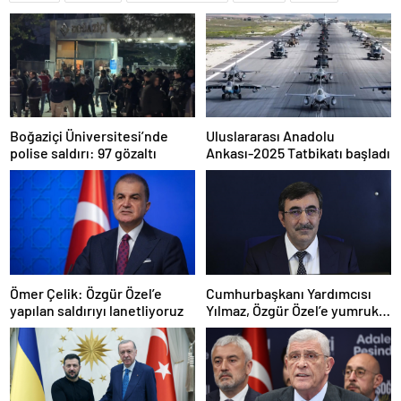
Boğaziçi Üniversitesi’nde
Uluslararası Anadolu
polise saldırı: 97 gözaltı
Ankası-2025 Tatbikatı başladı
Ömer Çelik: Özgür Özel’e
Cumhurbaşkanı Yardımcısı
yapılan saldırıyı lanetliyoruz
Yılmaz, Özgür Özel’e yumruklu
saldırıyı kınadı