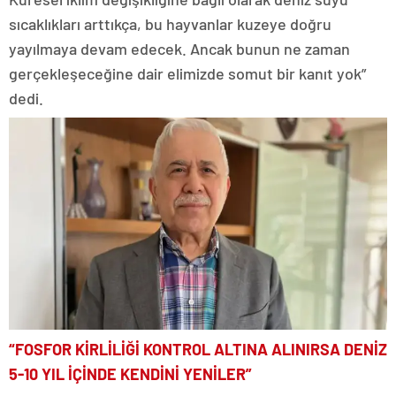
sıcaklıkları arttıkça, bu hayvanlar kuzeye doğru
yayılmaya devam edecek. Ancak bunun ne zaman
gerçekleşeceğine dair elimizde somut bir kanıt yok”
dedi.
“FOSFOR KİRLİLİĞİ KONTROL ALTINA ALINIRSA DENİZ
5-10 YIL İÇİNDE KENDİNİ YENİLER”