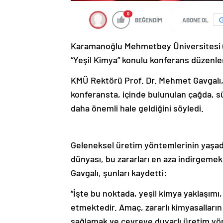
0
BEĞENDİM
ABONE OL
Karamanoğlu Mehmetbey Üniversitesi (KM
“Yeşil Kimya” konulu konferans düzenle
KMÜ Rektörü Prof. Dr. Mehmet Gavgalı,
konferansta, içinde bulunulan çağda, sü
daha önemli hale geldiğini söyledi.
Geleneksel üretim yöntemlerinin yaşadı
dünyası, bu zararları en aza indirgemek 
Gavgalı, şunları kaydetti:
“İşte bu noktada, yeşil kimya yaklaşımı,
etmektedir. Amaç, zararlı kimyasalların 
sağlamak ve çevreye duyarlı üretim yön