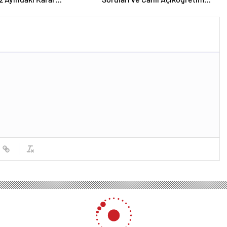
sına Çevrildi
Forumu Burada