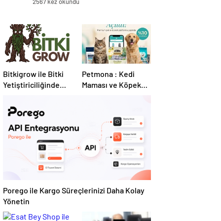
2567 kez okundu
Bitkigrow ile Bitki
Petmona : Kedi
Yetiştiriciliğinde
Maması ve Köpek
Doğru Ekipman ve
Maması İle Tüm
Ürün Seçimi
Evcil Hayvan
Ürünleri
Porego ile Kargo Süreçlerinizi Daha Kolay
Yönetin