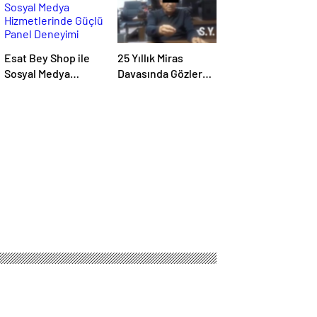
Esat Bey Shop ile
25 Yıllık Miras
Sosyal Medya
Davasında Gözler
Hizmetlerinde
Temmuz Ayındaki
Güçlü Panel
Karar Duruşmasına
Deneyimi
Çevrildi