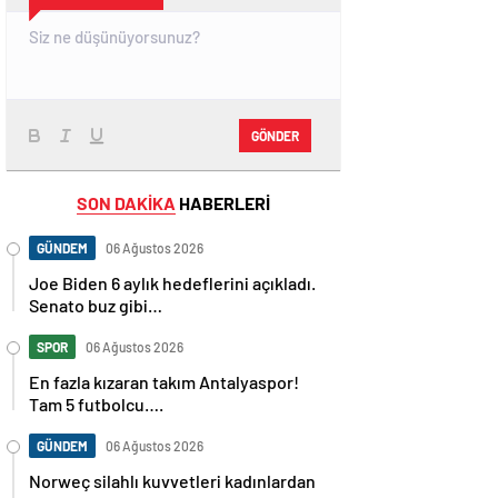
GÖNDER
SON DAKİKA
HABERLERİ
GÜNDEM
06 Ağustos 2026
Joe Biden 6 aylık hedeflerini açıkladı.
Senato buz gibi…
SPOR
06 Ağustos 2026
En fazla kızaran takım Antalyaspor!
Tam 5 futbolcu….
GÜNDEM
06 Ağustos 2026
Norweç silahlı kuvvetleri kadınlardan