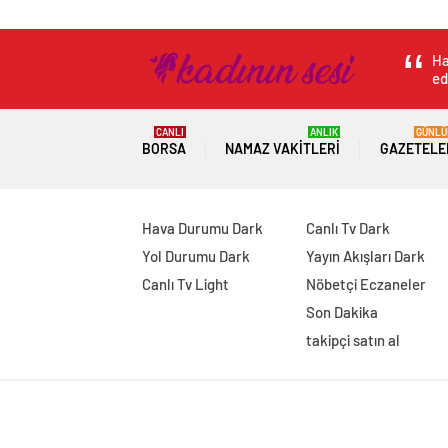
Ha
ed
CANLI
ANLIK
GÜNLÜ
BORSA
NAMAZ VAKITLERI
GAZETELE
Hava Durumu Dark
Canlı Tv Dark
Yol Durumu Dark
Yayın Akışları Dark
Canlı Tv Light
Nöbetçi Eczaneler
Son Dakika
takipçi satın al