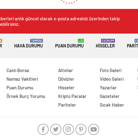
berleri anlık güncel olarak e-posta adresiniz üzerinden takip
ebilirsiniz.
K
TAHMİNİ
LİG
EKONOMİ
E
R
HAVA DURUMU
PUAN DURUMU
HISSELER
PARI
Canlı Borsa
Altınlar
Foto Galeri
Namaz Vakitleri
Dövizler
Video Galeri
Puan Durumu
Hisseler
Yazarlar
Örnek Burç Yorumu
Kripto Paralar
Gazeteler
Pariteler
Sıcak Haber