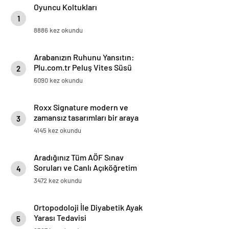
Oyuncu Koltukları
1
8886 kez okundu
Arabanızın Ruhunu Yansıtın:
Plu.com.tr Peluş Vites Süsü
2
Modelleri
6090 kez okundu
Roxx Signature modern ve
zamansız tasarımları bir araya
3
getiriyor
4145 kez okundu
Aradığınız Tüm AÖF Sınav
Soruları ve Canlı Açıköğretim
4
Forumu Burada
3472 kez okundu
Ortopodoloji İle Diyabetik Ayak
Yarası Tedavisi
5