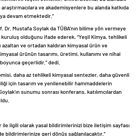
 araştırmacılara ve akademisyenlere bu alanda katkıda
aya devam etmektedir.”
f. Dr. Mustafa Soylak da TÜBA’nın bilime yön vermeye
 kuruluş olduğunu ifade ederek, “Yeşil Kimya, tehlikeli
azaltan ve ortadan kaldıran kimyasal ürün ve
 kimyasal ürünün tasarımı, üretimi, kullanımı ve nihai
oyunca geçerlidir.” dedi.
isi, daha az tehlikeli kimyasal sentezler, daha güvenli
liliği için tasarım ve yenilenebilir hammaddelerin
n Soylak’ın sunumu sonrası konferans, katılımcılardan
ldu.
le ilgili olarak yasal bildirimlerinizi bize iletişim sayfası
de bildirimlerinize geri dönüş sağlanılacaktır.”