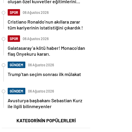
oluşan özel kuvvetler eğitimlerini
başlattı.
SPOR
06 Ağustos 2026
Cristiano Ronaldo’nun akıllara zarar
tüm kariyerinin istatistiğini çıkardık !
SPOR
06 Ağustos 2026
Galatasaray’a kötü haber! Monaco’dan
flaş Onyekuru kararı.
GÜNDEM
06 Ağustos 2026
Trump’tan seçim sonrası ilk mülakat
GÜNDEM
06 Ağustos 2026
Avusturya başbakanı Sebastian Kurz
ile ilgili bilinmeyenler
KATEGORİNİN POPÜLERLERİ