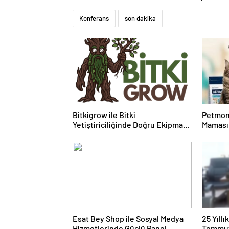
Konferans
son dakika
Bitkigrow ile Bitki
Petmon
Yetiştiriciliğinde Doğru Ekipman
Maması 
ve Ürün Seçimi
Ürünler
Esat Bey Shop ile Sosyal Medya
25 Yıll
Hizmetlerinde Güçlü Panel
Temmuz