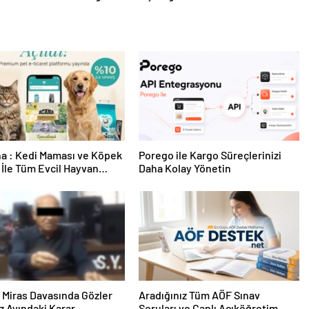
a : Kedi Maması ve Köpek
Porego ile Kargo Süreçlerinizi
İle Tüm Evcil Hayvan
Daha Kolay Yönetin
i
ık Miras Davasında Gözler
Aradığınız Tüm AÖF Sınav
 Ayındaki Karar
Soruları ve Canlı Açıköğretim