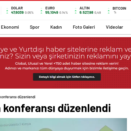
DOLAR
EURO
ALTIN
BITCOIN
47,6039
55,1049
6.527,98
%
0.05%
0.14%
0,49
Ekonomi
Spor
Kadın
Foto Galeri
Videolar
konferansı düzenlendi
a konferansı düzenlendi