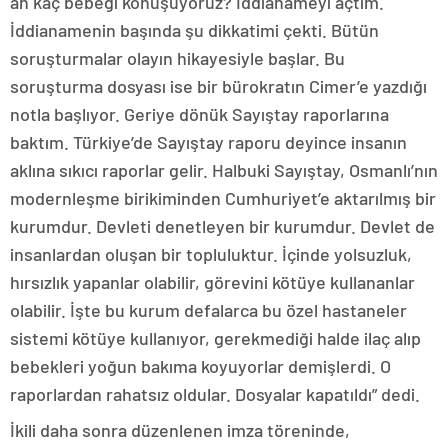
an kaç bebeği konuşuyoruz? İddianameyi açtım.
İddianamenin başında şu dikkatimi çekti. Bütün
soruşturmalar olayın hikayesiyle başlar. Bu
soruşturma dosyası ise bir bürokratın Cimer’e yazdığı
notla başlıyor. Geriye dönük Sayıştay raporlarına
baktım. Türkiye’de Sayıştay raporu deyince insanın
aklına sıkıcı raporlar gelir. Halbuki Sayıştay, Osmanlı’nın
modernleşme birikiminden Cumhuriyet’e aktarılmış bir
kurumdur. Devleti denetleyen bir kurumdur. Devlet de
insanlardan oluşan bir topluluktur. İçinde yolsuzluk,
hırsızlık yapanlar olabilir, görevini kötüye kullananlar
olabilir. İşte bu kurum defalarca bu özel hastaneler
sistemi kötüye kullanıyor, gerekmediği halde ilaç alıp
bebekleri yoğun bakıma koyuyorlar demişlerdi. O
raporlardan rahatsız oldular. Dosyalar kapatıldı” dedi.
İkili daha sonra düzenlenen imza töreninde,