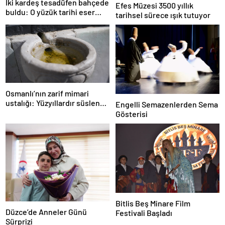
İki kardeş tesadüfen bahçede
Efes Müzesi 3500 yıllık
buldu: O yüzük tarihi eser
tarihsel sürece ışık tutuyor
çıktı!
Osmanlı’nın zarif mimari
ustalığı: Yüzyıllardır süslenen
Engelli Semazenlerden Sema
kuş sebilleri ve çanakları
Gösterisi
Bitlis Beş Minare Film
Düzce’de Anneler Günü
Festivali Başladı
Sürprizi