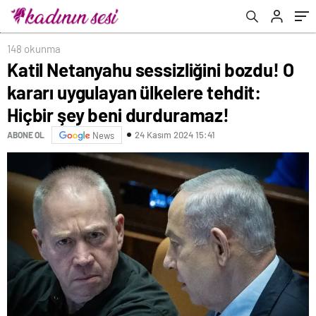
durduramaz!
148 okunma
Katil Netanyahu sessizliğini bozdu! O
kararı uygulayan ülkelere tehdit:
Hiçbir şey beni durduramaz!
24 Kasım 2024 15:41
ABONE OL
News