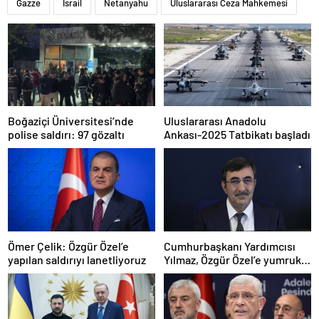
Gazze
İsrail
Netanyahu
Uluslararası Ceza Mahkemesi
Boğaziçi Üniversitesi’nde
Uluslararası Anadolu
polise saldırı: 97 gözaltı
Ankası-2025 Tatbikatı başladı
Ömer Çelik: Özgür Özel’e
Cumhurbaşkanı Yardımcısı
yapılan saldırıyı lanetliyoruz
Yılmaz, Özgür Özel’e yumruklu
saldırıyı kınadı