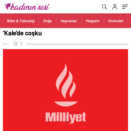
Bilim & Teknoloji
Doğa
Hayvanlar
Magazin
Otomobil
‘Kale’de coşku
1