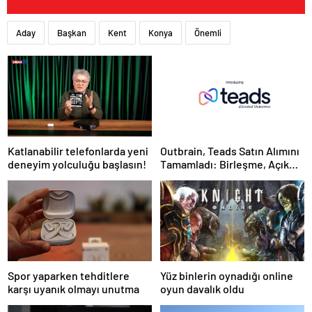
Aday
Başkan
Kent
Konya
Önemli
Katlanabilir telefonlarda yeni
Outbrain, Teads Satın Alımını
deneyim yolculuğu başlasın!
Tamamladı: Birleşme, Açık
İnternet için Tüm Kanallarda
Sonuç Odaklı Bir Platform
Oluşturuyor
Spor yaparken tehditlere
Yüz binlerin oynadığı online
karşı uyanık olmayı unutma
oyun davalık oldu