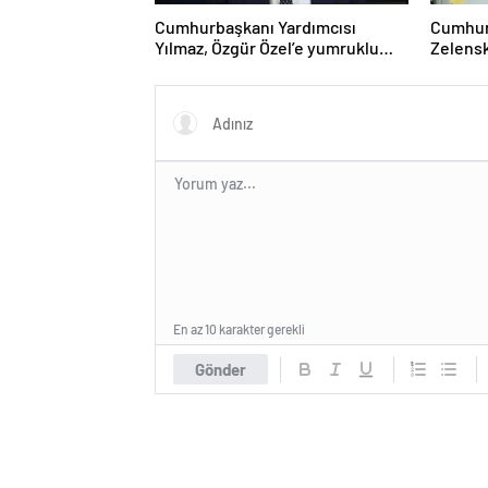
Cumhurbaşkanı Yardımcısı
Cumhur
Yılmaz, Özgür Özel’e yumruklu
Zelensk
saldırıyı kınadı
En az 10 karakter gerekli
Gönder