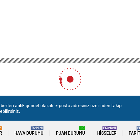
en İçişleri Bakanlığı’nın pasaportlar üzerindeki iptal yetkisini kaldırdı
kanlığı’nın pasaportlar üzer