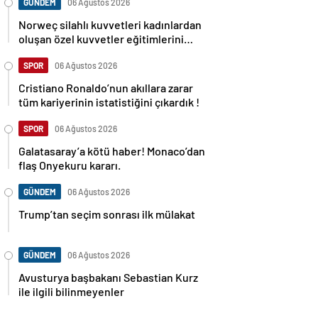
GÜNDEM
06 Ağustos 2026
Norweç silahlı kuvvetleri kadınlardan
oluşan özel kuvvetler eğitimlerini
başlattı.
SPOR
06 Ağustos 2026
Cristiano Ronaldo’nun akıllara zarar
tüm kariyerinin istatistiğini çıkardık !
SPOR
06 Ağustos 2026
Galatasaray’a kötü haber! Monaco’dan
flaş Onyekuru kararı.
GÜNDEM
06 Ağustos 2026
Trump’tan seçim sonrası ilk mülakat
GÜNDEM
06 Ağustos 2026
Avusturya başbakanı Sebastian Kurz
ile ilgili bilinmeyenler