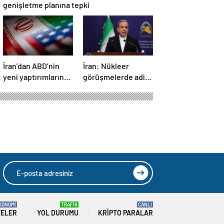
genişletme planına tepki
İran’dan ABD’nin
İran: Nükleer
yeni yaptırımlarına
görüşmelerde adil
ve saldırı
bir anlaşmaya
tehditlerine tepki
varmak için
kararlıyız
indeki iptal
HIZLI YORUM YAP