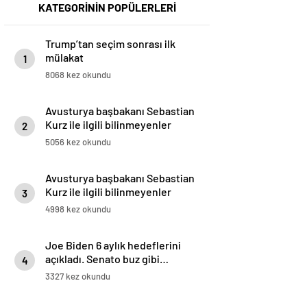
KATEGORİNİN POPÜLERLERİ
Trump’tan seçim sonrası ilk
mülakat
1
8068 kez okundu
Avusturya başbakanı Sebastian
Kurz ile ilgili bilinmeyenler
2
5056 kez okundu
Avusturya başbakanı Sebastian
Kurz ile ilgili bilinmeyenler
3
4998 kez okundu
Joe Biden 6 aylık hedeflerini
açıkladı. Senato buz gibi…
4
3327 kez okundu