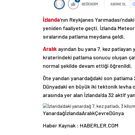
0
BEĞENDİM
ABONE OL
İzlanda
‘nın Reykjanes Yarımadası’ndaki
yeniden faaliyete geçti. İzlanda Meteoro
sıralarında patlama meydana geldi.
Aralık
ayından bu yana 7. kez patlayan 
kraterindeki patlama sonucu oluşan çat
normal şekilde devam ettiği öğrenildi.
Öte yandan yanardağdaki son patlama 2
Dünyadaki en büyük iki tektonik levha 
arasında yer alan İzlanda’da 32 aktif y
YanardağİzlandaAralıkÇevreDünya
Haber Kaynak : HABERLER.COM