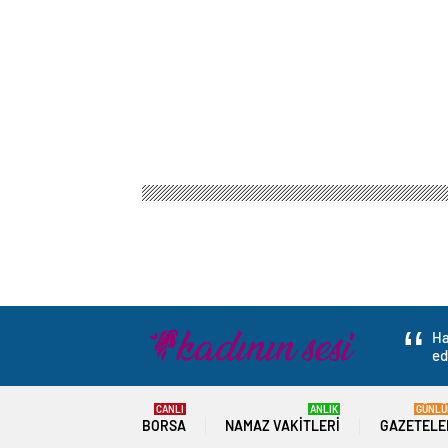
Kadının Sesi Gazetesi
Gündem
3.Sayfa
AYM’d
AYM’den İçişleri Ba
yetkisini kaldırdı