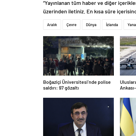
“Yayınlanan tüm haber ve diğer içerikler i
üzerinden iletiniz. En kısa süre içerisin
Aralık
Çevre
Dünya
İzlanda
Yana
Boğaziçi Üniversitesi’nde polise
Uluslar
saldırı: 97 gözaltı
Ankası-