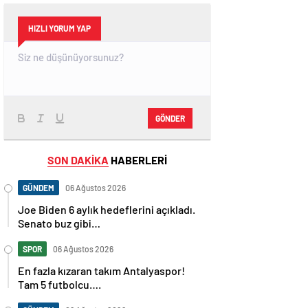
HIZLI YORUM YAP
GÖNDER
SON DAKİKA
HABERLERİ
GÜNDEM
06 Ağustos 2026
Joe Biden 6 aylık hedeflerini açıkladı.
Senato buz gibi…
SPOR
06 Ağustos 2026
En fazla kızaran takım Antalyaspor!
Tam 5 futbolcu….