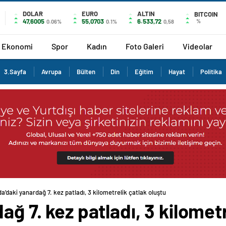
DOLAR
EURO
ALTIN
BITCOIN
47,6005
55,0703
6.533,72
%
0.06%
0.1%
0,58
Ekonomi
Spor
Kadın
Foto Galeri
Videolar
3.Sayfa
Avrupa
Bülten
Din
Eğitim
Hayat
Politika
da’daki yanardağ 7. kez patladı, 3 kilometrelik çatlak oluştu
ağ 7. kez patladı, 3 kilomet