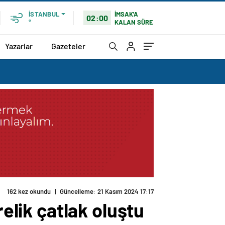
İMSAK'A
İSTANBUL
02:00
KALAN SÜRE
°
Yazarlar
Gazeteler
relik çatlak oluştu