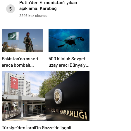
Putin’den Ermenistan’ı yıkan
açıklama: Karabağ
5
Azerbaycan’ın ayrılmaz bir
2246 kez okundu
parçasıdır!
Pakistan’da askeri
500 kiloluk Sovyet
araca bombalı
uzay aracı Dünya’ya
saldırı düzenlendi
düşüyor: Türkiye de
risk altında
Türkiye’den İsrail’in Gazze’de işgali