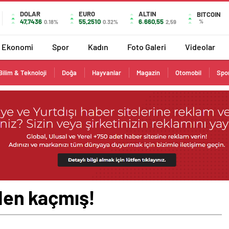
DOLAR
EURO
ALTIN
BITCOIN
47,7436
55,2510
6.660,55
%
0.18%
0.32%
2,59
Ekonomi
Spor
Kadın
Foto Galeri
Videolar
Bilim & Teknoloji
Doğa
Hayvanlar
Magazin
Otomobil
Spo
özden kaçmış!