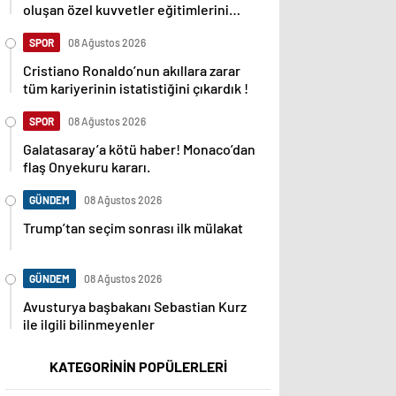
oluşan özel kuvvetler eğitimlerini
başlattı.
SPOR
08 Ağustos 2026
Cristiano Ronaldo’nun akıllara zarar
tüm kariyerinin istatistiğini çıkardık !
SPOR
08 Ağustos 2026
Galatasaray’a kötü haber! Monaco’dan
flaş Onyekuru kararı.
GÜNDEM
08 Ağustos 2026
Trump’tan seçim sonrası ilk mülakat
GÜNDEM
08 Ağustos 2026
Avusturya başbakanı Sebastian Kurz
ile ilgili bilinmeyenler
KATEGORİNİN POPÜLERLERİ