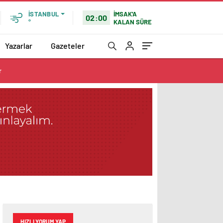
İMSAK'A
İSTANBUL
02:00
KALAN SÜRE
°
Yazarlar
Gazeteler
r
HIZLI YORUM YAP