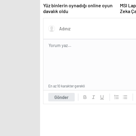
Yüz binlerin oynadığı online oyun
MSI Lap
davalık oldu
Zeka Ça
En az 10 karakter gerekli
Gönder