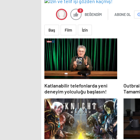
0
BEĞENDİM
ABONE OL
Baş
Film
İzin
Katlanabilir telefonlarda yeni
Outbrai
deneyim yolculuğu başlasın!
Tamamla
İnterne
Sonuç O
Oluştu