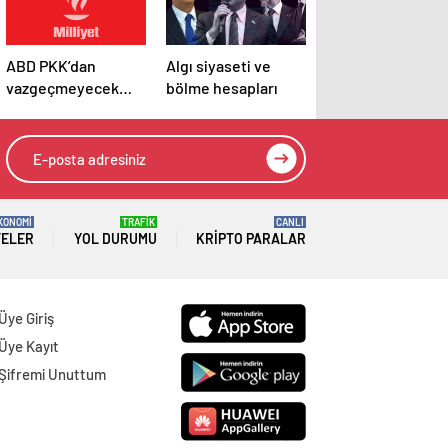
ABD PKK’dan
Algı siyaseti ve
vazgeçmeyecek
bölme hesapları
gibi…
KONOMİ
TRAFİK
CANLI
TELER
YOL DURUMU
KRIPTO PARALAR
Üye Giriş
Üye Kayıt
Şifremi Unuttum