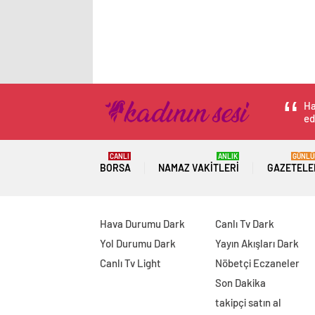
Ha
ed
CANLI
ANLIK
GÜNLÜ
BORSA
NAMAZ VAKITLERI
GAZETELE
Hava Durumu Dark
Canlı Tv Dark
Yol Durumu Dark
Yayın Akışları Dark
Canlı Tv Light
Nöbetçi Eczaneler
Son Dakika
takipçi satın al