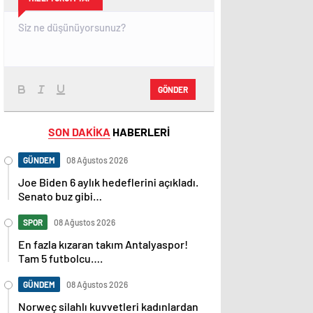
GÖNDER
SON DAKİKA
HABERLERİ
GÜNDEM
08 Ağustos 2026
Joe Biden 6 aylık hedeflerini açıkladı.
Senato buz gibi…
SPOR
08 Ağustos 2026
En fazla kızaran takım Antalyaspor!
Tam 5 futbolcu….
GÜNDEM
08 Ağustos 2026
Norweç silahlı kuvvetleri kadınlardan