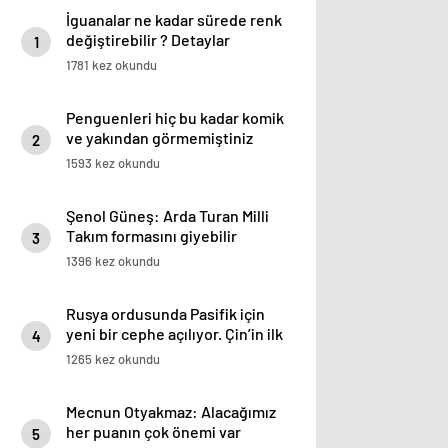
İguanalar ne kadar sürede renk
değiştirebilir ? Detaylar
1
burada…
1781 kez okundu
Penguenleri hiç bu kadar komik
ve yakından görmemiştiniz
2
1593 kez okundu
Şenol Güneş: Arda Turan Milli
Takım formasını giyebilir
3
1396 kez okundu
Rusya ordusunda Pasifik için
yeni bir cephe açılıyor. Çin’in ilk
4
tepkisi!
1265 kez okundu
Mecnun Otyakmaz: Alacağımız
her puanın çok önemi var
5