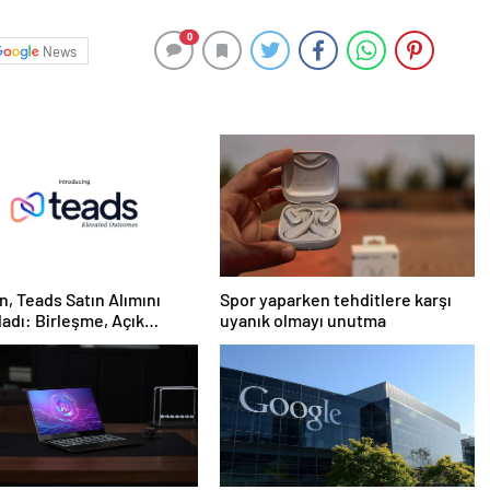
0
News
n, Teads Satın Alımını
Spor yaparken tehditlere karşı
dı: Birleşme, Açık
uyanık olmayı unutma
t için Tüm Kanallarda
daklı Bir Platform
ruyor