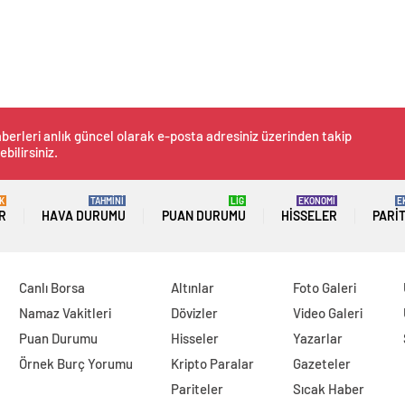
berleri anlık güncel olarak e-posta adresiniz üzerinden takip
ebilirsiniz.
K
TAHMİNİ
LİG
EKONOMİ
E
R
HAVA DURUMU
PUAN DURUMU
HISSELER
PARI
Canlı Borsa
Altınlar
Foto Galeri
Namaz Vakitleri
Dövizler
Video Galeri
Puan Durumu
Hisseler
Yazarlar
Örnek Burç Yorumu
Kripto Paralar
Gazeteler
Pariteler
Sıcak Haber