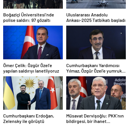
Boğaziçi Üniversitesi’nde
Uluslararası Anadolu
polise saldırı: 97 gözaltı
Ankası-2025 Tatbikatı başladı
Ömer Çelik: Özgür Özel’e
Cumhurbaşkanı Yardımcısı
yapılan saldırıyı lanetliyoruz
Yılmaz, Özgür Özel’e yumruklu
saldırıyı kınadı
Cumhurbaşkanı Erdoğan,
Müsavat Dervişoğlu: PKK’nın
Zelensky ile görüştü
bildirgesi, bir ihanet
açıklamasıdır