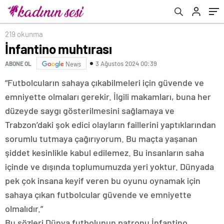
219 okunma
İnfantino muhtırası
3 Ağustos 2024 00:39
ABONE OL
News
“Futbolcuların sahaya çıkabilmeleri için güvende ve
emniyette olmaları gerekir. İlgili makamları, buna her
düzeyde saygı gösterilmesini sağlamaya ve
Trabzon’daki şok edici olayların faillerini yaptıklarından
sorumlu tutmaya çağırıyorum. Bu maçta yaşanan
şiddet kesinlikle kabul edilemez. Bu insanların saha
içinde ve dışında toplumumuzda yeri yoktur. Dünyada
pek çok insana keyif veren bu oyunu oynamak için
sahaya çıkan futbolcular güvende ve emniyette
olmalıdır.”
Bu sözleri Dünya futbolunun patronu İnfantino,