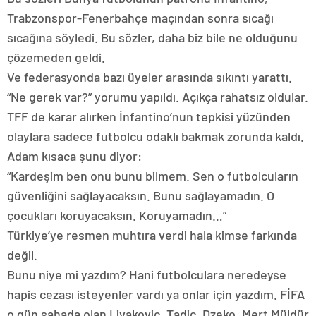
Trabzonspor-Fenerbahçe maçından sonra sıcağı
sıcağına söyledi. Bu sözler, daha biz bile ne olduğunu
çözemeden geldi.
Ve federasyonda bazı üyeler arasında sıkıntı yarattı.
“Ne gerek var?” yorumu yapıldı. Açıkça rahatsız oldular.
TFF de karar alırken İnfantino’nun tepkisi yüzünden
olaylara sadece futbolcu odaklı bakmak zorunda kaldı.
Adam kısaca şunu diyor:
“Kardeşim ben onu bunu bilmem. Sen o futbolcuların
güvenliğini sağlayacaksın. Bunu sağlayamadın. O
çocukları koruyacaksın. Koruyamadın…”
Türkiye’ye resmen muhtıra verdi hala kimse farkında
değil.
Bunu niye mi yazdım? Hani futbolculara neredeyse
hapis cezası isteyenler vardı ya onlar için yazdım. FİFA
o gün sahada olan Livakoviç, Tadiç, Dzeko, Mert Müldür