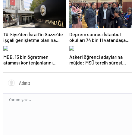
Türkiye’den İsrail’in Gazze’de
Deprem sonrası İstanbul
işgali genişletme planına
okulları 74 bin 11 vatandaşa
tepki
kapısını açtı
MEB, 15 bin öğretmen
Askeri öğrenci adaylarına
ataması kontenjanlarını
müjde: MSÜ tercih süresi
açıkladı
uzatıldı