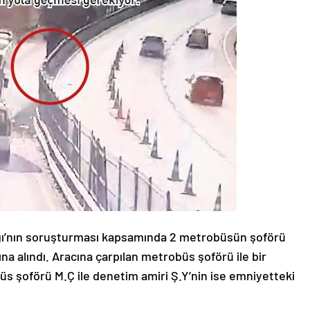
ı’nın soruşturması kapsamında 2 metrobüsün şoförü
na alındı. Aracına çarpılan metrobüs şoförü ile bir
üs şoförü M.Ç ile denetim amiri Ş.Y’nin ise emniyetteki