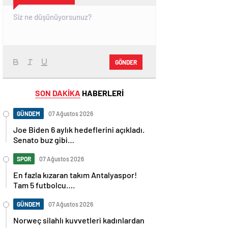
GÖNDER
SON DAKİKA
HABERLERİ
GÜNDEM
07 Ağustos 2026
Joe Biden 6 aylık hedeflerini açıkladı.
Senato buz gibi…
SPOR
07 Ağustos 2026
En fazla kızaran takım Antalyaspor!
Tam 5 futbolcu….
GÜNDEM
07 Ağustos 2026
Norweç silahlı kuvvetleri kadınlardan