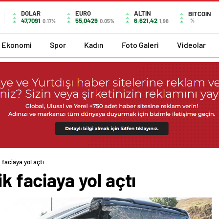
DOLAR
EURO
ALTIN
BITCOIN
47,7091
55,0429
6.621,42
%
0.17%
0.05%
1,98
Ekonomi
Spor
Kadın
Foto Galeri
Videolar
k faciaya yol açtı
ik faciaya yol açtı