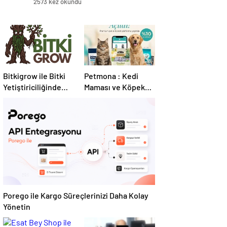
2573 kez okundu
Bitkigrow ile Bitki
Petmona : Kedi
Yetiştiriciliğinde
Maması ve Köpek
Doğru Ekipman ve
Maması İle Tüm
Ürün Seçimi
Evcil Hayvan
Ürünleri
Porego ile Kargo Süreçlerinizi Daha Kolay
Yönetin