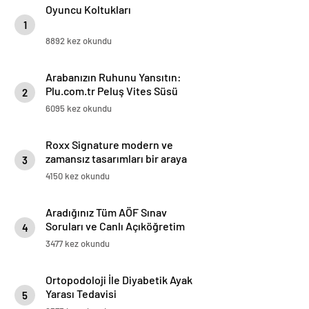
Oyuncu Koltukları
1
8892 kez okundu
Arabanızın Ruhunu Yansıtın:
Plu.com.tr Peluş Vites Süsü
2
Modelleri
6095 kez okundu
Roxx Signature modern ve
zamansız tasarımları bir araya
3
getiriyor
4150 kez okundu
Aradığınız Tüm AÖF Sınav
Soruları ve Canlı Açıköğretim
4
Forumu Burada
3477 kez okundu
Ortopodoloji İle Diyabetik Ayak
Yarası Tedavisi
5