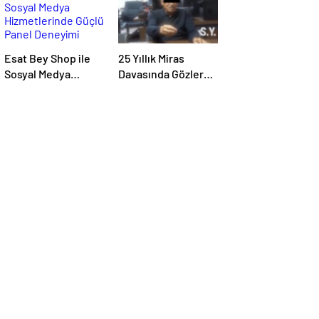
Esat Bey Shop ile
25 Yıllık Miras
Sosyal Medya
Davasında Gözler
Hizmetlerinde
Temmuz Ayındaki
Güçlü Panel
Karar Duruşmasına
Deneyimi
Çevrildi