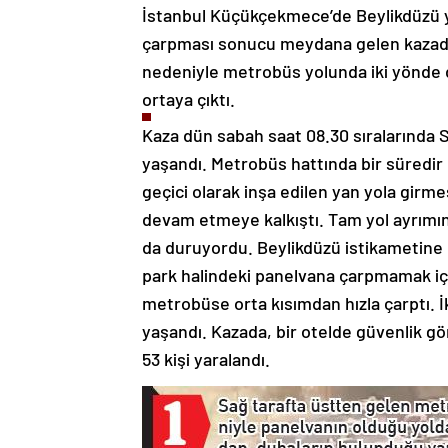
İstanbul Küçükçekmece’de Beylikdüzü 
çarpması sonucu meydana gelen kazada 1 k
nedeniyle metrobüs yolunda iki yönde d
ortaya çıktı.
Kaza dün sabah saat 08.30 sıralarınd
yaşandı. Metrobüs hattında bir süredir
geçici olarak inşa edilen yan yola gir
devam etmeye kalkıştı. Tam yol ayrımınd
da duruyordu. Beylikdüzü istikametine
park halindeki panelvana çarpmamak içi
metrobüse orta kısımdan hızla çarptı. İ
yaşandı. Kazada, bir otelde güvenlik gör
53 kişi yaralandı.