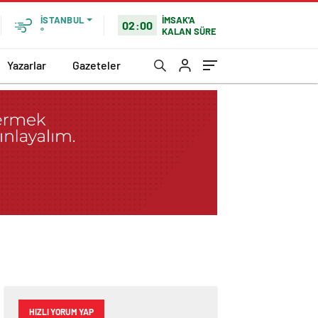
İMSAK'A
İSTANBUL
02:00
KALAN SÜRE
°
Yazarlar
Gazeteler
HIZLI YORUM YAP