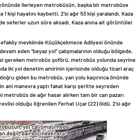
yönünde ilerleyen metrobüsün, başka bir metrobüse
işi hayatını kaybetti, 2’si ağır 53 kişi yaralandı. Kaza
e seferler uzun süre aksadı. Kaza anına ait görüntüler
a Sefaköy mevkiinde Küçükçekmece Adliyesi önünde
 devam eden “beyaz yol” çalışmalarının olduğu bölgede,
mesi gereken metrobüs şoförü, metrobüs yolunda seyrine
a iki yol denetim amirinin içerisinde olduğu ticari araç
 doğru giden bu metrobüs, yan yolu kaçırınca önünde
n ani manevra yaptı fakat karşı şeritte seyreden
ki metrobüs de ağır hasar alırken tam bir can pazarı
evlisi olduğu öğrenilen Ferhat Uçar (22) öldü, 2’si ağır