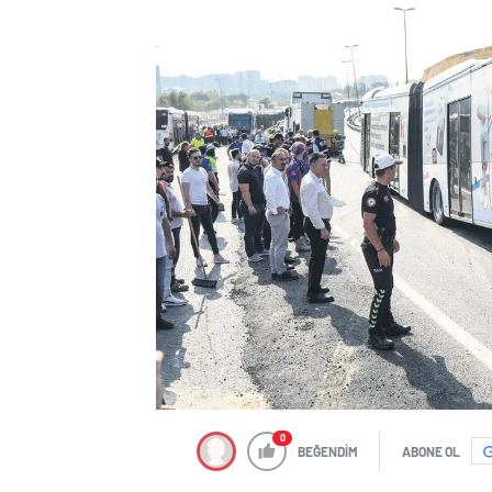
0
BEĞENDİM
ABONE OL