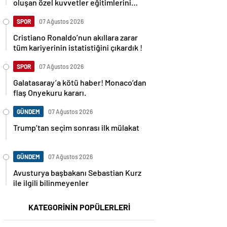
oluşan özel kuvvetler eğitimlerini
başlattı.
SPOR
07 Ağustos 2026
Cristiano Ronaldo’nun akıllara zarar
tüm kariyerinin istatistiğini çıkardık !
SPOR
07 Ağustos 2026
Galatasaray’a kötü haber! Monaco’dan
flaş Onyekuru kararı.
GÜNDEM
07 Ağustos 2026
Trump’tan seçim sonrası ilk mülakat
GÜNDEM
07 Ağustos 2026
Avusturya başbakanı Sebastian Kurz
ile ilgili bilinmeyenler
KATEGORİNİN POPÜLERLERİ