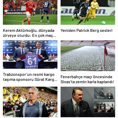
Kerem Aktürkoğlu, dünyada
Yeniden Patrick Berg sesleri
zirveye oturdu: En çok maça
çıkan oyuncu!
Trabzonspor’un resmi kargo
Fenerbahçe maçı öncesinde
taşıma sponsoru Sürat Kargo
Sivas’ta zemin karla kaplandı!
oldu