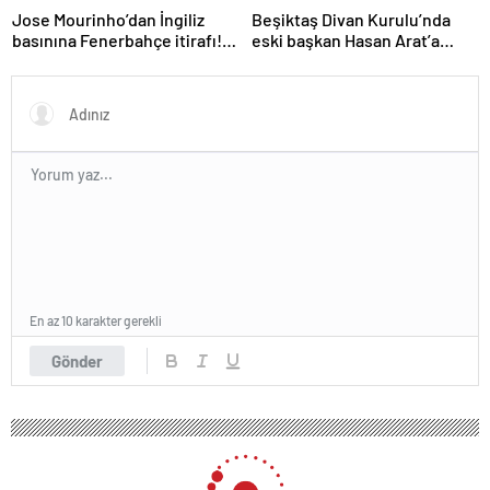
Jose Mourinho’dan İngiliz
Beşiktaş Divan Kurulu’nda
basınına Fenerbahçe itirafı!
eski başkan Hasan Arat’a
‘Bunu yapamam’
yumruklu saldırı! Toplantı
ertelendi
En az 10 karakter gerekli
Gönder