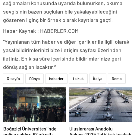
sağlamaları konusunda uyarıda bulunurken, okuma
sevgisinin bazen suçluları bile yakalayabileceğini
gösteren ilginç bir örnek olarak kayıtlara geçti.
Haber Kaynak : HABERLER.COM
“Yayınlanan tüm haber ve diğer içerikler ile ilgili olarak
yasal bildirimlerinizi bize iletişim sayfası üzerinden
iletiniz. En kısa süre içerisinde bildirimlerinize geri
dönüş sağlanılacaktır.”
3-sayfa
Dünya
haberler
Hukuk
İtalya
Roma
Boğaziçi Üniversitesi’nde
Uluslararası Anadolu
polise saldırı: 97 gözaltı
Ankası-2025 Tatbikatı başladı