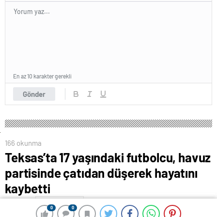
En az 10 karakter gerekli
Gönder
166 okunma
Teksas’ta 17 yaşındaki futbolcu, havuz
partisinde çatıdan düşerek hayatını
kaybetti
22 Ağustos 2024 17:55
ABONE OL
News
0
0
0
0