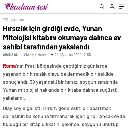
tarafından yakalandı
176 okunma
Hırsızlık için girdiği evde, Yunan
Mitolojisi kitabını okumaya dalınca ev
sahibi tarafından yakalandı
22 Ağustos 2024 17:55
ABONE OL
News
Roma
‘nın Prati bölgesinde geçtiğimiz günlerde
yaşanan bir hırsızlık olayı, beklenmedik bir şekilde
sonuçlandı. 38 yaşındaki bir hırsız, soygun sırasında
Yunan mitolojisi hakkında bir kitaba dalınca suçüstü
yakalandı.
Olay şöyle gelişti: Hırsız, gece vakti bir apartman
dairesinin balkonuna tırmanarak içeri girdi. Ancak evde
bulduğu bir kitap dikkatini çekince, soygunu unutup