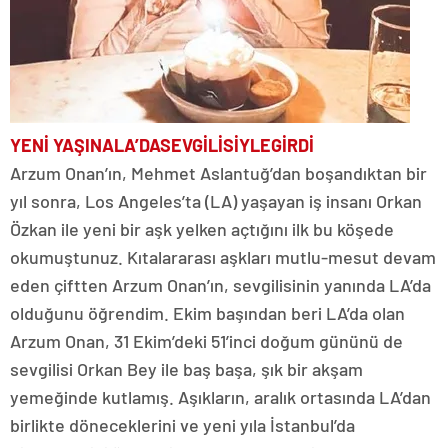
YENİ YAŞINA
LA’DA
SEVGİLİSİYLE
GİRDİ
Arzum Onan’ın, Mehmet Aslantuğ’dan boşandıktan bir
yıl sonra, Los Angeles’ta (LA) yaşayan iş insanı Orkan
Özkan ile yeni bir aşk yelken açtığını ilk bu köşede
okumuştunuz. Kıtalararası aşkları mutlu-mesut devam
eden çiftten Arzum Onan’ın, sevgilisinin yanında LA’da
olduğunu öğrendim. Ekim başından beri LA’da olan
Arzum Onan, 31 Ekim’deki 51’inci doğum gününü de
sevgilisi Orkan Bey ile baş başa, şık bir akşam
yemeğinde kutlamış. Aşıkların, aralık ortasında LA’dan
birlikte döneceklerini ve yeni yıla İstanbul’da