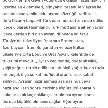
Göktürklerin, ekşiyen yoğurdun ekşiliğini azaltmak için
üzerine su eklemeleri, dünyanın ‘tesadüfen’ ayran ile
tanışmasına vesile oldu. Ayran sözcüğü, tarihte ilk
defa Divan-ı Lugat-it Türk eserinde ‘sütten elde edilen
içecek’ olarak tanımlandı. Türk mutfağına ait en yaygın
içeceklerden biri olan ayran, dünyada en fazla
Türkiye’de tüketiliyor. Yanı sıra Ermenistan,
Azerbaycan, İran, Bulgaristan ve bazı Balkan
ülkeleriyle Orta Doğu ve Orta Asya ülkelerinde de
tüketimi mevcut… Ayran yapımında, doğal nitelikli,
yağlı yoğurt tercih edilirken, bir ölçü yoğurda, en fazla
bir buçuk ölçü su katımı, ‘ideal oran’ olarak kabul
ediliyor. Ayranın hazırlanması aşamasında veya
hazırlandıktan sonra içerisine köpürtücü aparatın
sokularak birkaç dakika çalıştırılması ayranın son
derece köpüklü olmasını sağlar. Eğer ayranı