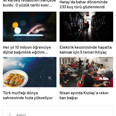
Hatay’da bahar döneminde
buldu: O yüzük tarihi eser
233 kuş türü gözlemlendi
çıktı!
Her yıl 10 milyon öğrenciye
Elektrik kesintisinde hayatta
dijital bağımlılık eğitimi
kalmak için 5 temel ihtiyaç
veriliyor
Türk mutfağı dünya
Nisan ayında Kızılay’a rekor
sahnesinde hızla yükseliyor
kan bağışı