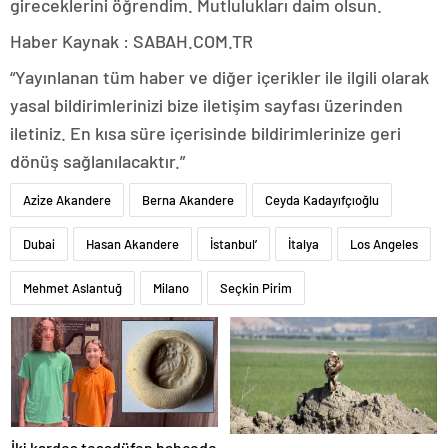
gireceklerini öğrendim. Mutlulukları daim olsun.
Haber Kaynak : SABAH.COM.TR
“Yayınlanan tüm haber ve diğer içerikler ile ilgili olarak
yasal bildirimlerinizi bize iletişim sayfası üzerinden
iletiniz. En kısa süre içerisinde bildirimlerinize geri
dönüş sağlanılacaktır.”
Azize Akandere
Berna Akandere
Ceyda Kadayıfçıoğlu
Dubai
Hasan Akandere
İstanbul’
İtalya
Los Angeles
Mehmet Aslantuğ
Milano
Seçkin Pirim
İki kardeş tesadüfen bahçede