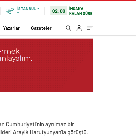
İMSAK'A
İSTANBUL
02:00
KALAN SÜRE
°
Yazarlar
Gazeteler
n Cumhuriyeti'nin ayrılmaz bir
lideri Arayik Harutyunyan'la görüştü.