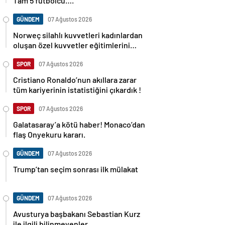
Tam 5 futbolcu….
GÜNDEM
07 Ağustos 2026
Norweç silahlı kuvvetleri kadınlardan
oluşan özel kuvvetler eğitimlerini
başlattı.
SPOR
07 Ağustos 2026
Cristiano Ronaldo’nun akıllara zarar
tüm kariyerinin istatistiğini çıkardık !
SPOR
07 Ağustos 2026
Galatasaray’a kötü haber! Monaco’dan
flaş Onyekuru kararı.
GÜNDEM
07 Ağustos 2026
Trump’tan seçim sonrası ilk mülakat
GÜNDEM
07 Ağustos 2026
Avusturya başbakanı Sebastian Kurz
ile ilgili bilinmeyenler