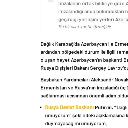
İmzalanan ortak bildiriye göre
imzalandığı anda bulundukları n
geçirdiği yerleşim yerleri Aze
Bu bir alıntı metin örneğidir.
Dağlık Karabağ’da Azerbaycan ile Erme
ardından bölgedeki durum ile ilgili t
oluşan heyet Azerbaycan’ın başkenti B
Rusya Dışişleri Bakanı Sergey Lavrov’d
Başbakan Yardımcıları Aleksandr Nova
Ermenistan ve Rusya’nın imzaladığı üçlü
sağlanması açısından önemli adım oldu
Rusya Devlet Başkanı
Putin’in, “‘Dağ
umuyorum” şeklindeki açıklamasına kat
duymayacağımı umuyorum.