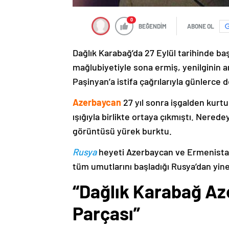
0
BEĞENDİM
ABONE OL
Dağlık Karabağ’da 27 Eylül tarihinde ba
mağlubiyetiyle sona ermiş, yenilginin 
Paşinyan’a istifa çağrılarıyla günlerce 
Azerbaycan
27 yıl sonra işgalden kurtu
ışığıyla birlikte ortaya çıkmıştı. Nere
görüntüsü yürek burktu.
Rusya
heyeti Azerbaycan ve Ermenistan
tüm umutlarını başladığı Rusya’dan yine
“Dağlık Karabağ Az
Parçası”