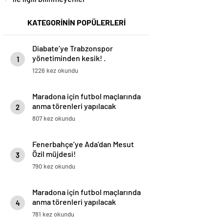
KATEGORİNİN POPÜLERLERİ
Diabate’ye Trabzonspor
yönetiminden kesik! .
1
1226 kez okundu
Maradona için futbol maçlarında
anma törenleri yapılacak
2
807 kez okundu
Fenerbahçe’ye Ada’dan Mesut
Özil müjdesi!
3
790 kez okundu
Maradona için futbol maçlarında
anma törenleri yapılacak
4
781 kez okundu