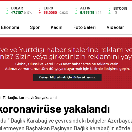
DOLAR
EURO
ALTIN
BITCOIN
47,7107
55,0080
6.585,78
%
0.17%
-0.02%
1,44
Ekonomi
Spor
Kadın
Foto Galeri
Videolar
t Türkoğlu, koronavirüse yakalandı
koronavirüse yakalandı
da “ Dağlık Karabağ ve çevresindeki bölgeler Azerbayca
abul etmeyen Başbakan Paşinyan Dağlık karabağ'ın sözde 