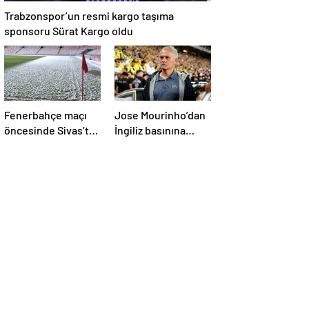
Trabzonspor’un resmi kargo taşıma
sponsoru Sürat Kargo oldu
Fenerbahçe maçı
Jose Mourinho’dan
öncesinde Sivas’ta
İngiliz basınına
zemin karla
Fenerbahçe itirafı!
kaplandı!
‘Bunu yapamam’