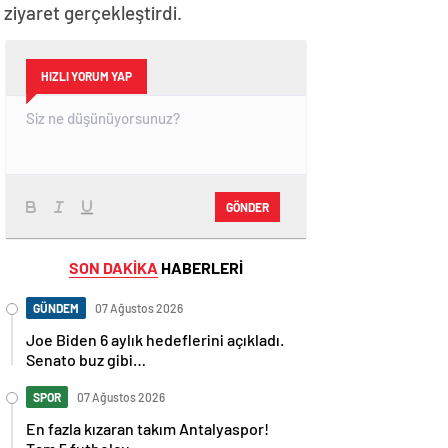
iyaret gerçekleştirdi.
HIZLI YORUM YAP
GÖNDER
SON DAKİKA
HABERLERİ
GÜNDEM
07 Ağustos 2026
Joe Biden 6 aylık hedeflerini açıkladı.
Senato buz gibi…
SPOR
07 Ağustos 2026
En fazla kızaran takım Antalyaspor!