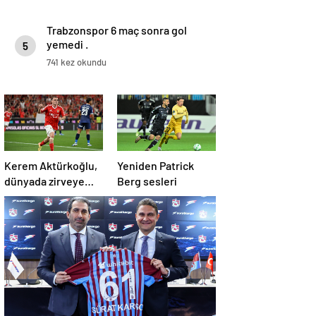
Trabzonspor 6 maç sonra gol
yemedi .
5
741 kez okundu
Kerem Aktürkoğlu,
Yeniden Patrick
dünyada zirveye
Berg sesleri
oturdu: En çok
maça çıkan oyuncu!