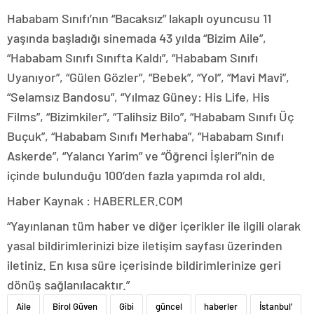
Hababam Sınıfı’nın “Bacaksız” lakaplı oyuncusu 11
yaşında başladığı sinemada 43 yılda “Bizim Aile”,
“Hababam Sınıfı Sınıfta Kaldı”, “Hababam Sınıfı
Uyanıyor”, “Gülen Gözler”, “Bebek”, “Yol”, “Mavi Mavi”,
“Selamsız Bandosu”, “Yılmaz Güney: His Life, His
Films”, “Bizimkiler”, “Talihsiz Bilo”, “Hababam Sınıfı Üç
Buçuk”, “Hababam Sınıfı Merhaba”, “Hababam Sınıfı
Askerde”, “Yalancı Yarim” ve “Öğrenci İşleri”nin de
içinde bulunduğu 100’den fazla yapımda rol aldı.
Haber Kaynak : HABERLER.COM
“Yayınlanan tüm haber ve diğer içerikler ile ilgili olarak
yasal bildirimlerinizi bize iletişim sayfası üzerinden
iletiniz. En kısa süre içerisinde bildirimlerinize geri
dönüş sağlanılacaktır.”
Aile
Birol Güven
Gibi
güncel
haberler
İstanbul’