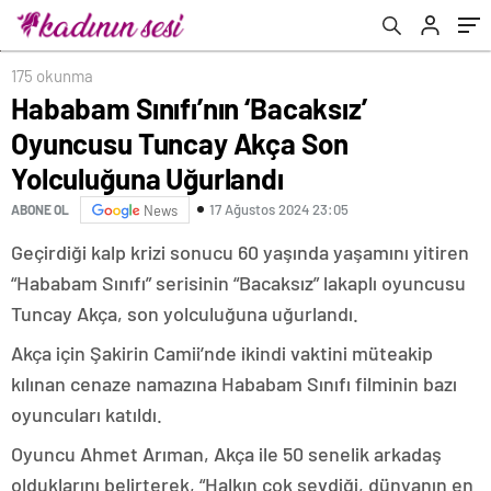
175 okunma
Hababam Sınıfı’nın ‘Bacaksız’
Oyuncusu Tuncay Akça Son
Yolculuğuna Uğurlandı
17 Ağustos 2024 23:05
ABONE OL
News
Geçirdiği kalp krizi sonucu 60 yaşında yaşamını yitiren
“Hababam Sınıfı” serisinin “Bacaksız” lakaplı oyuncusu
Tuncay Akça, son yolculuğuna uğurlandı.
Akça için Şakirin Camii’nde ikindi vaktini müteakip
kılınan cenaze namazına Hababam Sınıfı filminin bazı
oyuncuları katıldı.
Oyuncu Ahmet Arıman, Akça ile 50 senelik arkadaş
olduklarını belirterek, “Halkın çok sevdiği, dünyanın en