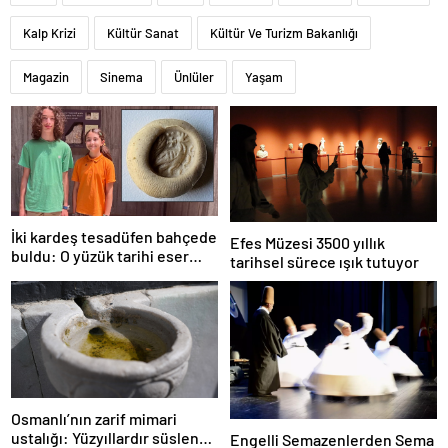
Kalp Krizi
Kültür Sanat
Kültür Ve Turizm Bakanlığı
Magazin
Sinema
Ünlüler
Yaşam
İki kardeş tesadüfen bahçede
Efes Müzesi 3500 yıllık
buldu: O yüzük tarihi eser
tarihsel sürece ışık tutuyor
çıktı!
Osmanlı’nın zarif mimari
ustalığı: Yüzyıllardır süslenen
Engelli Semazenlerden Sema