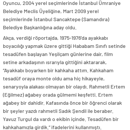
Oyuncu, 2004 yerel seçimlerinde İstanbul Ümraniye
Belediye Meclis Üyeliğine, Mart 2009 yerel
seçimlerinde İstanbul Sancaktepe (Samandıra)
Belediye Başkanlığına aday oldu.
Akça, verdiği röportajda, 1975-1976’da ayakkabı
boyacılığı yapmak üzere gittiği Hababam Sınıfı setinde
tesadüfen başlayan Yeşilçam günlerine dair, film
setine arkadaşının ısrarıyla gittiğini aktararak,
“Ayakkabı boyarken bir kahkaha attım. Kahkaham
tesadüf oraya monte oldu ama hiç hikayeyle,
senaryoyla alakası olmayan bir olaydı. Rahmetli Ertem
(Eğilmez) ağabey orada gülmemi keşfetti. Ertem
ağabey bir dahidir. Kafasında önce bir öğrenci olarak
bir şeyler yazdı rahmetli Sadık Şendil ile beraber.
Yavuz Turgul da vardı o ekibin içinde. Tesadüfen bir
kahkahamızla girdik.” ifadelerini kullanmıştı.