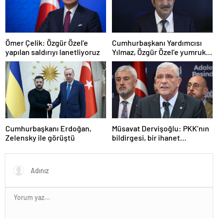
Ömer Çelik: Özgür Özel’e
Cumhurbaşkanı Yardımcısı
yapılan saldırıyı lanetliyoruz
Yılmaz, Özgür Özel’e yumruklu
saldırıyı kınadı
Cumhurbaşkanı Erdoğan,
Müsavat Dervişoğlu: PKK’nın
Zelensky ile görüştü
bildirgesi, bir ihanet
açıklamasıdır