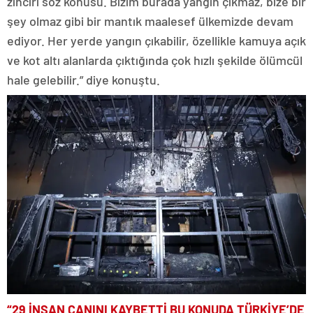
zinciri söz konusu. Bizim burada yangın çıkmaz, bize bir
şey olmaz gibi bir mantık maalesef ülkemizde devam
ediyor. Her yerde yangın çıkabilir, özellikle kamuya açık
ve kot altı alanlarda çıktığında çok hızlı şekilde ölümcül
hale gelebilir.” diye konuştu.
“29 İNSAN CANINI KAYBETTİ BU KONUDA TÜRKİYE’DE