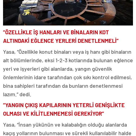
“ÖZELLİKLE İŞ HANLARI VE BİNALARIN KOT
ALTINDAKİ EĞLENCE YERLERİ DENETLENMELİ”
Yasa, “Özellikle konut binaları veya iş hanı gibi binaların
alt bölümlerinde, eksi 1-2-3 kotlarında bulunan eğlence
yeri ve işyerleri gibi alanlarda, yangın güvenlik
önlemlerinin idare tarafından çok sıkı kontrol edilmesi,
bina sahipleri tarafından da bunların denetlenmesi
lazım.” dedi.
“YANGIN ÇIKIŞ KAPILARININ YETERLİ GENİŞLİKTE
OLMASI VE KİLİTLENMEMESİ GEREKİYOR”
Yasa, “İnsan yükünün ve kalabalığın olduğu alanlarda
kaçış yollarının bulunması ve sürekli kullanılabilir halde