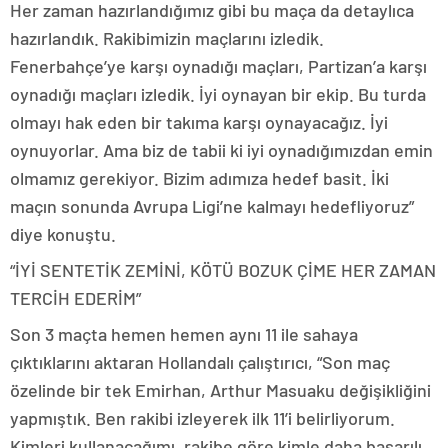
Her zaman hazırlandığımız gibi bu maça da detaylıca
hazırlandık. Rakibimizin maçlarını izledik.
Fenerbahçe’ye karşı oynadığı maçları, Partizan’a karşı
oynadığı maçları izledik. İyi oynayan bir ekip. Bu turda
olmayı hak eden bir takıma karşı oynayacağız. İyi
oynuyorlar. Ama biz de tabii ki iyi oynadığımızdan emin
olmamız gerekiyor. Bizim adımıza hedef basit. İki
maçın sonunda Avrupa Ligi’ne kalmayı hedefliyoruz”
diye konuştu.
“İYİ SENTETİK ZEMİNİ, KÖTÜ BOZUK ÇİME HER ZAMAN
TERCİH EDERİM”
Son 3 maçta hemen hemen aynı 11 ile sahaya
çıktıklarını aktaran Hollandalı çalıştırıcı, “Son maç
özelinde bir tek Emirhan, Arthur Masuaku değişikliğini
yapmıştık. Ben rakibi izleyerek ilk 11’i belirliyorum.
Kimleri kullanacağımı, rakibe göre kimle daha başarılı