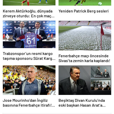
Kerem Aktürkoğlu, dünyada
Yeniden Patrick Berg sesleri
zirveye oturdu: En çok maça
çıkan oyuncu!
Trabzonspor’un resmi kargo
Fenerbahçe maçı öncesinde
taşıma sponsoru Sürat Kargo
Sivas’ta zemin karla kaplandı!
oldu
Jose Mourinho’dan İngiliz
Beşiktaş Divan Kurulu’nda
basınına Fenerbahçe itirafı!
eski başkan Hasan Arat’a
‘Bunu yapamam’
yumruklu saldırı! Toplantı