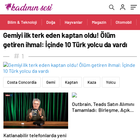
Bilim & Teknoloji
Doğa
Hayvanlar
Magazin
Otomobil
Gemiyi ilk terk eden kaptan oldu! Ölüm
getiren ihmal: İçinde 10 Türk yolcu da vardı
1
Costa Concordia
Gemi
Kaptan
Kaza
Yolcu
Outbrain, Teads Satın Alımını
Tamamladı: Birleşme, Açık
İnternet için Tüm Kanallarda
Sonuç Odaklı Bir Platform
Oluşturuyor
Katlanabilir telefonlarda yeni