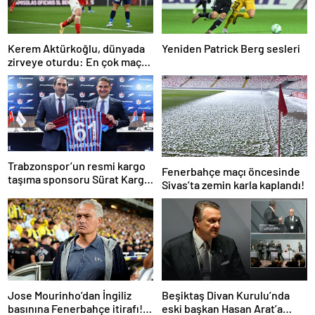
Kerem Aktürkoğlu, dünyada
Yeniden Patrick Berg sesleri
zirveye oturdu: En çok maça
çıkan oyuncu!
Trabzonspor’un resmi kargo
Fenerbahçe maçı öncesinde
taşıma sponsoru Sürat Kargo
Sivas’ta zemin karla kaplandı!
oldu
Jose Mourinho’dan İngiliz
Beşiktaş Divan Kurulu’nda
basınına Fenerbahçe itirafı!
eski başkan Hasan Arat’a