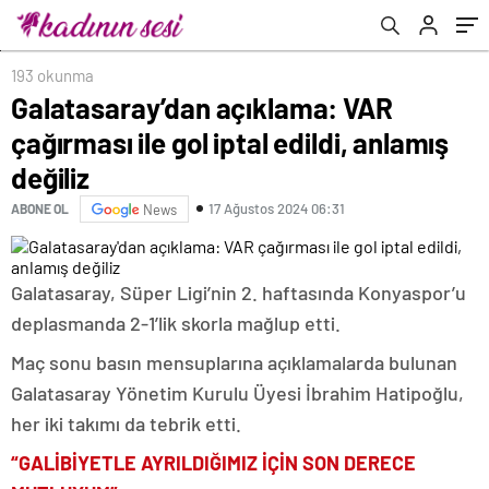
193 okunma
Galatasaray’dan açıklama: VAR
çağırması ile gol iptal edildi, anlamış
değiliz
17 Ağustos 2024 06:31
ABONE OL
News
Galatasaray, Süper Ligi’nin 2. haftasında Konyaspor’u
deplasmanda 2-1’lik skorla mağlup etti.
Maç sonu basın mensuplarına açıklamalarda bulunan
Galatasaray Yönetim Kurulu Üyesi İbrahim Hatipoğlu,
her iki takımı da tebrik etti.
“GALİBİYETLE AYRILDIĞIMIZ İÇİN SON DERECE