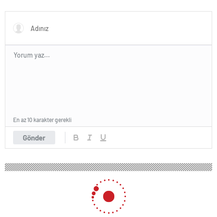
‘Bunu yapamam’
yumruklu saldırı! Toplantı
ertelendi
En az 10 karakter gerekli
Gönder