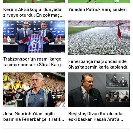
Kerem Aktürkoğlu, dünyada
Yeniden Patrick Berg sesleri
zirveye oturdu: En çok maça
çıkan oyuncu!
Trabzonspor’un resmi kargo
Fenerbahçe maçı öncesinde
taşıma sponsoru Sürat Kargo
Sivas’ta zemin karla kaplandı!
oldu
Jose Mourinho’dan İngiliz
Beşiktaş Divan Kurulu’nda
basınına Fenerbahçe itirafı!
eski başkan Hasan Arat’a
‘Bunu yapamam’
yumruklu saldırı! Toplantı
ertelendi