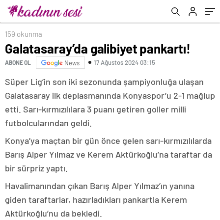
159 okunma
Galatasaray’da galibiyet pankartı!
17 Ağustos 2024 03:15
ABONE OL
News
Süper Lig’in son iki sezonunda şampiyonluğa ulaşan
Galatasaray ilk deplasmanında Konyaspor’u 2-1 mağlup
etti. Sarı-kırmızılılara 3 puanı getiren goller milli
futbolcularından geldi.
Konya’ya maçtan bir gün önce gelen sarı-kırmızılılarda
Barış Alper Yılmaz ve Kerem Aktürkoğlu’na taraftar da
bir sürpriz yaptı.
Havalimanından çıkan Barış Alper Yılmaz’ın yanına
giden taraftarlar, hazırladıkları pankartla Kerem
Aktürkoğlu’nu da bekledi.