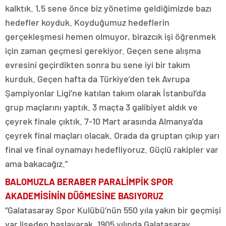
kalktık. 1,5 sene önce biz yönetime geldiğimizde bazı
hedefler koyduk. Koyduğumuz hedeflerin
gerçekleşmesi hemen olmuyor, birazcık işi öğrenmek
için zaman geçmesi gerekiyor. Geçen sene alışma
evresini geçirdikten sonra bu sene iyi bir takım
kurduk. Geçen hafta da Türkiye’den tek Avrupa
Şampiyonlar Ligi’ne katılan takım olarak İstanbul’da
grup maçlarını yaptık. 3 maçta 3 galibiyet aldık ve
çeyrek finale çıktık. 7-10 Mart arasında Almanya’da
çeyrek final maçları olacak. Orada da gruptan çıkıp yarı
final ve final oynamayı hedefliyoruz. Güçlü rakipler var
ama bakacağız.”
BALOMUZLA BERABER PARALİMPİK SPOR
AKADEMİSİNİN DÜĞMESİNE BASIYORUZ
“Galatasaray Spor Kulübü’nün 550 yıla yakın bir geçmişi
var liseden başlayarak. 1905 yılında Galatasaray