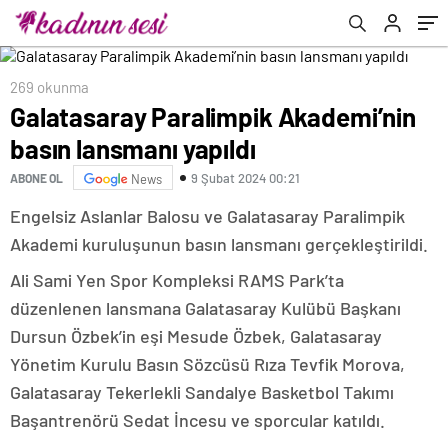
sözleşme detayları
269 okunma
Galatasaray Paralimpik Akademi’nin
basın lansmanı yapıldı
9 Şubat 2024 00:21
ABONE OL
News
Engelsiz Aslanlar Balosu ve Galatasaray Paralimpik
Akademi kuruluşunun basın lansmanı gerçekleştirildi.
Ali Sami Yen Spor Kompleksi RAMS Park’ta
düzenlenen lansmana Galatasaray Kulübü Başkanı
Dursun Özbek’in eşi Mesude Özbek, Galatasaray
Yönetim Kurulu Basın Sözcüsü Rıza Tevfik Morova,
Galatasaray Tekerlekli Sandalye Basketbol Takımı
Başantrenörü Sedat İncesu ve sporcular katıldı.