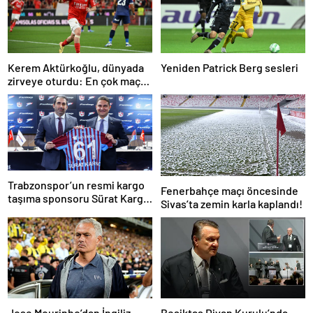
Kerem Aktürkoğlu, dünyada
Yeniden Patrick Berg sesleri
zirveye oturdu: En çok maça
çıkan oyuncu!
Trabzonspor’un resmi kargo
Fenerbahçe maçı öncesinde
taşıma sponsoru Sürat Kargo
Sivas’ta zemin karla kaplandı!
oldu
Jose Mourinho’dan İngiliz
Beşiktaş Divan Kurulu’nda