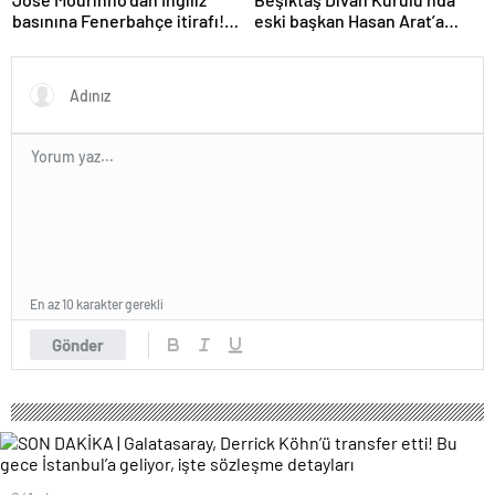
basınına Fenerbahçe itirafı!
eski başkan Hasan Arat’a
‘Bunu yapamam’
yumruklu saldırı! Toplantı
ertelendi
En az 10 karakter gerekli
Gönder