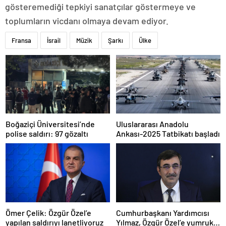
gösteremediği tepkiyi sanatçılar göstermeye ve
toplumların vicdanı olmaya devam ediyor.
Fransa
İsrail
Müzik
Şarkı
Ülke
Boğaziçi Üniversitesi’nde
Uluslararası Anadolu
polise saldırı: 97 gözaltı
Ankası-2025 Tatbikatı başladı
Ömer Çelik: Özgür Özel’e
Cumhurbaşkanı Yardımcısı
yapılan saldırıyı lanetliyoruz
Yılmaz, Özgür Özel’e yumruklu