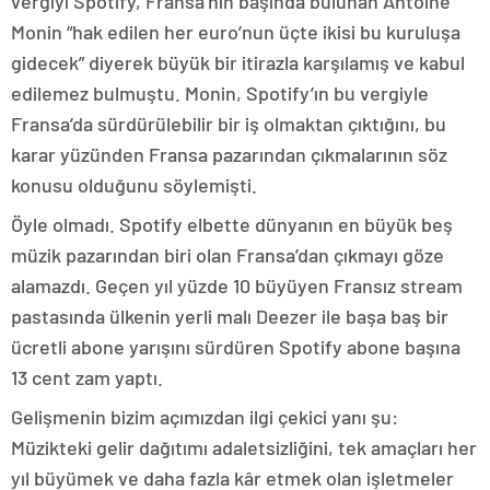
vergiyi Spotify, Fransa’nın başında bulunan Antoine
Monin “hak edilen her euro’nun üçte ikisi bu kuruluşa
gidecek” diyerek büyük bir itirazla karşılamış ve kabul
edilemez bulmuştu. Monin, Spotify’ın bu vergiyle
Fransa’da sürdürülebilir bir iş olmaktan çıktığını, bu
karar yüzünden Fransa pazarından çıkmalarının söz
konusu olduğunu söylemişti.
Öyle olmadı. Spotify elbette dünyanın en büyük beş
müzik pazarından biri olan Fransa’dan çıkmayı göze
alamazdı. Geçen yıl yüzde 10 büyüyen Fransız stream
pastasında ülkenin yerli malı Deezer ile başa baş bir
ücretli abone yarışını sürdüren Spotify abone başına
13 cent zam yaptı.
Gelişmenin bizim açımızdan ilgi çekici yanı şu:
Müzikteki gelir dağıtımı adaletsizliğini, tek amaçları her
yıl büyümek ve daha fazla kâr etmek olan işletmeler