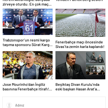
zirveye oturdu: En çok maça
çıkan oyuncu!
Trabzonspor’un resmi kargo
Fenerbahçe maçı öncesinde
taşıma sponsoru Sürat Kargo
Sivas’ta zemin karla kaplandı!
oldu
Jose Mourinho’dan İngiliz
Beşiktaş Divan Kurulu’nda
basınına Fenerbahçe itirafı!
eski başkan Hasan Arat’a
‘Bunu yapamam’
yumruklu saldırı! Toplantı
ertelendi