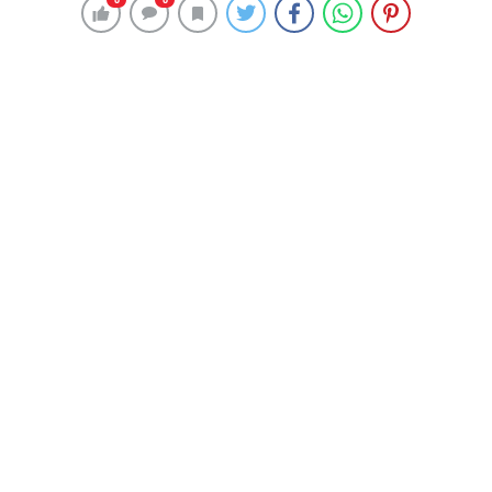
238 okunma
Günün En Çok Oynanan Maçları
8 Ocak 2024 00:03
ABONE OL
News
Galatasaray – Konyaspor: Maç Sonucu 1
Misli’de ’’Süper Oran’’ bülteninde yer alan ve “Canlı
Sohbet” seçeneği bulunan günün öne çıkan
maçlarından Galatasaray – Konyaspor mücadelesini
kuponuna ekleyen Misli üyelerinin %30’u karşılaşmada
Galatasaray’ın galip geleceğini düşünüyor.
Misli Yorumcusu Cengiz İzmitli’nin Tercihi: İlk
Yarı/Maç Sonucu: 1/1