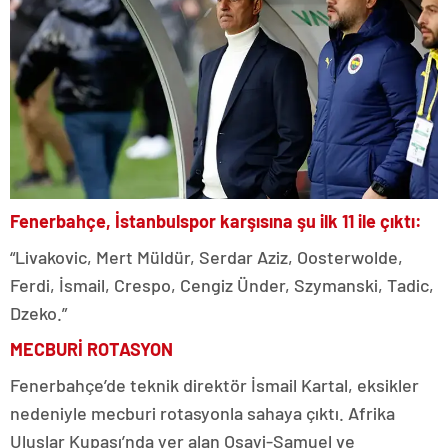
Fenerbahçe, İstanbulspor karşısına şu ilk 11 ile çıktı:
“Livakovic, Mert Müldür, Serdar Aziz, Oosterwolde,
Ferdi, İsmail, Crespo, Cengiz Ünder, Szymanski, Tadic,
Dzeko.”
MECBURİ ROTASYON
Fenerbahçe’de teknik direktör İsmail Kartal, eksikler
nedeniyle mecburi rotasyonla sahaya çıktı. Afrika
Uluslar Kupası’nda yer alan Osayi-Samuel ve