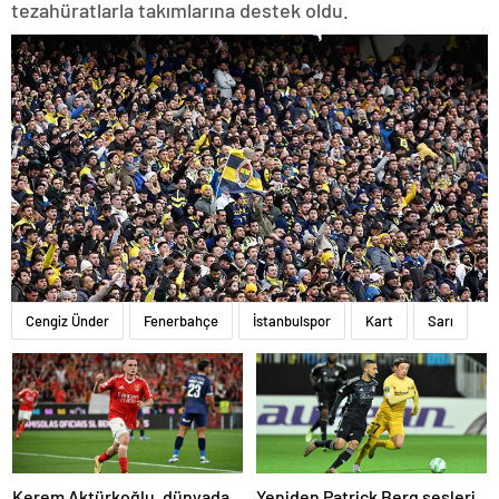
tezahüratlarla takımlarına destek oldu.
Cengiz Ünder
Fenerbahçe
İstanbulspor
Kart
Sarı
Kerem Aktürkoğlu, dünyada
Yeniden Patrick Berg sesleri