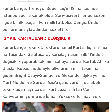
Fenerbahçe, Trendyol Süper Lig’in 19. haftasında
İstanbulspor’a konuk oldu. Sarı-lacivertliler bu sezon
ligde bir ilki başarırken milli futbolcu Cengiz Ünder
performansıyla adından söz ettirdi.
İSMAİL KARTAL’DAN 3 DEĞİŞİKLİK
Fenerbahçe Teknik Direktörü İsmail Kartal, ligin 18’inci
haftasındaki Galatasaray karşılaşmasının ilk 11’inde 3
değişiklik yaparak takımını sahaya sürdü. Kartal, Afrika
Uluslar Kupası nedeniyle ülkelerinin milli takımına
giden Bright Osayi-Samuel ve Alexander Djiku yerine
Mert Müldür ve Serdar Aziz’e şans verdi. Tecrübeli
teknik adam ayrıca sarı kart cezalısı İrfan Can
Kahveci’nin yerine ise İsmail Yüksek’e formayı verdi.