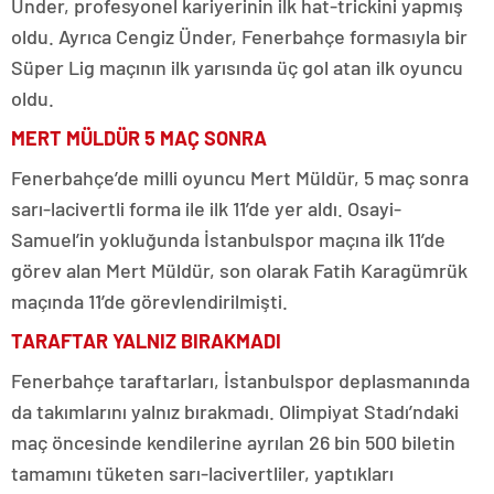
Ünder, profesyonel kariyerinin ilk hat-trickini yapmış
oldu. Ayrıca Cengiz Ünder, Fenerbahçe formasıyla bir
Süper Lig maçının ilk yarısında üç gol atan ilk oyuncu
oldu.
MERT MÜLDÜR 5 MAÇ SONRA
Fenerbahçe’de milli oyuncu Mert Müldür, 5 maç sonra
sarı-lacivertli forma ile ilk 11’de yer aldı. Osayi-
Samuel’in yokluğunda İstanbulspor maçına ilk 11’de
görev alan Mert Müldür, son olarak Fatih Karagümrük
maçında 11’de görevlendirilmişti.
TARAFTAR YALNIZ BIRAKMADI
Fenerbahçe taraftarları, İstanbulspor deplasmanında
da takımlarını yalnız bırakmadı. Olimpiyat Stadı’ndaki
maç öncesinde kendilerine ayrılan 26 bin 500 biletin
tamamını tüketen sarı-lacivertliler, yaptıkları