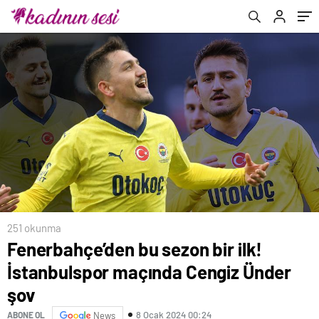
251 okunma
Fenerbahçe’den bu sezon bir ilk!
İstanbulspor maçında Cengiz Ünder
şov
8 Ocak 2024 00:24
ABONE OL
News