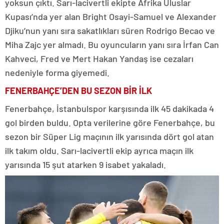
yoksun çıktı. Sarı-lacivertli ekipte Afrika Uluslar
Kupası’nda yer alan Bright Osayi-Samuel ve Alexander
Djiku’nun yanı sıra sakatlıkları süren Rodrigo Becao ve
Miha Zajc yer almadı. Bu oyuncuların yanı sıra İrfan Can
Kahveci, Fred ve Mert Hakan Yandaş ise cezaları
nedeniyle forma giyemedi.
FENERBAHÇE’DEN BU SEZON BİR İLK
Fenerbahçe, İstanbulspor karşısında ilk 45 dakikada 4
gol birden buldu. Opta verilerine göre Fenerbahçe, bu
sezon bir Süper Lig maçının ilk yarısında dört gol atan
ilk takım oldu. Sarı-lacivertli ekip ayrıca maçın ilk
yarısında 15 şut atarken 9 isabet yakaladı.