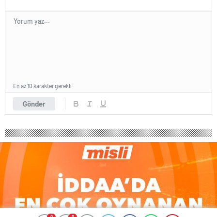
En az 10 karakter gerekli
Gönder
0
0
0
0