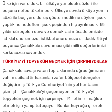
Ülke için var olduk, bir ülküye yar olduk sözleri ile
boşuna nefes tüketmedik. Ülkeye sevda ülküye yemin
sözü ile boş yere duruş göstermedik ne söylemişsek
yaptık ne hedeflemişsek peşinden hiç ayrılmadık. 55
yıldır süregelen dava ve demokrasi mücadelemizde
istiklal onurumuzu, istikbal onurumuzu sırtladık. 55 yıl
boyunca Çanakkale savunması gibi milli değerlerimizi
korkusuzca savunduk.
TÜRKİYE’Yİ TOPYEKÜN GEÇMEK İÇİN ÇIRPINIYORLAR
Çanakkale savaşı vatan topraklarında uğradığımız en
vahim suikasttir kazanılan zafer bölgesel dengeleri
değiştirmiş Türkiye Cumhuriyeti’nin yol haritasını
çizmiştir. Çanakkale’yi geçemeyenler Türkiye’yi
topyekün geçmek için çırpınıyor. Milletimizi mağlup
etmek için yanıp tutuşuyor. Bunlar kuyruğa girerek