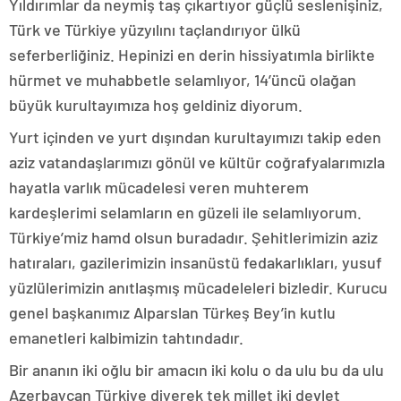
Yıldırımlar da neymiş taş çıkartıyor güçlü seslenişiniz,
Türk ve Türkiye yüzyılını taçlandırıyor ülkü
seferberliğiniz. Hepinizi en derin hissiyatımla birlikte
hürmet ve muhabbetle selamlıyor, 14’üncü olağan
büyük kurultayımıza hoş geldiniz diyorum.
Yurt içinden ve yurt dışından kurultayımızı takip eden
aziz vatandaşlarımızı gönül ve kültür coğrafyalarımızla
hayatla varlık mücadelesi veren muhterem
kardeşlerimi selamların en güzeli ile selamlıyorum.
Türkiye’miz hamd olsun buradadır. Şehitlerimizin aziz
hatıraları, gazilerimizin insanüstü fedakarlıkları, yusuf
yüzlülerimizin anıtlaşmış mücadeleleri bizledir. Kurucu
genel başkanımız Alparslan Türkeş Bey’in kutlu
emanetleri kalbimizin tahtındadır.
Bir ananın iki oğlu bir amacın iki kolu o da ulu bu da ulu
Azerbaycan Türkiye diyerek tek millet iki devlet