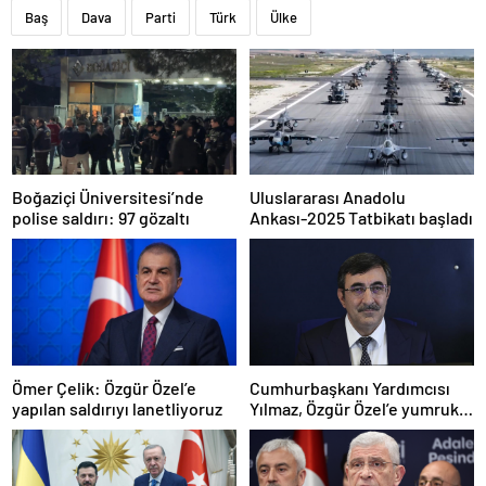
Baş
Dava
Parti
Türk
Ülke
Boğaziçi Üniversitesi’nde
Uluslararası Anadolu
polise saldırı: 97 gözaltı
Ankası-2025 Tatbikatı başladı
Ömer Çelik: Özgür Özel’e
Cumhurbaşkanı Yardımcısı
yapılan saldırıyı lanetliyoruz
Yılmaz, Özgür Özel’e yumruklu
saldırıyı kınadı