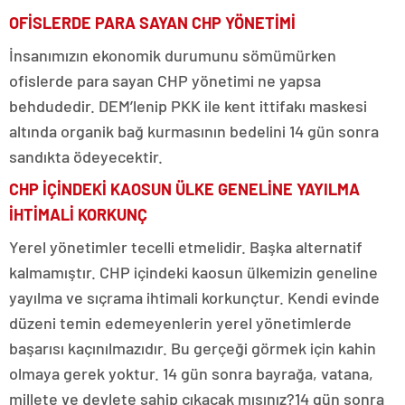
OFİSLERDE PARA SAYAN CHP YÖNETİMİ
İnsanımızın ekonomik durumunu sömümürken
ofislerde para sayan CHP yönetimi ne yapsa
behdudedir. DEM’lenip PKK ile kent ittifakı maskesi
altında organik bağ kurmasının bedelini 14 gün sonra
sandıkta ödeyecektir.
CHP İÇİNDEKİ KAOSUN ÜLKE GENELİNE YAYILMA
İHTİMALİ KORKUNÇ
Yerel yönetimler tecelli etmelidir. Başka alternatif
kalmamıştır. CHP içindeki kaosun ülkemizin geneline
yayılma ve sıçrama ihtimali korkunçtur. Kendi evinde
düzeni temin edemeyenlerin yerel yönetimlerde
başarısı kaçınılmazıdır. Bu gerçeği görmek için kahin
olmaya gerek yoktur. 14 gün sonra bayrağa, vatana,
millete ve devlete sahip çıkacak mısınız?14 gün sonra