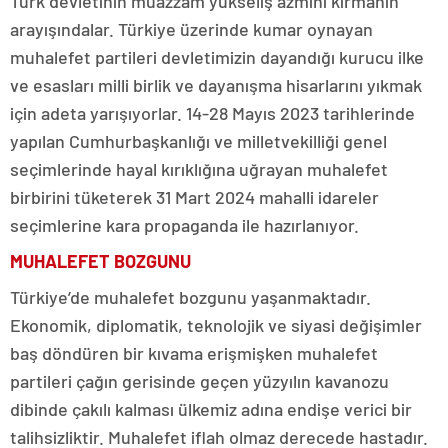
Türk devletinin muazzam yükseliş azmini kırmanın
arayışındalar. Türkiye üzerinde kumar oynayan
muhalefet partileri devletimizin dayandığı kurucu ilke
ve esasları milli birlik ve dayanışma hisarlarını yıkmak
için adeta yarışıyorlar. 14-28 Mayıs 2023 tarihlerinde
yapılan Cumhurbaşkanlığı ve milletvekilliği genel
seçimlerinde hayal kırıklığına uğrayan muhalefet
birbirini tüketerek 31 Mart 2024 mahalli idareler
seçimlerine kara propaganda ile hazırlanıyor.
MUHALEFET BOZGUNU
Türkiye’de muhalefet bozgunu yaşanmaktadır.
Ekonomik, diplomatik, teknolojik ve siyasi değişimler
baş döndüren bir kıvama erişmişken muhalefet
partileri çağın gerisinde geçen yüzyılın kavanozu
dibinde çakılı kalması ülkemiz adına endişe verici bir
talihsizliktir. Muhalefet iflah olmaz derecede hastadır.