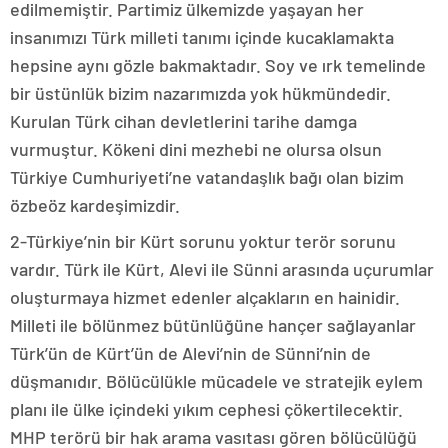
edilmemiştir. Partimiz ülkemizde yaşayan her
insanımızı Türk milleti tanımı içinde kucaklamakta
hepsine aynı gözle bakmaktadır. Soy ve ırk temelinde
bir üstünlük bizim nazarımızda yok hükmündedir.
Kurulan Türk cihan devletlerini tarihe damga
vurmuştur. Kökeni dini mezhebi ne olursa olsun
Türkiye Cumhuriyeti’ne vatandaşlık bağı olan bizim
özbeöz kardeşimizdir.
2-Türkiye’nin bir Kürt sorunu yoktur terör sorunu
vardır. Türk ile Kürt, Alevi ile Sünni arasında uçurumlar
oluşturmaya hizmet edenler alçakların en hainidir.
Milleti ile bölünmez bütünlüğüne hançer sağlayanlar
Türk’ün de Kürt’ün de Alevi’nin de Sünni’nin de
düşmanıdır. Bölücülükle mücadele ve stratejik eylem
planı ile ülke içindeki yıkım cephesi çökertilecektir.
MHP terörü bir hak arama vasıtası gören bölücülüğü