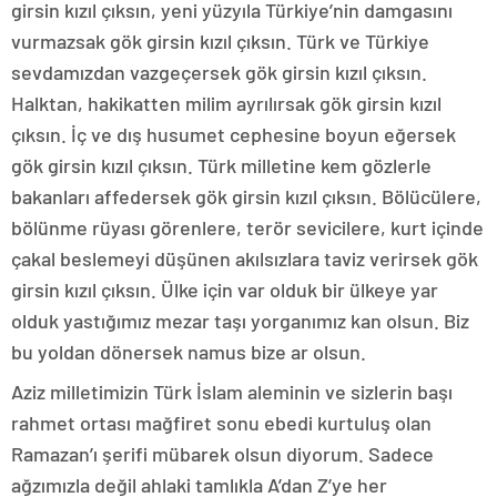
girsin kızıl çıksın, yeni yüzyıla Türkiye’nin damgasını
vurmazsak gök girsin kızıl çıksın. Türk ve Türkiye
sevdamızdan vazgeçersek gök girsin kızıl çıksın.
Halktan, hakikatten milim ayrılırsak gök girsin kızıl
çıksın. İç ve dış husumet cephesine boyun eğersek
gök girsin kızıl çıksın. Türk milletine kem gözlerle
bakanları affedersek gök girsin kızıl çıksın. Bölücülere,
bölünme rüyası görenlere, terör sevicilere, kurt içinde
çakal beslemeyi düşünen akılsızlara taviz verirsek gök
girsin kızıl çıksın. Ülke için var olduk bir ülkeye yar
olduk yastığımız mezar taşı yorganımız kan olsun. Biz
bu yoldan dönersek namus bize ar olsun.
Aziz milletimizin Türk İslam aleminin ve sizlerin başı
rahmet ortası mağfiret sonu ebedi kurtuluş olan
Ramazan’ı şerifi mübarek olsun diyorum. Sadece
ağzımızla değil ahlaki tamlıkla A’dan Z’ye her