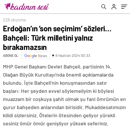
228 okunma
Erdoğan’ın ‘son seçimim’ sözleri…
Bahçeli: Türk milletini yalnız
bırakamazsın
8 Haziran 2024 00:33
ABONE OL
News
MHP Genel Başkanı Devlet Bahçeli, partisinin 14.
Olağan Büyük Kurultayı’nda önemli açıklamalarda
bulundu. İşte Bahçeli’nin konuşmasından satır
başları: Her şeyden evvel söylemeliyim ki böylesi
muazzam bir coşkuya şahit olmak şu fani ömrümün en
gurur bahşeden anlarından birisidir. Mukaddesatımızın
kilidi sizlersiniz. Ötelerin ötesinden geliyor yürekli
sesiniz ömür ömür genişliyor yüksek seferiniz.