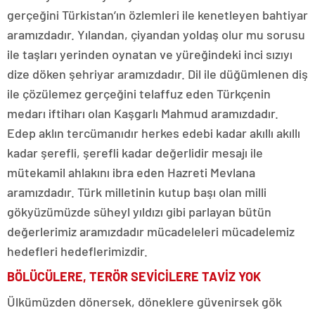
gerçeğini Türkistan’ın özlemleri ile kenetleyen bahtiyar
aramızdadır. Yılandan, çiyandan yoldaş olur mu sorusu
ile taşları yerinden oynatan ve yüreğindeki inci sızıyı
dize döken şehriyar aramızdadır. Dil ile düğümlenen diş
ile çözülemez gerçeğini telaffuz eden Türkçenin
medarı iftiharı olan Kaşgarlı Mahmud aramızdadır.
Edep aklın tercümanıdır herkes edebi kadar akıllı akıllı
kadar şerefli, şerefli kadar değerlidir mesajı ile
mütekamil ahlakını ibra eden Hazreti Mevlana
aramızdadır. Türk milletinin kutup başı olan milli
gökyüzümüzde süheyl yıldızı gibi parlayan bütün
değerlerimiz aramızdadır mücadeleleri mücadelemiz
hedefleri hedeflerimizdir.
BÖLÜCÜLERE, TERÖR SEVİCİLERE TAVİZ YOK
Ülkümüzden dönersek, döneklere güvenirsek gök