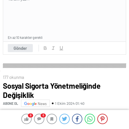
En az 10 karakter gerekli
Gönder
177 okunma
Sosyal Sigorta Yönetmeliğinde
Değişiklik
1 Ekim 2024 01:40
ABONE OL
News
(ANKARA) –
Resmi Gazete’de yayımlanan Sosyal
0
0
0
0
Sigorta İşlemleri Yönetmeliği’nde değişiklik