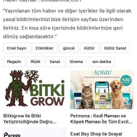
“Yayınlanan tüm haber ve diğer içerikler ile ilgili olarak
yasal bildirimlerinizi bize iletişim sayfası üzerinden
iletiniz. En kısa süre içerisinde bildirimlerinize geri
dönüş sağlanılacaktır.”
Emel Sayın
Etkinlikler
güncel
Kültür
Kültür Sanat
Magazin
Müzik
Sanat
Sinema
son dakika
Bitkigrow ile Bitki
Petmona : Kedi Maması ve
Yetiştiriciliğinde Doğru
Köpek Maması İle Tüm Evcil
Ekipman ve Ürün Seçimi
Hayvan Ürünleri
Esat Bey Shop ile Sosyal