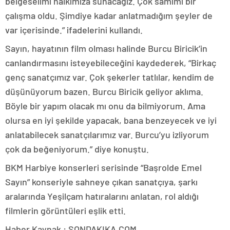
belgeselimi halkımıza sunacağız. Çok samimi bir
çalışma oldu. Şimdiye kadar anlatmadığım şeyler de
var içerisinde.” ifadelerini kullandı.
Sayın, hayatının film olması halinde Burcu Biricik’in
canlandırmasını isteyebileceğini kaydederek, “Birkaç
genç sanatçımız var. Çok şekerler tatlılar, kendim de
düşünüyorum bazen. Burcu Biricik geliyor aklıma.
Böyle bir yapım olacak mı onu da bilmiyorum. Ama
olursa en iyi şekilde yapacak, bana benzeyecek ve iyi
anlatabilecek sanatçılarımız var. Burcu’yu izliyorum
çok da beğeniyorum.” diye konuştu.
BKM Harbiye konserleri serisinde “Başrolde Emel
Sayın” konseriyle sahneye çıkan sanatçıya, şarkı
aralarında Yeşilçam hatıralarını anlatan, rol aldığı
filmlerin görüntüleri eşlik etti.
Haber Kaynak : SONDAKIKA.COM