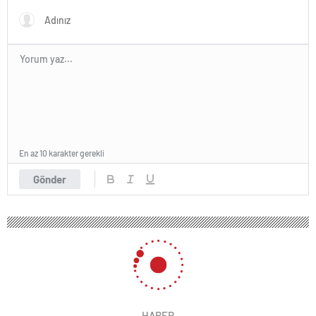
En az 10 karakter gerekli
Gönder
128 okunma
FETÖ operasyonunda itirafçılar 133
isim verdi
16 Ekim 2024 15:41
ABONE OL
News