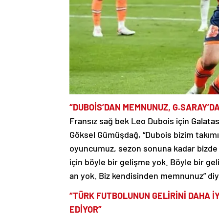
“DUBOİS’DAN MEMNUNUZ, G.SARAY’D
Fransız sağ bek Leo Dubois için Galatas
Göksel Gümüşdağ, “Dubois bizim takımım
oyuncumuz, sezon sonuna kadar bizde 
için böyle bir gelişme yok. Böyle bir ge
an yok. Biz kendisinden memnunuz” di
“TÜRK FUTBOLUNUN GELİRİNİ DAHA İ
EDİYOR”
Dün gerçekleştirilen Kulüpler Birliği Va