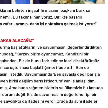
aklarını belirten inşaat firmasının başkanı Darkhan
önemli. Bu takıma inanıyoruz. Birlikte başarılı
la zafer kazanıp, daha iyi noktalara gelmek istiyoruz”
KARAR ALACAĞIZ”
şturma başlattıklarını ve savunmasını değerlendirdikten
ümüşdağ, “Karzev bizim oyuncumuz. Kendisini bir
bından. Biz de bunu fark edince idari direktörümüz
in soruşturması başlattığımızı ifade etti. Ben de
sını istedik. Savunmasında ‘Ben savaşla değil barışla
eyen birisi değilim barış istiyorum’ yanlış anlaşıldım,
ırmış. Ama buna rağmen bizlerin ve ülkemizin bu konuda
bir durum değil. Biz de savunmasını değerlendirip, bir
 savcılıkta da ifadesini verdi. Orada da aynı ifadeleri