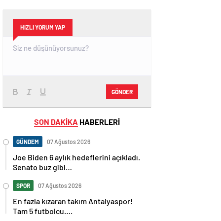
HIZLI YORUM YAP
GÖNDER
SON DAKİKA
HABERLERİ
GÜNDEM
07 Ağustos 2026
Joe Biden 6 aylık hedeflerini açıkladı.
Senato buz gibi…
SPOR
07 Ağustos 2026
En fazla kızaran takım Antalyaspor!
Tam 5 futbolcu….