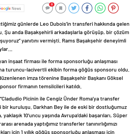
News
iğimiz günlerde Leo Dubois’in transferi hakkında gelen
. Şu anda Başakşehirli arkadaşlarla görüşüp, bir çözüm
uşuyoruz” yanıtını vermişti. Rams Başakşehir deneyimli
aylar…
lyan inşaat firması ile forma sponsorluğu anlaşması
ğına turuncu-lacivertli ekibin forma göğüs sponsoru oldu.
düzenlenen imza törenine Başakşehir Başkanı Göksel
nsor firmanın temsilcileri katıldı.
Cladudio Picinin ile Cengiz Ünder Roma’ya transfer
i bir kuruluşu. Darkhan Bey ile de eski bir dostluğumuz
a, yaklaşık 10’uncu yaşında Avrupa’daki başarıları, Süper
rarası arenada yaptığımız transferler tanınırlığımızı
ukları için 1 yıllık göğüs sponsorluğu anlaşması için