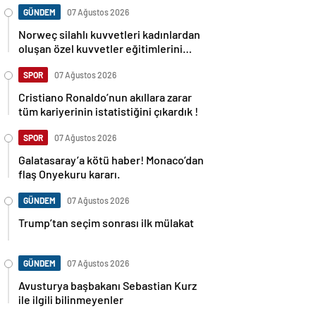
GÜNDEM
07 Ağustos 2026
Norweç silahlı kuvvetleri kadınlardan
oluşan özel kuvvetler eğitimlerini
başlattı.
SPOR
07 Ağustos 2026
Cristiano Ronaldo’nun akıllara zarar
tüm kariyerinin istatistiğini çıkardık !
SPOR
07 Ağustos 2026
Galatasaray’a kötü haber! Monaco’dan
flaş Onyekuru kararı.
GÜNDEM
07 Ağustos 2026
Trump’tan seçim sonrası ilk mülakat
GÜNDEM
07 Ağustos 2026
Avusturya başbakanı Sebastian Kurz
ile ilgili bilinmeyenler