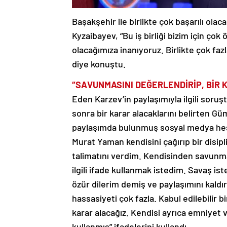
Başakşehir ile birlikte çok başarılı olac
Kyzaibayev, “Bu iş birliği bizim için çok 
olacağımıza inanıyoruz. Birlikte çok faz
diye konuştu.
“SAVUNMASINI DEĞERLENDİRİP, BİR 
Eden Karzev’in paylaşımıyla ilgili soru
sonra bir karar alacaklarını belirten G
paylaşımda bulunmuş sosyal medya hesa
Murat Yaman kendisini çağırıp bir disipl
talimatını verdim. Kendisinden savunma
ilgili ifade kullanmak istedim. Savaş ist
özür dilerim demiş ve paylaşımını kald
hassasiyeti çok fazla. Kabul edilebilir 
karar alacağız. Kendisi ayrıca emniyet ve
kullanmış” ifadelerini kullandı.