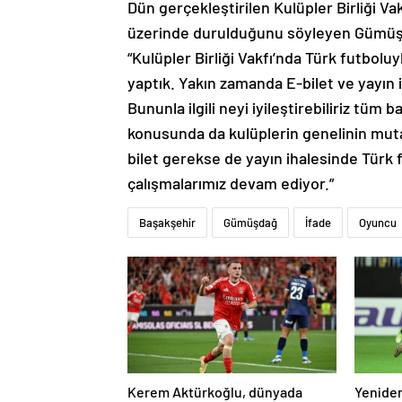
üzerinde durulduğunu söyleyen Gümüşda
“Kulüpler Birliği Vakfı’nda Türk futboluyla
yaptık. Yakın zamanda E-bilet ve yayın i
Bununla ilgili neyi iyileştirebiliriz tü
konusunda da kulüplerin genelinin mut
bilet gerekse de yayın ihalesinde Türk f
çalışmalarımız devam ediyor.”
Başakşehir
Gümüşdağ
İfade
Oyuncu
Kerem Aktürkoğlu, dünyada
Yeniden
zirveye oturdu: En çok maça