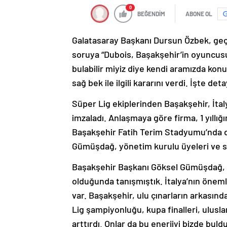
BEĞENDİM
ABONE OL
Galatasaray Başkanı Dursun Özbek, geçt
soruya “Dubois, Başakşehir’in oyuncusu
bulabilir miyiz diye kendi aramızda kon
sağ bek ile ilgili kararını verdi. İşte det
Süper Lig ekiplerinden Başakşehir, İta
imzaladı. Anlaşmaya göre firma, 1 yıllı
Başakşehir Fatih Terim Stadyumu’nda 
Gümüşdağ, yönetim kurulu üyeleri ve spo
Başakşehir Başkanı Göksel Gümüşdağ, “
olduğunda tanışmıştık. İtalya’nın öneml
var. Başakşehir, ulu çınarların arkasınd
Lig şampiyonluğu, kupa finalleri, ulusla
arttırdı. Onlar da bu enerjiyi bizde buld