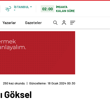
İMSAK'A
İSTANBUL
02:00
KALAN SÜRE
°
Yazarlar
Gazeteler
 duyurdu
ı Göksel