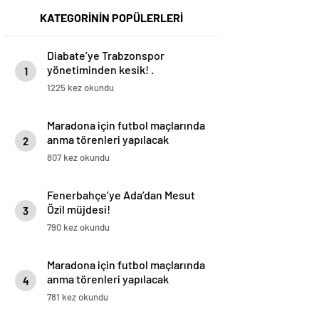
KATEGORİNİN POPÜLERLERİ
Diabate’ye Trabzonspor
yönetiminden kesik! .
1
1225 kez okundu
Maradona için futbol maçlarında
anma törenleri yapılacak
2
807 kez okundu
Fenerbahçe’ye Ada’dan Mesut
Özil müjdesi!
3
790 kez okundu
Maradona için futbol maçlarında
anma törenleri yapılacak
4
781 kez okundu