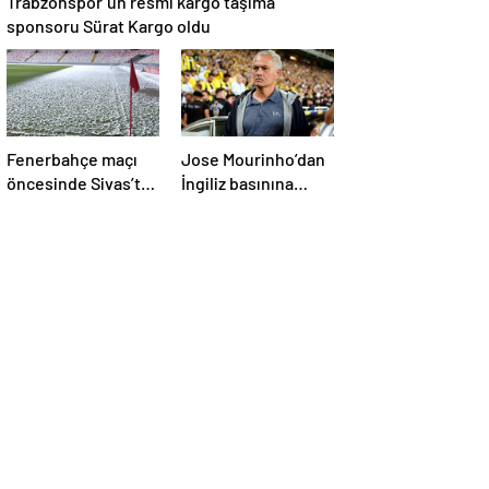
sponsoru Sürat Kargo oldu
Fenerbahçe maçı
Jose Mourinho’dan
öncesinde Sivas’ta
İngiliz basınına
zemin karla
Fenerbahçe itirafı!
kaplandı!
‘Bunu yapamam’