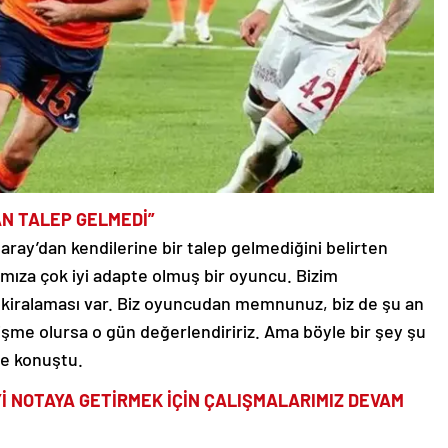
AN TALEP GELMEDİ”
aray’dan kendilerine bir talep gelmediğini belirten
ıza çok iyi adapte olmuş bir oyuncu. Bizim
kiralaması var. Biz oyuncudan memnunuz, biz de şu an
lişme olursa o gün değerlendiririz. Ama böyle bir şey şu
ye konuştu.
Yİ NOTAYA GETİRMEK İÇİN ÇALIŞMALARIMIZ DEVAM
kfı toplantısında, Türk futbolunun genel sorunları