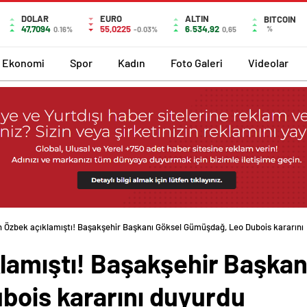
DOLAR
EURO
ALTIN
BITCOIN
47,7094
55,0225
6.534,92
%
0.16%
-0.03%
0,65
Ekonomi
Spor
Kadın
Foto Galeri
Videolar
 Özbek açıklamıştı! Başakşehir Başkanı Göksel Gümüşdağ, Leo Dubois kararını
lamıştı! Başakşehir Başkan
ois kararını duyurdu