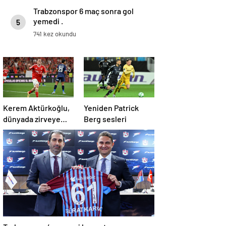
Trabzonspor 6 maç sonra gol
yemedi .
5
741 kez okundu
Kerem Aktürkoğlu,
Yeniden Patrick
dünyada zirveye
Berg sesleri
oturdu: En çok
maça çıkan oyuncu!
Trabzonspor’un resmi kargo taşıma