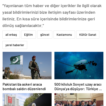
“Yayınlanan tüm haber ve diğer içerikler ile ilgili olarak
yasal bildirimlerinizi bize iletişim sayfası üzerinden
iletiniz. En kısa süre içerisinde bildirimlerinize geri
dönüş sağlanılacaktır.”
ali erbaş
Eğitim
güncel
Kastamonu
Kültür Sanat
yerel haberler
Pakistan’da askeri araca
500 kiloluk Sovyet uzay aracı
bombalı saldırı düzenlendi
Dünya’ya düşüyor: Türkiye de
risk altında