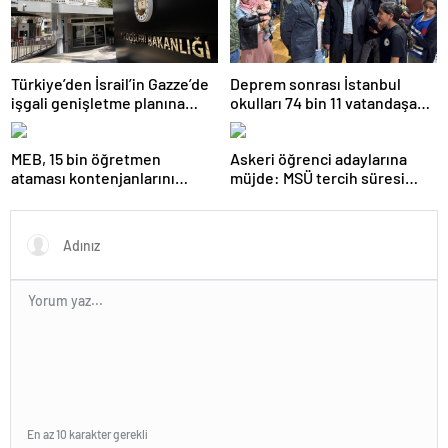
Türkiye’den İsrail’in Gazze’de
Deprem sonrası İstanbul
işgali genişletme planına
okulları 74 bin 11 vatandaşa
tepki
kapısını açtı
MEB, 15 bin öğretmen
Askeri öğrenci adaylarına
ataması kontenjanlarını
müjde: MSÜ tercih süresi
açıkladı
uzatıldı
En az 10 karakter gerekli