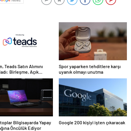
News
n, Teads Satın Alımını
Spor yaparken tehditlere karşı
dı: Birleşme, Açık
uyanık olmayı unutma
t için Tüm Kanallarda
daklı Bir Platform
ruyor
toplar Bilgisayarda Yapay
Google 200 kişiyi işten çıkaracak
ğına Öncülük Ediyor