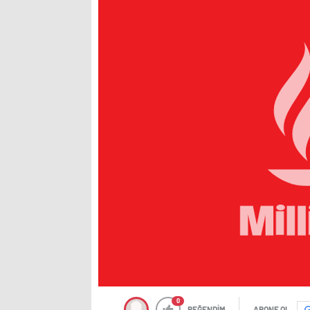
0
BEĞENDİM
ABONE OL