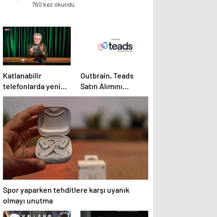
760 kez okundu
Katlanabilir
Outbrain, Teads
telefonlarda yeni
Satın Alımını
deneyim yolculuğu
Tamamladı:
başlasın!
Birleşme, Açık
İnternet için Tüm
Kanallarda Sonuç
Odaklı Bir Platform
Oluşturuyor
Spor yaparken tehditlere karşı uyanık
olmayı unutma