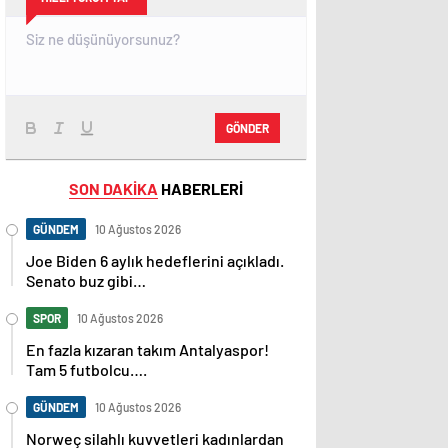
GÖNDER
SON DAKİKA
HABERLERİ
GÜNDEM
10 Ağustos 2026
Joe Biden 6 aylık hedeflerini açıkladı.
Senato buz gibi…
SPOR
10 Ağustos 2026
En fazla kızaran takım Antalyaspor!
Tam 5 futbolcu….
GÜNDEM
10 Ağustos 2026
Norweç silahlı kuvvetleri kadınlardan