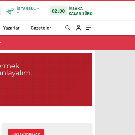
İMSAK'A
İSTANBUL
02:00
KALAN SÜRE
°
Yazarlar
Gazeteler
r
HIZLI YORUM YAP