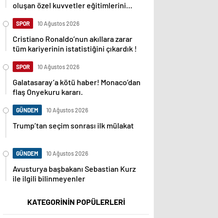
oluşan özel kuvvetler eğitimlerini
başlattı.
SPOR
10 Ağustos 2026
Cristiano Ronaldo’nun akıllara zarar
tüm kariyerinin istatistiğini çıkardık !
SPOR
10 Ağustos 2026
Galatasaray’a kötü haber! Monaco’dan
flaş Onyekuru kararı.
GÜNDEM
10 Ağustos 2026
Trump’tan seçim sonrası ilk mülakat
GÜNDEM
10 Ağustos 2026
Avusturya başbakanı Sebastian Kurz
ile ilgili bilinmeyenler
KATEGORİNİN POPÜLERLERİ