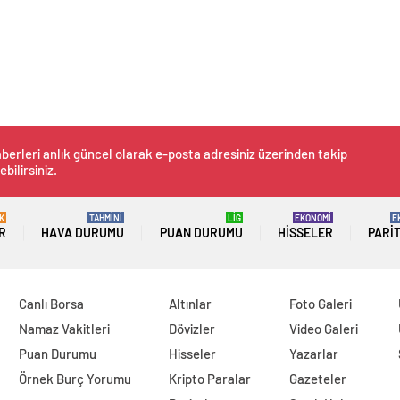
berleri anlık güncel olarak e-posta adresiniz üzerinden takip
ebilirsiniz.
K
TAHMİNİ
LİG
EKONOMİ
E
R
HAVA DURUMU
PUAN DURUMU
HISSELER
PARI
Canlı Borsa
Altınlar
Foto Galeri
Namaz Vakitleri
Dövizler
Video Galeri
Puan Durumu
Hisseler
Yazarlar
Örnek Burç Yorumu
Kripto Paralar
Gazeteler