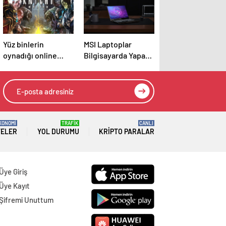
Yüz binlerin
MSI Laptoplar
oynadığı online
Bilgisayarda Yapay
oyun davalık oldu
Zeka Çağına
Öncülük Ediyor
KONOMİ
TRAFİK
CANLI
TELER
YOL DURUMU
KRIPTO PARALAR
Üye Giriş
Üye Kayıt
Şifremi Unuttum