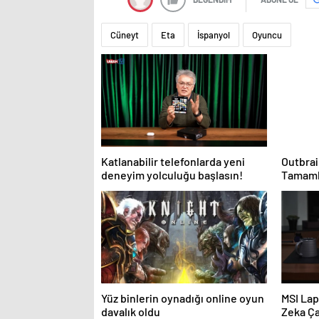
Cüneyt
Eta
İspanyol
Oyuncu
Katlanabilir telefonlarda yeni
Outbrai
deneyim yolculuğu başlasın!
Tamamla
İnterne
Sonuç O
Oluştu
Yüz binlerin oynadığı online oyun
MSI Lap
davalık oldu
Zeka Ça