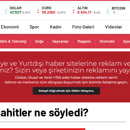
DOLAR
EURO
ALTIN
BITCOIN
47,7217
55,2050
6.634,17
%
0.01%
-0.01%
-0,40
Ekonomi
Spor
Kadın
Foto Galeri
Videolar
Bilim & Teknoloji
Doğa
Hayvanlar
Magazin
Otomobil
Spo
ahitler ne söyledi?