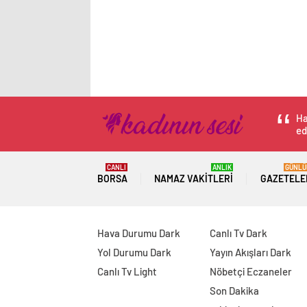
Ha
ed
CANLI
ANLIK
GÜNLÜ
BORSA
NAMAZ VAKITLERI
GAZETELE
Hava Durumu Dark
Canlı Tv Dark
Yol Durumu Dark
Yayın Akışları Dark
Canlı Tv Light
Nöbetçi Eczaneler
Son Dakika