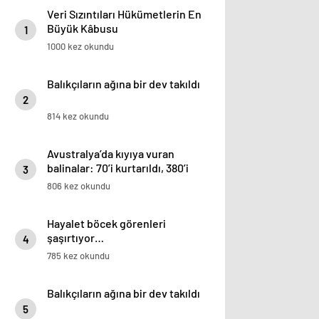
Veri Sızıntıları Hükümetlerin En
Büyük Kâbusu
1
1000 kez okundu
Balıkçıların ağına bir dev takıldı
2
814 kez okundu
Avustralya’da kıyıya vuran
balinalar: 70’i kurtarıldı, 380’i
3
öldü
806 kez okundu
Hayalet böcek görenleri
şaşırtıyor…
4
785 kez okundu
Balıkçıların ağına bir dev takıldı
5