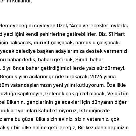
rini kullandı.
elemeyeceğini söyleyen Özel, “Ama verecekleri oylarla,
iyeciliğini kendi şehirlerine getirebilirler. Biz, 31 Mart
için çalışacak, dürüst çalışacak, namuslu çalışacak,
eyecek belediye başkan adaylarımıza destek vermenizi
nu bahar dedik, baharı getirdik. Şimdi bahar
 5 yıl önce bahar getirdiğimiz illerde yazı sürdürmeyi,
çmiş yılın acılarını geride bırakarak, 2024 yılına
tüm vatandaşlarımızın yeni yılını kutluyorum. Özellikle
uzluğa kapılmayın. Gelecek çok güzel olacak. Ve bütün
l ülkenin, gençlerinin gelecekleri için dünyanın diğer
rdukları yarınları kabul etmiyoruz. İstediğinizde
 ama bu güzel ülke sizin eviniz, sizin vatanınız, çok
ışır bir ülke haline getireceğiz. Bir kez daha hepinizin