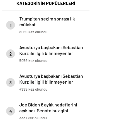
KATEGORİNİN POPÜLERLERİ
Trump’tan seçim sonrası ilk
mülakat
1
8069 kez okundu
Avusturya başbakanı Sebastian
Kurz ile ilgili bilinmeyenler
2
5059 kez okundu
Avusturya başbakanı Sebastian
Kurz ile ilgili bilinmeyenler
3
4999 kez okundu
Joe Biden 6 aylık hedeflerini
açıkladı. Senato buz gibi…
4
3331 kez okundu