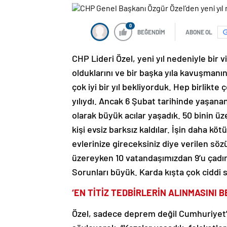
0
BEĞENDİM
ABONE OL
CHP Lideri Özel, yeni yıl nedeniyle bir 
olduklarını ve bir başka yıla kavuşmanın
çok iyi bir yıl bekliyorduk. Hep birlik
yılıydı. Ancak 6 Şubat tarihinde yaşan
olarak büyük acılar yaşadık. 50 binin üz
kişi evsiz barksız kaldılar. İşin daha köt
evlerinize gireceksiniz diye verilen sö
üzereyken 10 vatandaşımızdan 9’u çadı
Sorunları büyük. Karda kışta çok ciddi sık
‘EN TİTİZ TEDBİRLERİN ALINMASINI B
Özel, sadece deprem değil Cumhuriyet’in