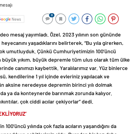
0
News
video mesaj yayımladı. Özel, 2023 yılının son gününde
 heyecanını yaşadıklarını belirterek, “Bu yıla girerken,
te çok umutluyduk. Çünkü Cumhuriyetimizin 100’üncü
an büyük yıkım, büyük depremle tüm ulus olarak tüm ülke
erinde canımızı kaybettik. Yaralılarımız var. Yüz binlerce
üsü, kendilerine 1 yıl içinde evleriniz yapılacak ve
zün aksine neredeyse depremin birinci yılı dolmak
rda ya da konteynerde barınmak zorunda kalıyor.
ıntılar, çok ciddi acılar çekiyorlar” dedi.
EKLİYORUZ’
 100’üncü yılında çok fazla acıların yaşandığını da