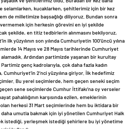
r yaşadık ve şehitlerimiz oldu. Buradan bir kez daha
selamlarken, kucaklarken, şehitlerimiz için bir kez
em de milletimize başsağlığı diliyoruz. Bundan sonra
 vermemek için herkesin görevini en iyi şekilde
k şekilde, en titiz tedbirlerin alınmasını bekliyoruz,
in ilk yüzyılının son yılında Cumhuriyetin 100’üncü yılına
çimlerde 14 Mayıs ve 28 Mayıs tarihlerinde Cumhuriyet
rı alamadık. Ardından partimizde yaşanan bir kurultay
 Partimiz genç kadrolarıyla, çok daha fazla kadın
, Cumhuriyet’in 2’nci yüzyılına giriyor. İlk hedefimiz
eçimler. Bu yerel seçimlerde, hem geçen seneki seçim
geçen sene seçimlerde Cumhur İttifakı’na oy verseler
yat pahalılığının karşısında ezilen, emeklerinin
 olan herkesi 31 Mart seçimlerinde hem bu iktidara bir
daha umutla bakmak için iyi yönetilen Cumhuriyet Halk
k istediği, yerleşmek istediği şehirlere bu iyi yönetime