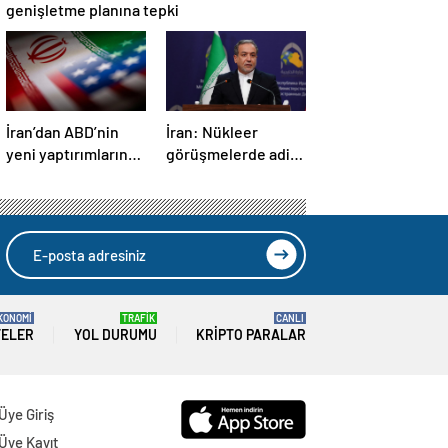
genişletme planına tepki
İran’dan ABD’nin
İran: Nükleer
yeni yaptırımlarına
görüşmelerde adil
ve saldırı
bir anlaşmaya
tehditlerine tepki
varmak için
kararlıyız
KONOMİ
TRAFİK
CANLI
TELER
YOL DURUMU
KRIPTO PARALAR
Üye Giriş
Üye Kayıt