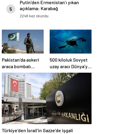
Putin’den Ermenistan’ı yıkan
açıklama: Karabağ
5
Azerbaycan’ın ayrılmaz bir
2248 kez okundu
parçasıdır!
Pakistan’da askeri
500 kiloluk Sovyet
araca bombalı
uzay aracı Dünya’ya
saldırı düzenlendi
düşüyor: Türkiye de
risk altında
Türkiye’den İsrail’in Gazze’de işgali