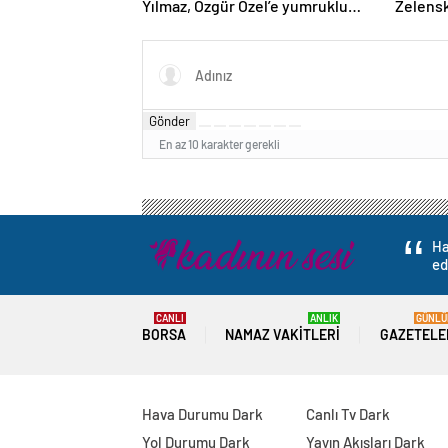
Yılmaz, Özgür Özel’e yumruklu
Zelensk
saldırıyı kınadı
Gönder
En az 10 karakter gerekli
Ha
ed
CANLI
ANLIK
GÜNLÜ
BORSA
NAMAZ VAKITLERI
GAZETELE
Hava Durumu Dark
Canlı Tv Dark
Yol Durumu Dark
Yayın Akışları Dark