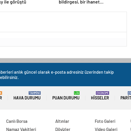
y ile görüştü
bildirgesi, bir ihanet
açıklamasıdır
berleri anlık güncel olarak e-posta adresiniz üzerinden takip
ebilirsiniz.
K
TAHMİNİ
LİG
EKONOMİ
E
R
HAVA DURUMU
PUAN DURUMU
HISSELER
PARI
Canlı Borsa
Altınlar
Foto Galeri
Namaz Vakitleri
Dövizler
Video Galeri