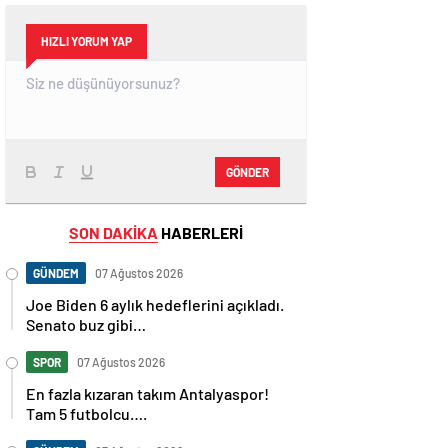
HIZLI YORUM YAP
GÖNDER
SON DAKİKA
HABERLERİ
GÜNDEM
07 Ağustos 2026
Joe Biden 6 aylık hedeflerini açıkladı.
Senato buz gibi…
SPOR
07 Ağustos 2026
En fazla kızaran takım Antalyaspor!
Tam 5 futbolcu….