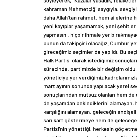
söyleyerek, “Kazalar yaşadık, felaketle
kahraman Mehmetçiği saygıyla, sevgiyle 
daha Allah’tan rahmet, hem ailelerine h
yeni kayıplar yaşamamak, yeni şehitler
yapmasını, hiçbir ihmale yer bırakmayaca
bunun da takipçisi olacağız. Cumhuriyet’
gireceğimiz seçimler de yapıldı. Bu se
Halk Partisi olarak istediğimiz sonuçla
sürecinde, partimizde bir değişim oldu.
yöneticiye yer verdiğimiz kadrolarımızla
mart ayının sonunda yapılacak yerel s
sonuçlarından mutsuz olanları hem de 
de yaşamdan beklediklerini alamayan, ha
karşılığını alamayan, geleceğin endişeli
sarı kart göstermeye hem de geleceğe 
Partisi’nin yönettiği, herkesin göç etme