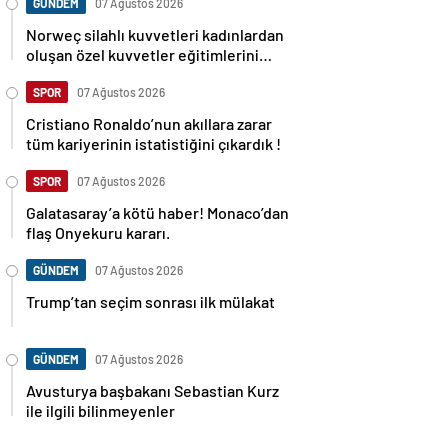
GÜNDEM
07 Ağustos 2026
Norweç silahlı kuvvetleri kadınlardan
oluşan özel kuvvetler eğitimlerini
başlattı.
SPOR
07 Ağustos 2026
Cristiano Ronaldo’nun akıllara zarar
tüm kariyerinin istatistiğini çıkardık !
SPOR
07 Ağustos 2026
Galatasaray’a kötü haber! Monaco’dan
flaş Onyekuru kararı.
GÜNDEM
07 Ağustos 2026
Trump’tan seçim sonrası ilk mülakat
GÜNDEM
07 Ağustos 2026
Avusturya başbakanı Sebastian Kurz
ile ilgili bilinmeyenler