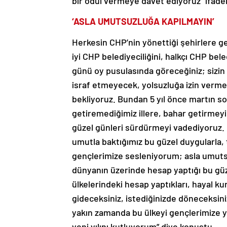
bir ödül vermeye davet ediyoruz” ifadele
‘ASLA UMUTSUZLUĞA KAPILMAYIN’
Herkesin CHP’nin yönettiği şehirlere g
iyi CHP belediyeciliğini, halkçı CHP beled
günü oy pusulasında göreceğiniz; sizin 
israf etmeyecek, yolsuzluğa izin verm
bekliyoruz. Bundan 5 yıl önce martın so
getiremediğimiz illere, bahar getirmeyi,
güzel günleri sürdürmeyi vadediyoruz. Ge
umutla baktığımız bu güzel duygularla, 
gençlerimize sesleniyorum; asla umuts
dünyanın üzerinde hesap yaptığı bu güze
ülkelerindeki hesap yaptıkları, hayal ku
gideceksiniz, istediğinizde döneceksiniz
yakın zamanda bu ülkeyi gençlerimize yak
yeni yılını kutluyorum” diye konuştu.