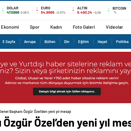
DOLAR
EURO
ALTIN
BITCOIN
47,5966
54,9866
6.490,24
%
0.06%
-0.07%
-0,09
Ekonomi
Spor
Kadın
Foto Galeri
Videolar
3.Sayfa
Avrupa
Bülten
Din
Eğitim
Hayat
Politika
enel Başkanı Özgür Özel’den yeni yıl mesajı
Özgür Özel’den yeni yıl mes