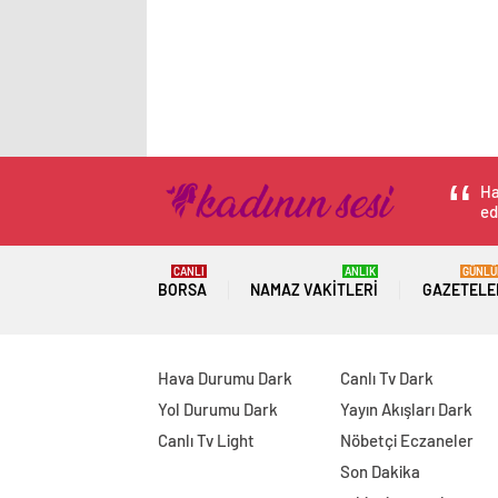
Ha
ed
CANLI
ANLIK
GÜNLÜ
BORSA
NAMAZ VAKITLERI
GAZETELE
Hava Durumu Dark
Canlı Tv Dark
Yol Durumu Dark
Yayın Akışları Dark
Canlı Tv Light
Nöbetçi Eczaneler
Son Dakika