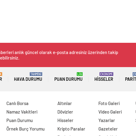
berleri anlık güncel olarak e-posta adresiniz üzerinden takip
ebilirsiniz.
K
TAHMİNİ
LİG
EKONOMİ
E
R
HAVA DURUMU
PUAN DURUMU
HISSELER
PARI
Canlı Borsa
Altınlar
Foto Galeri
Namaz Vakitleri
Dövizler
Video Galeri
Puan Durumu
Hisseler
Yazarlar
Örnek Burç Yorumu
Kripto Paralar
Gazeteler