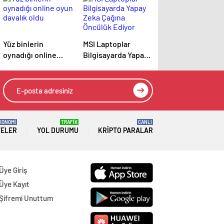
Yüz binlerin
MSI Laptoplar
oynadığı online
Bilgisayarda Yapay
oyun davalık oldu
Zeka Çağına
Öncülük Ediyor
KONOMİ
TRAFİK
CANLI
TELER
YOL DURUMU
KRIPTO PARALAR
Üye Giriş
Üye Kayıt
Şifremi Unuttum