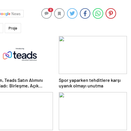
0
News
Proje
n, Teads Satın Alımını
Spor yaparken tehditlere karşı
dı: Birleşme, Açık
uyanık olmayı unutma
t için Tüm Kanallarda
daklı Bir Platform
ruyor