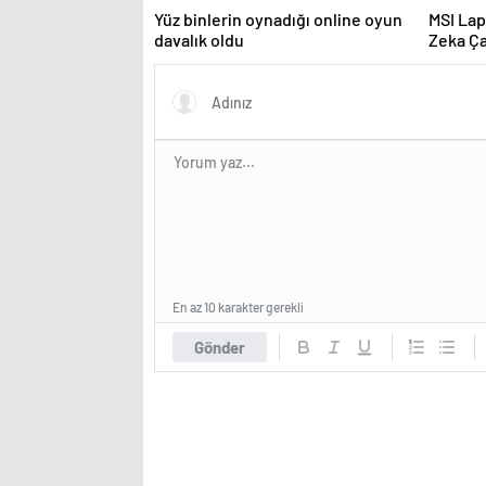
Yüz binlerin oynadığı online oyun
MSI Lap
davalık oldu
Zeka Ça
En az 10 karakter gerekli
Gönder