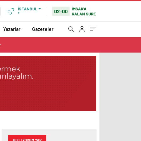
İMSAK'A
İSTANBUL
02:00
KALAN SÜRE
°
Yazarlar
Gazeteler
r
HIZLI YORUM YAP