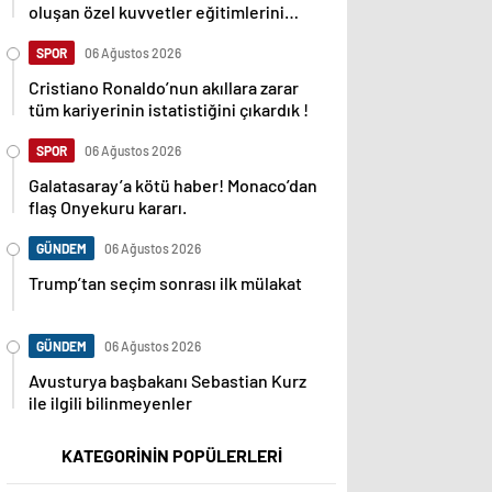
oluşan özel kuvvetler eğitimlerini
başlattı.
SPOR
06 Ağustos 2026
Cristiano Ronaldo’nun akıllara zarar
tüm kariyerinin istatistiğini çıkardık !
SPOR
06 Ağustos 2026
Galatasaray’a kötü haber! Monaco’dan
flaş Onyekuru kararı.
GÜNDEM
06 Ağustos 2026
Trump’tan seçim sonrası ilk mülakat
GÜNDEM
06 Ağustos 2026
Avusturya başbakanı Sebastian Kurz
ile ilgili bilinmeyenler
KATEGORİNİN POPÜLERLERİ