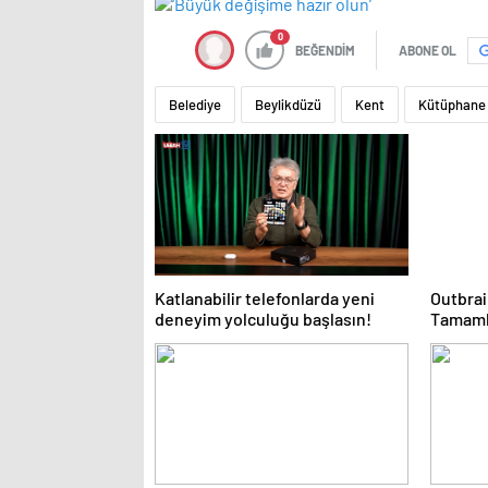
0
BEĞENDİM
ABONE OL
Belediye
Beylikdüzü
Kent
Kütüphane
Katlanabilir telefonlarda yeni
Outbrai
deneyim yolculuğu başlasın!
Tamamla
İnterne
Sonuç O
Oluştu