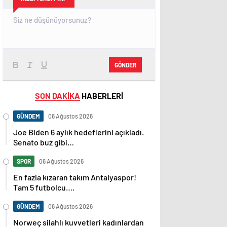
GÖNDER
SON DAKİKA
HABERLERİ
GÜNDEM
06 Ağustos 2026
Joe Biden 6 aylık hedeflerini açıkladı.
Senato buz gibi…
SPOR
06 Ağustos 2026
En fazla kızaran takım Antalyaspor!
Tam 5 futbolcu….
GÜNDEM
06 Ağustos 2026
Norweç silahlı kuvvetleri kadınlardan