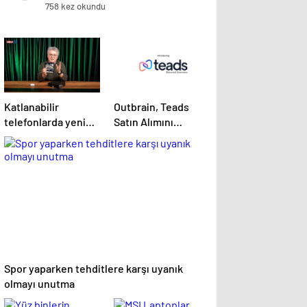
758 kez okundu
Katlanabilir
Outbrain, Teads
telefonlarda yeni
Satın Alımını
deneyim yolculuğu
Tamamladı:
başlasın!
Birleşme, Açık
İnternet için Tüm
Kanallarda Sonuç
Odaklı Bir Platform
Oluşturuyor
Spor yaparken tehditlere karşı uyanık
olmayı unutma