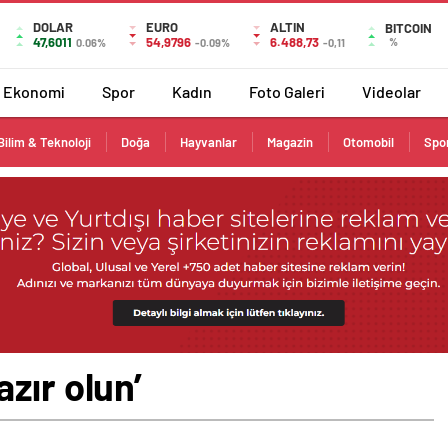
DOLAR
EURO
ALTIN
BITCOIN
47,6011
54,9796
6.488,73
%
0.06%
-0.09%
-0,11
Ekonomi
Spor
Kadın
Foto Galeri
Videolar
Bilim & Teknoloji
Doğa
Hayvanlar
Magazin
Otomobil
Spo
zır olun’