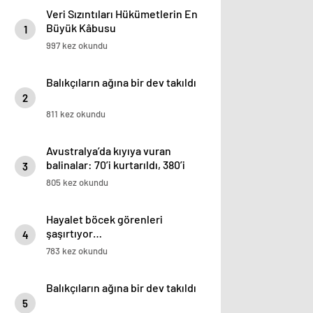
Veri Sızıntıları Hükümetlerin En
Büyük Kâbusu
1
997 kez okundu
Balıkçıların ağına bir dev takıldı
2
811 kez okundu
Avustralya’da kıyıya vuran
balinalar: 70’i kurtarıldı, 380’i
3
öldü
805 kez okundu
Hayalet böcek görenleri
şaşırtıyor…
4
783 kez okundu
Balıkçıların ağına bir dev takıldı
5