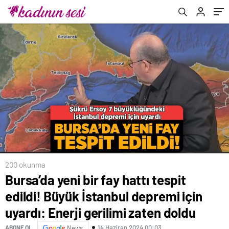
gerilimi zaten doldu
200 okunma
Bursa’da yeni bir fay hattı tespit
edildi! Büyük İstanbul depremi için
uyardı: Enerji gerilimi zaten doldu
14 Haziran 2024 00:03
ABONE OL
News