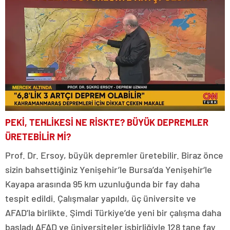
PEKİ, TEHLİKESİ NE RİSKTE? BÜYÜK DEPREMLER
ÜRETEBİLİR Mİ?
Prof. Dr. Ersoy, büyük depremler üretebilir. Biraz önce
sizin bahsettiğiniz Yenişehir’le Bursa’da Yenişehir‘le
Kayapa arasında 95 km uzunluğunda bir fay daha
tespit edildi. Çalışmalar yapıldı, üç üniversite ve
AFAD’la birlikte. Şimdi Türkiye’de yeni bir çalışma daha
başladı AFAD ve üniversiteler işbirliğiyle 128 tane fay