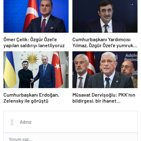
Ömer Çelik: Özgür Özel’e
Cumhurbaşkanı Yardımcısı
yapılan saldırıyı lanetliyoruz
Yılmaz, Özgür Özel’e yumruklu
saldırıyı kınadı
Cumhurbaşkanı Erdoğan,
Müsavat Dervişoğlu: PKK’nın
Zelensky ile görüştü
bildirgesi, bir ihanet
açıklamasıdır