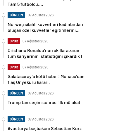
Tam 5 futbolcu….
GÜNDEM
07 Ağustos 2026
Norweç silahlı kuvvetleri kadınlardan
oluşan özel kuvvetler eğitimlerini
başlattı.
SPOR
07 Ağustos 2026
Cristiano Ronaldo’nun akıllara zarar
tüm kariyerinin istatistiğini çıkardık !
SPOR
07 Ağustos 2026
Galatasaray’a kötü haber! Monaco’dan
flaş Onyekuru kararı.
GÜNDEM
07 Ağustos 2026
Trump’tan seçim sonrası ilk mülakat
GÜNDEM
07 Ağustos 2026
Avusturya başbakanı Sebastian Kurz