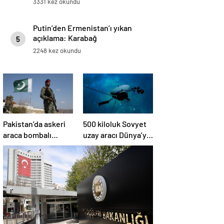
3331 kez okundu
Putin’den Ermenistan’ı yıkan
açıklama: Karabağ
5
Azerbaycan’ın ayrılmaz bir
2248 kez okundu
parçasıdır!
Pakistan’da askeri
500 kiloluk Sovyet
araca bombalı
uzay aracı Dünya’ya
saldırı düzenlendi
düşüyor: Türkiye de
risk altında