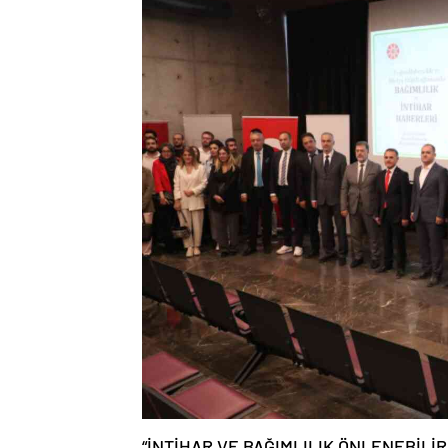
“İNTİHAR VE BAĞIMLILIK ÖNLENEBİLİ