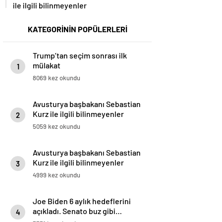
ile ilgili bilinmeyenler
KATEGORİNİN POPÜLERLERİ
Trump’tan seçim sonrası ilk
mülakat
1
8069 kez okundu
Avusturya başbakanı Sebastian
Kurz ile ilgili bilinmeyenler
2
5059 kez okundu
Avusturya başbakanı Sebastian
Kurz ile ilgili bilinmeyenler
3
4999 kez okundu
Joe Biden 6 aylık hedeflerini
açıkladı. Senato buz gibi…
4