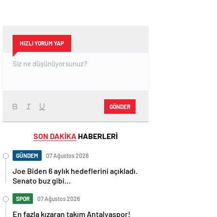
HIZLI YORUM YAP
GÖNDER
SON DAKİKA
HABERLERİ
GÜNDEM
07 Ağustos 2026
Joe Biden 6 aylık hedeflerini açıkladı.
Senato buz gibi…
SPOR
07 Ağustos 2026
En fazla kızaran takım Antalyaspor!