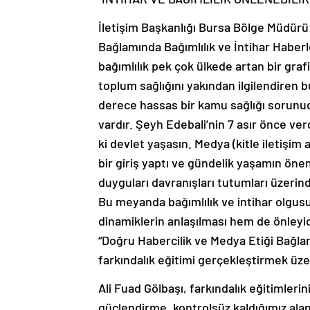
İletişim Başkanlığı Bursa Bölge Müdürü 
Bağlamında Bağımlılık ve İntihar Haberl
bağımlılık pek çok ülkede artan bir grafi
toplum sağlığını yakından ilgilendiren
derece hassas bir kamu sağlığı sorunudu
vardır. Şeyh Edebali’nin 7 asır önce v
ki devlet yaşasın. Medya (kitle iletişim a
bir giriş yaptı ve gündelik yaşamın önem
duyguları davranışları tutumları üzerin
Bu meyanda bağımlılık ve intihar olgus
dinamiklerin anlaşılması hem de önleyi
“Doğru Habercilik ve Medya Etiği Bağlam
farkındalık eğitimi gerçekleştirmek üze
Ali Fuad Gölbaşı, farkındalık eğitimlerin
güçlendirme, kontrolsüz kaldığımız alan