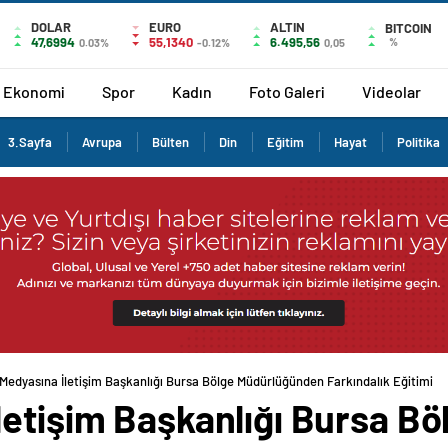
DOLAR
EURO
ALTIN
BITCOIN
47,6994
55,1340
6.495,56
%
0.03%
-0.12%
0,05
Ekonomi
Spor
Kadın
Foto Galeri
Videolar
3.Sayfa
Avrupa
Bülten
Din
Eğitim
Hayat
Politika
Medyasına İletişim Başkanlığı Bursa Bölge Müdürlüğünden Farkındalık Eğitimi
etişim Başkanlığı Bursa Bö