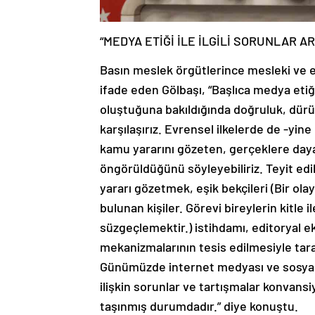
“MEDYA ETİĞİ İLE İLGİLİ SORUNLAR AR
Basın meslek örgütlerince mesleki ve e
ifade eden Gölbaşı, “Başlıca medya etiği
oluştuğuna bakıldığında doğruluk, dürüstl
karşılaşırız. Evrensel ilkelerde de -yin
kamu yararını gözeten, gerçeklere dayal
öngörüldüğünü söyleyebiliriz. Teyit ed
yararı gözetmek, eşik bekçileri (Bir ol
bulunan kişiler. Görevi bireylerin kitle
süzgeçlemektir.) istihdamı, editoryal eki
mekanizmalarının tesis edilmesiyle tara
Günümüzde internet medyası ve sosyal 
ilişkin sorunlar ve tartışmalar konvansi
taşınmış durumdadır.” diye konuştu.