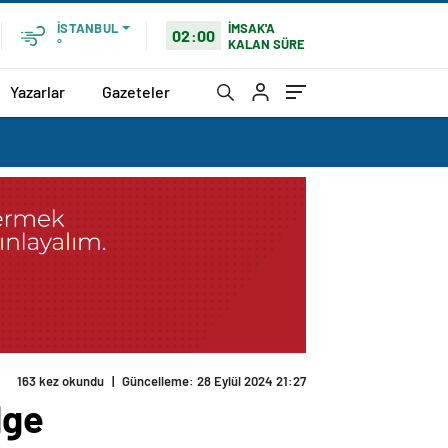
İMSAK'A
İSTANBUL
02:00
KALAN SÜRE
°
Yazarlar
Gazeteler
163 kez okundu
|
Güncelleme: 28 Eylül 2024 21:27
lge