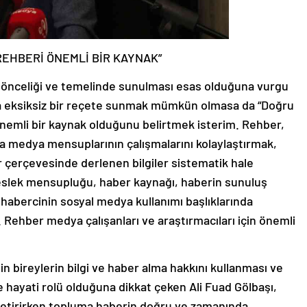
REHBERİ ÖNEMLİ BİR KAYNAK”
 önceliği ve temelinde sunulması esas olduğuna vurgu
uda eksiksiz bir reçete sunmak mümkün olmasa da “Doğru
önemli bir kaynak olduğunu belirtmek isterim. Rehber,
a medya mensuplarının çalışmalarını kolaylaştırmak,
er çerçevesinde derlenen bilgiler sistematik hale
meslek mensupluğu, haber kaynağı, haberin sunuluş
 habercinin sosyal medya kullanımı başlıklarında
. Rehber medya çalışanları ve araştırmacıları için önemli
n bireylerin bilgi ve haber alma hakkını kullanması ve
 hayati rolü olduğuna dikkat çeken Ali Fuad Gölbaşı,
etirirken topluma haberin doğru ve zamanında