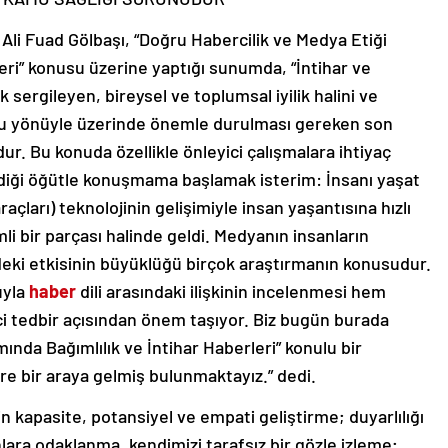
Ali Fuad Gölbaşı, “Doğru Habercilik ve Medya Etiği
eri” konusu üzerine yaptığı sunumda, “İntihar ve
k sergileyen, bireysel ve toplumsal iyilik halini ve
 bu yönüyle üzerinde önemle durulması gereken son
r. Bu konuda özellikle önleyici çalışmalara ihtiyaç
erdiği öğütle konuşmama başlamak isterim: İnsanı yaşat
raçları) teknolojinin gelişimiyle insan yaşantısına hızlı
li bir parçası halinde geldi. Medyanın insanların
deki etkisinin büyüklüğü birçok araştırmanın konusudur.
uyla
haber
dili arasındaki ilişkinin incelenmesi hem
ci tedbir açısından önem taşıyor. Biz bugün burada
ında Bağımlılık ve İntihar Haberleri” konulu bir
re bir araya gelmiş bulunmaktayız.” dedi.
in kapasite, potansiyel ve empati geliştirme; duyarlılığı
lara odaklanma, kendimizi tarafsız bir gözle izleme;