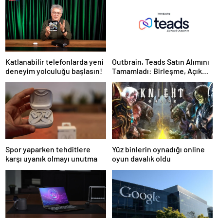
Katlanabilir telefonlarda yeni
Outbrain, Teads Satın Alımını
deneyim yolculuğu başlasın!
Tamamladı: Birleşme, Açık
İnternet için Tüm Kanallarda
Sonuç Odaklı Bir Platform
Oluşturuyor
Spor yaparken tehditlere
Yüz binlerin oynadığı online
karşı uyanık olmayı unutma
oyun davalık oldu