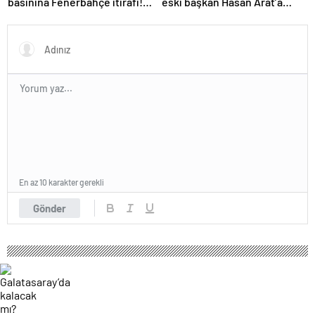
basınına Fenerbahçe itirafı!
eski başkan Hasan Arat’a
‘Bunu yapamam’
yumruklu saldırı! Toplantı
ertelendi
En az 10 karakter gerekli
Gönder