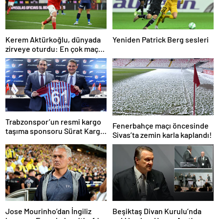
Kerem Aktürkoğlu, dünyada
Yeniden Patrick Berg sesleri
zirveye oturdu: En çok maça
çıkan oyuncu!
Trabzonspor’un resmi kargo
Fenerbahçe maçı öncesinde
taşıma sponsoru Sürat Kargo
Sivas’ta zemin karla kaplandı!
oldu
Jose Mourinho’dan İngiliz
Beşiktaş Divan Kurulu’nda