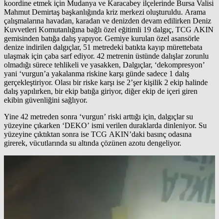
koordine etmek için Mudanya ve Karacabey ilçelerinde Bursa Valisi
Mahmut Demirtaş başkanlığında kriz merkezi oluşturuldu. Arama
çalışmalarına havadan, karadan ve denizden devam edilirken Deniz
Kuvvetleri Komutanlığına bağlı özel eğitimli 19 dalgıç, TCG AKIN
gemisinden batığa dalış yapıyor. Gemiye kurulan özel asansörle
denize indirilen dalgıçlar, 51 metredeki batıkta kayıp mürettebata
ulaşmak için çaba sarf ediyor. 42 metrenin üstünde dalışlar zorunlu
olmadığı sürece tehlikeli ve yasakken, Dalgıçlar, ‘dekompresyon’
yani ‘vurgun’a yakalanma riskine karşı günde sadece 1 dalış
gerçekleştiriyor. Olası bir riske karşı ise 2’şer kişilik 2 ekip halinde
dalış yapılırken, bir ekip batığa giriyor, diğer ekip de içeri giren
ekibin güvenliğini sağlıyor.
Yine 42 metreden sonra ‘vurgun’ riski arttığı için, dalgıçlar su
yüzeyine çıkarken ‘DEKO’ ismi verilen duraklarda dinleniyor. Su
yüzeyine çıktıktan sonra ise TCG AKIN’daki basınç odasına
girerek, vücutlarında su altında çözünen azotu dengeliyor.