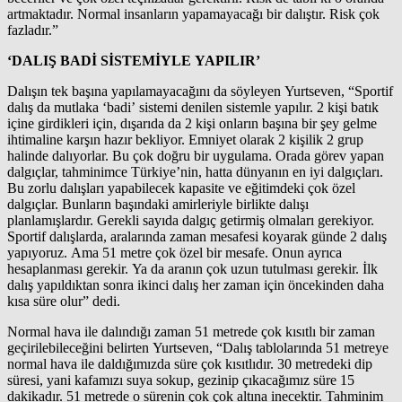
artmaktadır. Normal insanların yapamayacağı bir dalıştır. Risk çok
fazladır.”
‘DALIŞ BADİ SİSTEMİYLE YAPILIR’
Dalışın tek başına yapılamayacağını da söyleyen Yurtseven, “Sportif
dalış da mutlaka ‘badi’ sistemi denilen sistemle yapılır. 2 kişi batık
içine girdikleri için, dışarıda da 2 kişi onların başına bir şey gelme
ihtimaline karşın hazır bekliyor. Emniyet olarak 2 kişilik 2 grup
halinde dalıyorlar. Bu çok doğru bir uygulama. Orada görev yapan
dalgıçlar, tahminimce Türkiye’nin, hatta dünyanın en iyi dalgıçları.
Bu zorlu dalışları yapabilecek kapasite ve eğitimdeki çok özel
dalgıçlar. Bunların başındaki amirleriyle birlikte dalışı
planlamışlardır. Gerekli sayıda dalgıç getirmiş olmaları gerekiyor.
Sportif dalışlarda, aralarında zaman mesafesi koyarak günde 2 dalış
yapıyoruz. Ama 51 metre çok özel bir mesafe. Onun ayrıca
hesaplanması gerekir. Ya da aranın çok uzun tutulması gerekir. İlk
dalış yapıldıktan sonra ikinci dalış her zaman için öncekinden daha
kısa süre olur” dedi.
Normal hava ile dalındığı zaman 51 metrede çok kısıtlı bir zaman
geçirilebileceğini belirten Yurtseven, “Dalış tablolarında 51 metreye
normal hava ile daldığımızda süre çok kısıtlıdır. 30 metredeki dip
süresi, yani kafamızı suya sokup, gezinip çıkacağımız süre 15
dakikadır. 51 metrede o sürenin çok çok altına inecektir. Tahminim