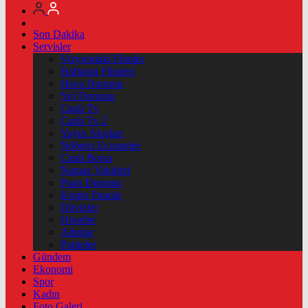
Son Dakika
Servisler
Vizyondaki Filmler
Haftanin Filmleri
Hava Durumu
Yol Durumu
Canlı Tv
Canlı Tv 2
Yayın Akışları
Nöbetçi Eczaneler
Canlı Borsa
Namaz Vakitleri
Puan Durumu
Kripto Paralar
Dövizler
Hisseler
Altınlar
Pariteler
Gündem
Ekonomi
Spor
Kadın
Foto Galeri