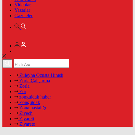
Videolar
Yazarlar
Gazeteler
Züleyha Özusta Hınıslı
Zorla Çalıştırma
Zorla
Zor
zonguldak haber
Zonguldak
Zona hastalığı
Ziyech
Ziyareti
Ziyarete