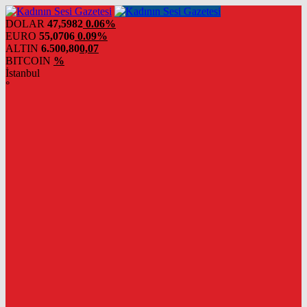
DOLAR
47,5982
0.06%
EURO
55,0706
0.09%
ALTIN
6.500,80
0,07
BITCOIN
%
İstanbul
°