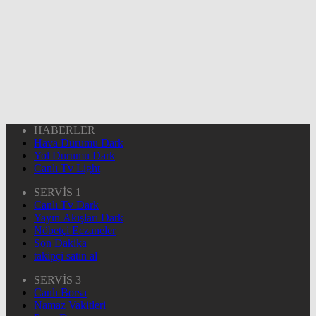
HABERLER
Hava Durumu Dark
Yol Durumu Dark
Canlı Tv Light
SERVİS 1
Canlı Tv Dark
Yayın Akışları Dark
Nöbetçi Eczaneler
Son Dakika
takipçi satın al
SERVİS 3
Canlı Borsa
Namaz Vakitleri