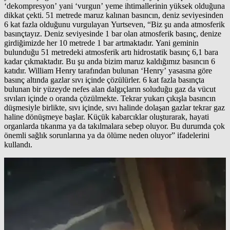
‘dekompresyon’ yani ‘vurgun’ yeme ihtimallerinin yüksek olduğuna
dikkat çekti. 51 metrede maruz kalınan basıncın, deniz seviyesinden
6 kat fazla olduğunu vurgulayan Yurtseven, “Biz şu anda atmosferik
basınçtayız. Deniz seviyesinde 1 bar olan atmosferik basınç, denize
girdiğimizde her 10 metrede 1 bar artmaktadır. Yani geminin
bulunduğu 51 metredeki atmosferik artı hidrostatik basınç 6,1 bara
kadar çıkmaktadır. Bu şu anda bizim maruz kaldığımız basıncın 6
katıdır. William Henry tarafından bulunan ‘Henry’ yasasına göre
basınç altında gazlar sıvı içinde çözülürler. 6 kat fazla basınçta
bulunan bir yüzeyde nefes alan dalgıçların soluduğu gaz da vücut
sıvıları içinde o oranda çözülmekte. Tekrar yukarı çıkışla basıncın
düşmesiyle birlikte, sıvı içinde, sıvı halinde dolaşan gazlar tekrar gaz
haline dönüşmeye başlar. Küçük kabarcıklar oluşturarak, hayati
organlarda tıkanma ya da takılmalara sebep oluyor. Bu durumda çok
önemli sağlık sorunlarına ya da ölüme neden oluyor” ifadelerini
kullandı.