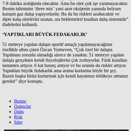
7-8 dakika aralığında olacaktır. Ama bu süre çok işe yaramayacaktır.
Benim tahminim ‘three mix’ yani azot oksijenin yanında helyum
karışım gaz dalışı yapıyorlardır. Bu da bu riskleri azaltacaktır ve
dipte kalış sürelerini uzatan, ara beklemeleri kısaltan dalış sistemidir”
ifadelerini kullandı.
‘YAPTIKLARI BÜYÜK FEDAKARLIK’
51 metreye yapılan dalışın sportif amaçlı yapılamayacağının
özellikle altını çizen Özcan Yurtseven, “Çok özel bir dalıştır.
Yapılması zorunlu olmadığı sürece de yasaktır. 51 metreye yapılan
dalışla gerçekten kendi fizyolojilerini çok zorluyorlar. Fizik kuralları
tamamen artıyor. 6 kat basınç artıyor ve bu oranda da riskler artıyor.
Yaptıkları büyük fedakarlık ama arama kurtarma böyle bir şey.
Bazen başka birini kurtarmak için kendi hayatınızı tehlikeye atmanız
gerekir” diye konuştu.
Basınç
Dalgıçlar
Dalış
Risk
Süre