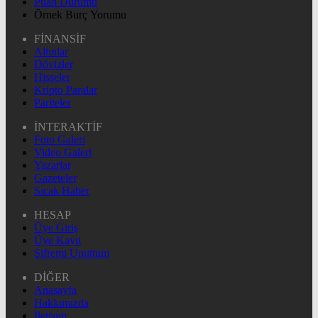
Puan Durumu
Örnek Burç Yorumu
FİNANSİF
Altınlar
Dövizler
Hisseler
Kripto Paralar
Pariteler
İNTERAKTİF
Foto Galeri
Video Galeri
Yazarlar
Gazeteler
Sıcak Haber
HESAP
Üye Giriş
Üye Kayıt
Şifremi Unuttum
DİĞER
Anasayfa
Hakkımızda
İletişim