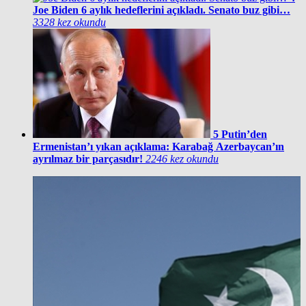
Joe Biden 6 aylık hedeflerini açıkladı. Senato buz gibi…
3328 kez okundu
5
Putin’den
Ermenistan’ı yıkan açıklama: Karabağ Azerbaycan’ın
ayrılmaz bir parçasıdır!
2246 kez okundu