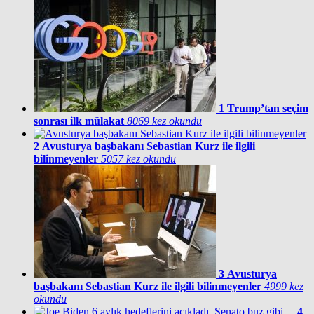
1
Trump’tan seçim
sonrası ilk mülakat
8069 kez okundu
2
Avusturya başbakanı Sebastian Kurz ile ilgili
bilinmeyenler
5057 kez okundu
3
Avusturya
başbakanı Sebastian Kurz ile ilgili bilinmeyenler
4999 kez
okundu
4