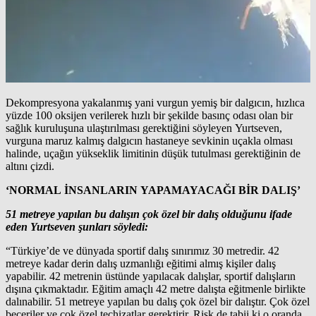
Dekompresyona yakalanmış yani vurgun yemiş bir dalgıcın, hızlıca
yüzde 100 oksijen verilerek hızlı bir şekilde basınç odası olan bir
sağlık kuruluşuna ulaştırılması gerektiğini söyleyen Yurtseven,
vurguna maruz kalmış dalgıcın hastaneye sevkinin uçakla olması
halinde, uçağın yükseklik limitinin düşük tutulması gerektiğinin de
altını çizdi.
‘NORMAL İNSANLARIN YAPAMAYACAĞI BİR DALIŞ’
51 metreye yapılan bu dalışın çok özel bir dalış olduğunu ifade
eden Yurtseven şunları söyledi:
“Türkiye’de ve dünyada sportif dalış sınırımız 30 metredir. 42
metreye kadar derin dalış uzmanlığı eğitimi almış kişiler dalış
yapabilir. 42 metrenin üstünde yapılacak dalışlar, sportif dalışların
dışına çıkmaktadır. Eğitim amaçlı 42 metre dalışta eğitmenle birlikte
dalınabilir. 51 metreye yapılan bu dalış çok özel bir dalıştır. Çok özel
beceriler ve çok özel teçhizatlar gerektirir. Risk de tabii ki o oranda