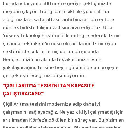
burada istasyonu 500 metre geriye çektiğimizde
meydan çıkıyor. Trafiği battı çıktı ile yolun altına
aldığımızda arka taraftaki tarihi binaları da restore
ederek birlikte bilişim vadisini arzu ediyoruz. Urla
Yüksek Teknoloji Enstitüsü ile entegre ederek. İzmir
şu anda Teknokent’in üssü olması lazım. İzmir oyun
sektöründe çok ilerlemiş durumda şu anda.
Gençlerimizin bu alanda teşviklerimizle ivme
yakalayacağını, tersine beyin göçünü de bu projeyle
gerçekleştireceğimizi düşünüyorum.
“ÇİĞLİ ARITMA TESİSİ’Nİ TAM KAPASİTE
ÇALIŞTIRACAĞIZ”
Çiğli Arıtma tesisini modernize edip daha iyi
çalışmasını sağlayacağız. Ne yazık ki iyi çalışmadığı için
arıtılmadan Körfez’e dökülen bir süreç var. Bu bizim en
önem verdiğimiz işlerden birisi. Bir nevi çevre projesi.