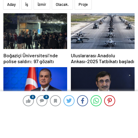
Aday
İş
İzmir
Olacak.
Proje
Boğaziçi Üniversitesi’nde
Uluslararası Anadolu
polise saldırı: 97 gözaltı
Ankası-2025 Tatbikatı başladı
0
0
0
0
Ömer Çelik: Özgür Özel’e
Cumhurbaşkanı Yardımcısı
yapılan saldırıyı lanetliyoruz
Yılmaz, Özgür Özel’e yumruklu
saldırıyı kınadı