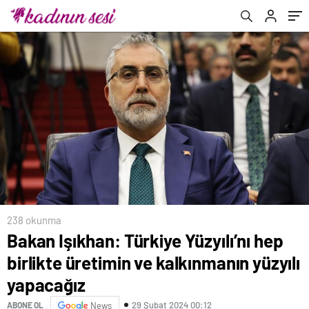
ve kentsel dönüşüm
238 okunma
Bakan Işıkhan: Türkiye Yüzyılı’nı hep
birlikte üretimin ve kalkınmanın yüzyılı
yapacağız
29 Şubat 2024 00:12
ABONE OL
News