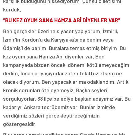
karşılık bulduğunu hissediyorum. Çünkü o iletişimi
kurduk.
“BU KEZ OYUM SANA HAMZA ABİ DİYENLER VAR”
Ben gerçekler üzerine siyaset yapıyorum. İzmirli,
İzmir’in Kordon’u da Karşıyaka’sı da benim veya
Ödemiş’i de benim. Buralara temas etmiş biriyim. Bu
kez oyum sana Hamza Abi diyenler var. Ben
kampanyada bizden önceki dönemi kötülemeyeceğim
dedim. İnsanlar yaşıyorlar zaten telaffuz etsem ne
olacak diyorum. Ben yapacaklarıma odaklandım. Artık
kronik sorunları öteleyemeyiz. Başka şeyleri
sorguluyorlar. 33 ilçe belediye başkan adayımız var. Bu
kadar yıl Ankara tecrübemiz var. Bunlar İzmir’de
verdiğimiz sözleri gerçekleştireceğimizin
göstergesidir.
Bir yerde yemek yedikten sonra Ceyda Hanım ve bir