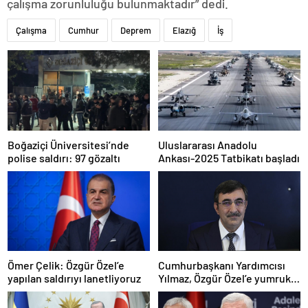
çalışma zorunluluğu bulunmaktadır” dedi.
Çalışma
Cumhur
Deprem
Elazığ
İş
Boğaziçi Üniversitesi’nde
Uluslararası Anadolu
polise saldırı: 97 gözaltı
Ankası-2025 Tatbikatı başladı
Ömer Çelik: Özgür Özel’e
Cumhurbaşkanı Yardımcısı
yapılan saldırıyı lanetliyoruz
Yılmaz, Özgür Özel’e yumruklu
saldırıyı kınadı