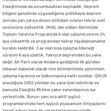
Elazığ’ımızda da sorumluluktan kaçmadık. Deprem
bölgesi genelinde uyguladığımız politikayla deprem
sonrası yarı yarıya düşen istihdam oranını tekrar eski
seviyesine yükselttik. OHAL ilan edilen illerimizde
Toplum Yararına Program’da 9 olan çalışma sınırını 24
aya yükselttik ve programdan tekrar faydalanamama
kuralını kaldırdık. 3 ay olan kısa çalışma ödeneği
süresini 6 aya uzattık. Yalnızca depremden bu yana
değil, AK Parti olarak iktidara geldiğimiz ilk günden
itibaren bakanlık olarak tüm birimlerimizle şehrimizin
çalışma hayatına ve kalkınmasına katkı sunduk. İŞKUR
aracılığıyla 2002 yılından bu yana özel sektörde ve
kamuda Elazığ’da 85 bine yakın vatandaşımızı işe
yerleştirdik. Bunun yanı sıra aktif işgücü
programlarımızla hem işgücü piyasamızın ihtiyaçlarını
tespit ediyor hem de vatandaşlarımızın nitelik