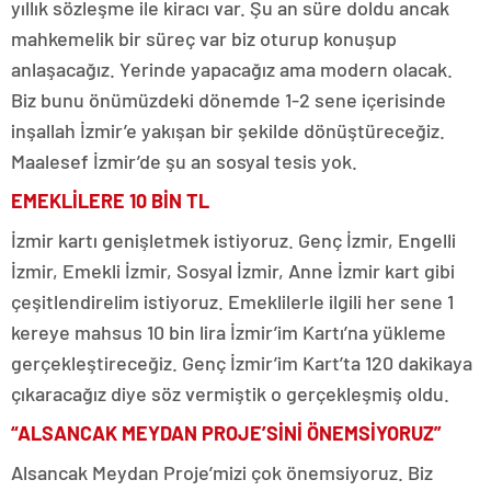
yıllık sözleşme ile kiracı var. Şu an süre doldu ancak
mahkemelik bir süreç var biz oturup konuşup
anlaşacağız. Yerinde yapacağız ama modern olacak.
Biz bunu önümüzdeki dönemde 1-2 sene içerisinde
inşallah İzmir’e yakışan bir şekilde dönüştüreceğiz.
Maalesef İzmir’de şu an sosyal tesis yok.
EMEKLİLERE 10 BİN TL
İzmir kartı genişletmek istiyoruz. Genç İzmir, Engelli
İzmir, Emekli İzmir, Sosyal İzmir, Anne İzmir kart gibi
çeşitlendirelim istiyoruz. Emeklilerle ilgili her sene 1
kereye mahsus 10 bin lira İzmir’im Kartı’na yükleme
gerçekleştireceğiz. Genç İzmir’im Kart’ta 120 dakikaya
çıkaracağız diye söz vermiştik o gerçekleşmiş oldu.
“ALSANCAK MEYDAN PROJE’SİNİ ÖNEMSİYORUZ”
Alsancak Meydan Proje’mizi çok önemsiyoruz. Biz