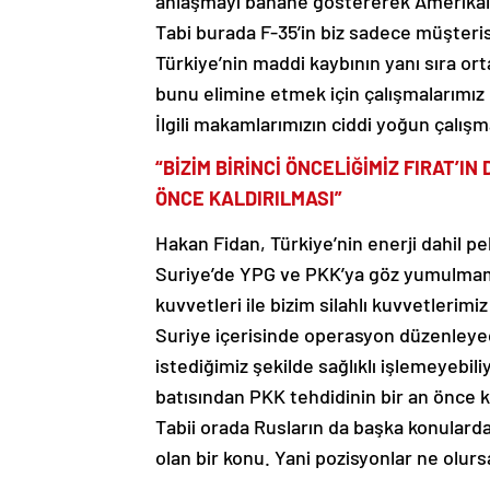
anlaşmayı bahane göstererek Amerikalıl
Tabi burada F-35’in biz sadece müşterisi
Türkiye’nin maddi kaybının yanı sıra or
bunu elimine etmek için çalışmalarımız 
İlgili makamlarımızın ciddi yoğun çalışma
“BİZİM BİRİNCİ ÖNCELİĞİMİZ FIRAT’I
ÖNCE KALDIRILMASI”
Hakan Fidan, Türkiye’nin enerji dahil pe
Suriye’de YPG ve PKK’ya göz yumulmaması
kuvvetleri ile bizim silahlı kuvvetlerimi
Suriye içerisinde operasyon düzenley
istediğimiz şekilde sağlıklı işlemeyebil
batısından PKK tehdidinin bir an önce k
Tabii orada Rusların da başka konularda
olan bir konu. Yani pozisyonlar ne olur