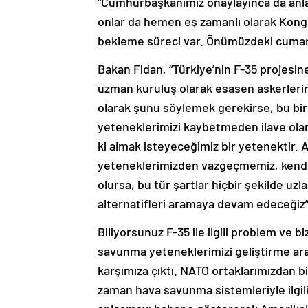
“Cumhurbaşkanımız onaylayınca da anla
onlar da hemen eş zamanlı olarak Kongre
bekleme süreci var. Önümüzdeki cumart
Bakan Fidan, “Türkiye’nin F-35 projesi
uzman kuruluş olarak esasen askerleri
olarak şunu söylemek gerekirse, bu bir
yeteneklerimizi kaybetmeden ilave olar
ki almak isteyeceğimiz bir yetenektir. 
yeteneklerimizden vazgeçmemiz, kendimi
olursa, bu tür şartlar hiçbir şekilde uzl
alternatifleri aramaya devam edeceğiz”
Biliyorsunuz F-35 ile ilgili problem ve
savunma yeteneklerimizi geliştirme aray
karşımıza çıktı. NATO ortaklarımızdan 
zaman hava savunma sistemleriyle ilgili