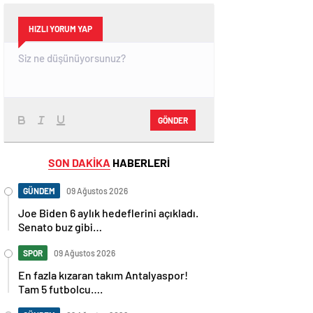
HIZLI YORUM YAP
GÖNDER
SON DAKİKA
HABERLERİ
GÜNDEM
09 Ağustos 2026
Joe Biden 6 aylık hedeflerini açıkladı.
Senato buz gibi…
SPOR
09 Ağustos 2026
En fazla kızaran takım Antalyaspor!
Tam 5 futbolcu….