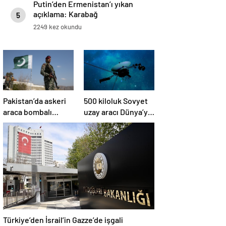
Putin’den Ermenistan’ı yıkan
açıklama: Karabağ
5
Azerbaycan’ın ayrılmaz bir
2249 kez okundu
parçasıdır!
Pakistan’da askeri
500 kiloluk Sovyet
araca bombalı
uzay aracı Dünya’ya
saldırı düzenlendi
düşüyor: Türkiye de
risk altında
Türkiye’den İsrail’in Gazze’de işgali