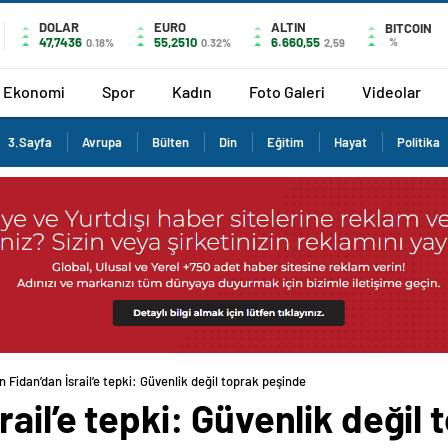
DOLAR
EURO
ALTIN
BITCOIN
47,7436
55,2510
6.660,55
%
0.18%
0.32%
2,59
Ekonomi
Spor
Kadın
Foto Galeri
Videolar
3.Sayfa
Avrupa
Bülten
Din
Eğitim
Hayat
Politika
 Fidan’dan İsrail’e tepki: Güvenlik değil toprak peşinde
rail’e tepki: Güvenlik değil