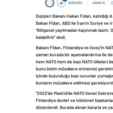
BEĞENDİM
ABONE OL
Dışişleri Bakanı Hakan Fidan, katıldığ
Bakan Fidan, ABD ile İran’ın Suriye ve I
“Bölgesel yayılmadan kaçınmak lazım. Du
kalabiliriz” dedi.
Bakanı Fidan, Finlandiya ve İsveç’in NATO
zaman burada bir aşamalandırma ile denk
hem NATO hem de bazı NATO ülkeleri ile 
bunu bizim müzakere etmemizi gerektir
içinde bulunduğu bazı sorunlar yumağı
bunların müzakere edilmesi gerekiyord
“2022’de Madrid’de NATO Genel Sekreteri
Finlandiya devlet ve hükümet başkanlar
düzenlendi. Burada alınan kararla ve yazı