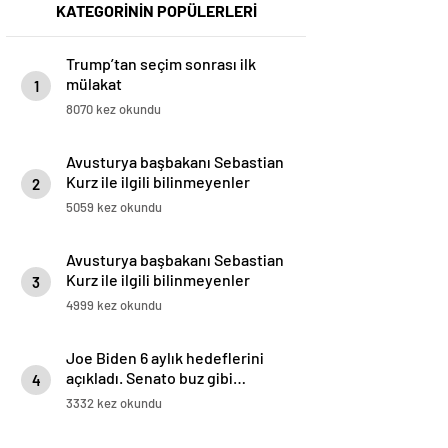
KATEGORİNİN POPÜLERLERİ
Trump’tan seçim sonrası ilk
mülakat
1
8070 kez okundu
Avusturya başbakanı Sebastian
Kurz ile ilgili bilinmeyenler
2
5059 kez okundu
Avusturya başbakanı Sebastian
Kurz ile ilgili bilinmeyenler
3
4999 kez okundu
Joe Biden 6 aylık hedeflerini
açıkladı. Senato buz gibi…
4
3332 kez okundu