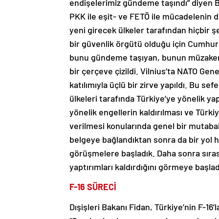
endişelerimiz gündeme taşındı” diyen Ba
PKK ile eşit- ve FETÖ ile mücadelenin 
yeni girecek ülkeler tarafından hiçbir 
bir güvenlik örgütü olduğu için Cumhurba
bunu gündeme taşıyan, bunun müzakere
bir çerçeve çizildi. Vilnius’ta NATO G
katılımıyla üçlü bir zirve yapıldı. Bu s
ülkeleri tarafında Türkiye’ye yönelik ya
yönelik engellerin kaldırılması ve Türki
verilmesi konularında genel bir mutabak
belgeye bağlandıktan sonra da bir yol ha
görüşmelere başladık. Daha sonra sırası
yaptırımları kaldırdığını görmeye başlad
F-16 SÜRECİ
Dışişleri Bakanı Fidan, Türkiye’nin F-16’