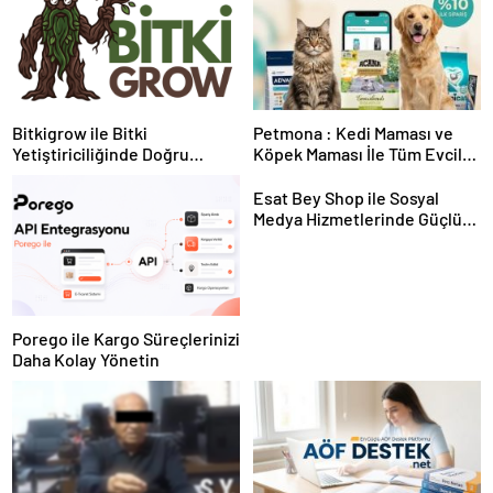
Bitkigrow ile Bitki
Petmona : Kedi Maması ve
Yetiştiriciliğinde Doğru
Köpek Maması İle Tüm Evcil
Ekipman ve Ürün Seçimi
Hayvan Ürünleri
Esat Bey Shop ile Sosyal
Medya Hizmetlerinde Güçlü
Panel Deneyimi
Porego ile Kargo Süreçlerinizi
Daha Kolay Yönetin