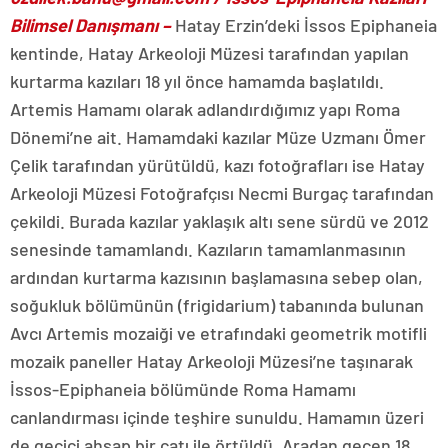
Bilimsel Danışmanı –
Hatay Erzin’deki İssos Epiphaneia
kentinde, Hatay Arkeoloji Müzesi tarafından yapılan
kurtarma kazıları 18 yıl önce hamamda başlatıldı.
Artemis Hamamı olarak adlandırdığımız yapı Roma
Dönemi’ne ait. Hamamdaki kazılar Müze Uzmanı Ömer
Çelik tarafından yürütüldü, kazı fotoğrafları ise Hatay
Arkeoloji Müzesi Fotoğrafçısı Necmi Burgaç tarafından
çekildi. Burada kazılar yaklaşık altı sene sürdü ve 2012
senesinde tamamlandı. Kazıların tamamlanmasının
ardından kurtarma kazısının başlamasına sebep olan,
soğukluk bölümünün (frigidarium) tabanında bulunan
Avcı Artemis mozaiği ve etrafındaki geometrik motifli
mozaik paneller Hatay Arkeoloji Müzesi’ne taşınarak
İssos-Epiphaneia bölümünde Roma Hamamı
canlandırması içinde teşhire sunuldu. Hamamın üzeri
de geçici ahşap bir çatı ile örtüldü. Aradan geçen 18