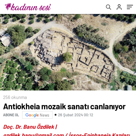
Açıklamalar!
256 okunma
Antiokheia mozaik sanatı canlanıyor
26 Şubat 2024 00:12
ABONE OL
News
Doç. Dr. Banu Özdilek |
ozdilek.banu@gmail.com
/
İssos-Epiphaneia Kazıları