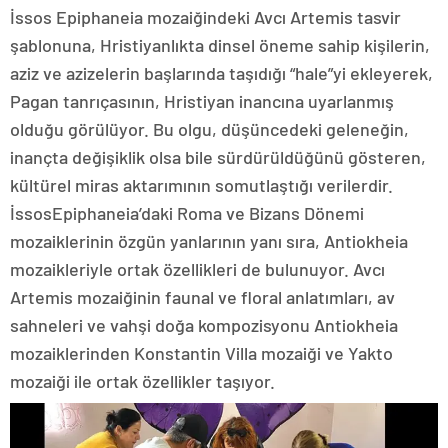
İssos Epiphaneia mozaiğindeki Avcı Artemis tasvir
şablonuna, Hristiyanlıkta dinsel öneme sahip kişilerin,
aziz ve azizelerin başlarında taşıdığı “hale”yi ekleyerek,
Pagan tanrıçasının, Hristiyan inancına uyarlanmış
olduğu görülüyor. Bu olgu, düşüncedeki geleneğin,
inançta değişiklik olsa bile sürdürüldüğünü gösteren,
kültürel miras aktarımının somutlaştığı verilerdir.
İssosEpiphaneia’daki Roma ve Bizans Dönemi
mozaiklerinin özgün yanlarının yanı sıra, Antiokheia
mozaikleriyle ortak özellikleri de bulunuyor. Avcı
Artemis mozaiğinin faunal ve floral anlatımları, av
sahneleri ve vahşi doğa kompozisyonu Antiokheia
mozaiklerinden Konstantin Villa mozaiği ve Yakto
mozaiği ile ortak özellikler taşıyor.