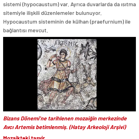
sistemi (hypocaustum) var. Ayrıca duvarlarda da ısıtma
sitemiyle ilişkili düzenlemeler bulunuyor.
Hypocaustum sisteminin de külhan (praefurnium) ile
bağlantısı mevcut.
Bizans Dönemi’ne tarihlenen mozaiğin merkezinde
Avcı Artemis betimlenmiş. (Hatay Arkeoloji Arşivi)
Mozaikteki tasvir