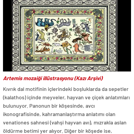
Artemis mozaiği illüstrasyonu (Kazı Arşivi)
Kıvrık dal motifinin içlerindeki boşluklarda da sepetler
(kalathos) içinde meyveler, hayvan ve çiçek anlatımları
bulunuyor. Panonun bir köşesinde, avcı
ikonografisinde, kahramanlaştırma anlatımı olan
venationes sahnesi (vahşi hayvan avı), mızrakla aslan
öldürme betimi yer alıyor. Diğer bir köşede ise,