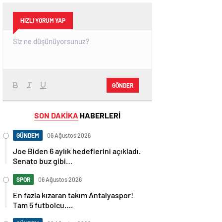
HIZLI YORUM YAP
GÖNDER
SON DAKİKA
HABERLERİ
GÜNDEM
06 Ağustos 2026
Joe Biden 6 aylık hedeflerini açıkladı.
Senato buz gibi…
SPOR
06 Ağustos 2026
En fazla kızaran takım Antalyaspor!
Tam 5 futbolcu….