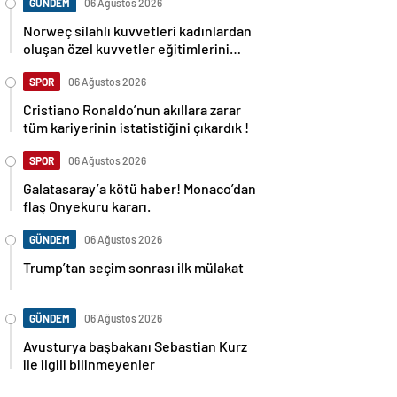
GÜNDEM
06 Ağustos 2026
Norweç silahlı kuvvetleri kadınlardan
oluşan özel kuvvetler eğitimlerini
başlattı.
SPOR
06 Ağustos 2026
Cristiano Ronaldo’nun akıllara zarar
tüm kariyerinin istatistiğini çıkardık !
SPOR
06 Ağustos 2026
Galatasaray’a kötü haber! Monaco’dan
flaş Onyekuru kararı.
GÜNDEM
06 Ağustos 2026
Trump’tan seçim sonrası ilk mülakat
GÜNDEM
06 Ağustos 2026
Avusturya başbakanı Sebastian Kurz
ile ilgili bilinmeyenler