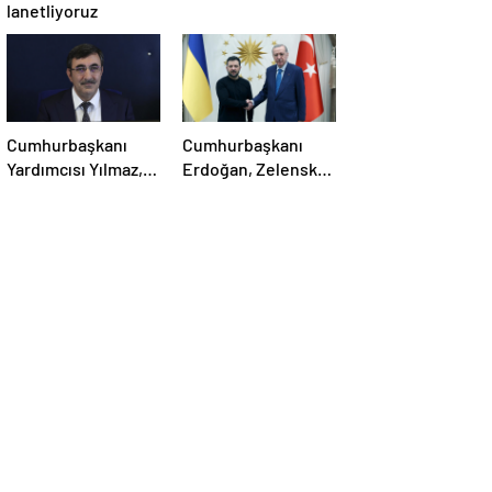
lanetliyoruz
Cumhurbaşkanı
Cumhurbaşkanı
Yardımcısı Yılmaz,
Erdoğan, Zelensky
Özgür Özel’e
ile görüştü
yumruklu saldırıyı
kınadı