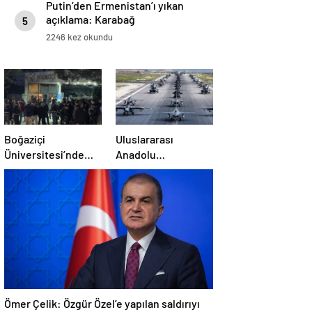
Putin’den Ermenistan’ı yıkan
açıklama: Karabağ
5
Azerbaycan’ın ayrılmaz bir
2246 kez okundu
parçasıdır!
Boğaziçi
Uluslararası
Üniversitesi’nde
Anadolu
polise saldırı: 97
Ankası-2025
gözaltı
Tatbikatı başladı
Ömer Çelik: Özgür Özel’e yapılan saldırıyı