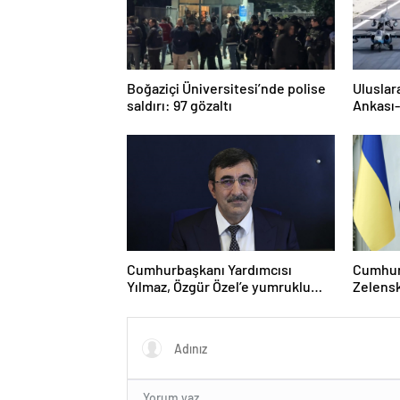
Boğaziçi Üniversitesi’nde polise
Uluslar
saldırı: 97 gözaltı
Ankası-
Cumhurbaşkanı Yardımcısı
Cumhur
Yılmaz, Özgür Özel’e yumruklu
Zelensk
saldırıyı kınadı