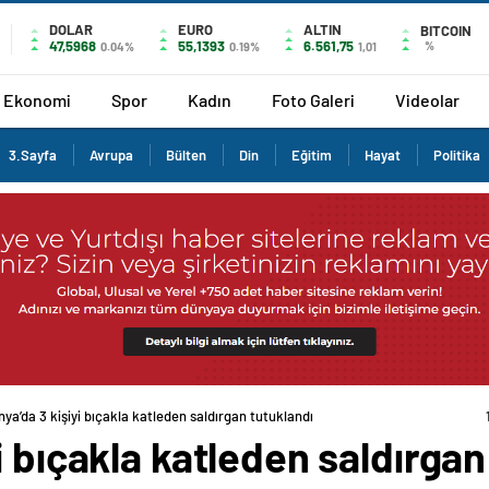
DOLAR
EURO
ALTIN
BITCOIN
47,5968
55,1393
6.561,75
%
0.04%
0.19%
1,01
Ekonomi
Spor
Kadın
Foto Galeri
Videolar
3.Sayfa
Avrupa
Bülten
Din
Eğitim
Hayat
Politika
ya’da 3 kişiyi bıçakla katleden saldırgan tutuklandı
i bıçakla katleden saldırgan