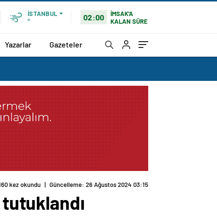
İMSAK'A
İSTANBUL
02:00
KALAN SÜRE
°
Yazarlar
Gazeteler
 tutuklandı