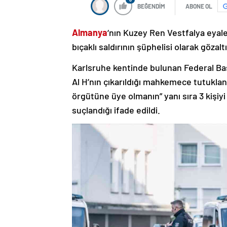
BEĞENDİM
ABONE OL
Almanya
‘nın Kuzey Ren Vestfalya eyale
bıçaklı saldırının şüphelisi olarak gözalt
Karlsruhe kentinde bulunan Federal Baş
Al H’nın çıkarıldığı mahkemece tutuklandı
örgütüne üye olmanın” yanı sıra 3 kişi
suçlandığı ifade edildi.