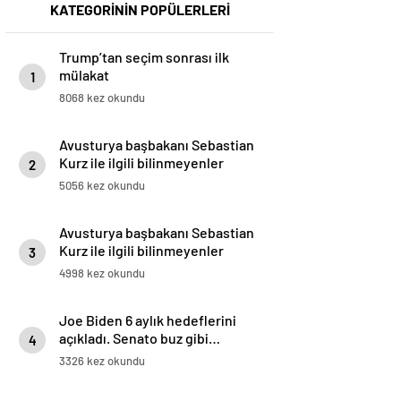
KATEGORİNİN POPÜLERLERİ
Trump’tan seçim sonrası ilk
mülakat
1
8068 kez okundu
Avusturya başbakanı Sebastian
Kurz ile ilgili bilinmeyenler
2
5056 kez okundu
Avusturya başbakanı Sebastian
Kurz ile ilgili bilinmeyenler
3
4998 kez okundu
Joe Biden 6 aylık hedeflerini
açıkladı. Senato buz gibi…
4
3326 kez okundu