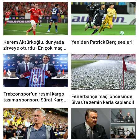
Kerem Aktürkoğlu, dünyada
Yeniden Patrick Berg sesleri
zirveye oturdu: En çok maça
çıkan oyuncu!
Trabzonspor’un resmi kargo
Fenerbahçe maçı öncesinde
taşıma sponsoru Sürat Kargo
Sivas’ta zemin karla kaplandı!
oldu