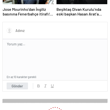
Jose Mourinho’dan İngiliz
Beşiktaş Divan Kurulu’nda
basınına Fenerbahçe itirafı!
eski başkan Hasan Arat’a
‘Bunu yapamam’
yumruklu saldırı! Toplantı
ertelendi
En az 10 karakter gerekli
Gönder